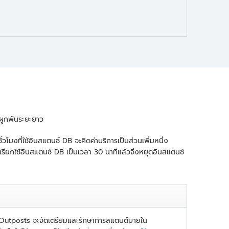
ผูกพันระยะยาว
มงที่ใช้อินสแตนซ์ DB จะคิดค่าบริการเป็นส่วนเพิ่มหนึ่ง
ณเรียกใช้อินสแตนซ์ DB เป็นเวลา 30 นาทีแล้วจึงหยุดอินสแตนซ์
n Outposts จะจัดเตรียมและรักษาการสแตนด์บายใน