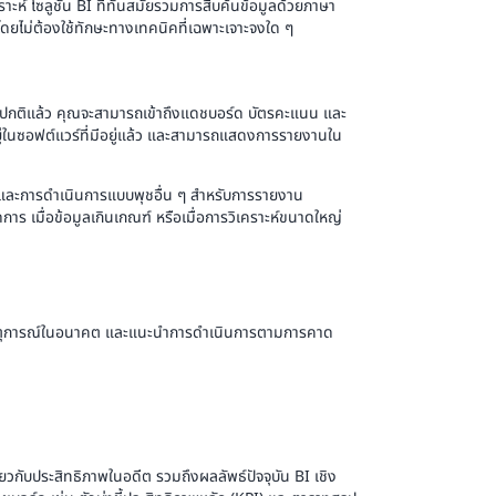
ะห์ โซลูชัน BI ที่ทันสมัยรวมการสืบค้นข้อมูลด้วยภาษา
ูลโดยไม่ต้องใช้ทักษะทางเทคนิคที่เฉพาะเจาะจงใด ๆ
โดยปกติแล้ว คุณจะสามารถเข้าถึงแดชบอร์ด บัตรคะแนน และ
ยู่ในซอฟต์แวร์ที่มีอยู่แล้ว และสามารถแสดงการรายงานใน
 และการดำเนินการแบบพุชอื่น ๆ สำหรับการรายงาน
การ เมื่อข้อมูลเกินเกณฑ์ หรือเมื่อการวิเคราะห์ขนาดใหญ่
ยเหตุการณ์ในอนาคต และแนะนำการดำเนินการตามการคาด
่ยวกับประสิทธิภาพในอดีต รวมถึงผลลัพธ์ปัจจุบัน BI เชิง