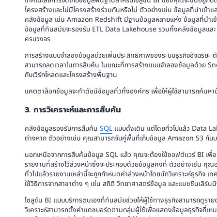
เทคโนโลยีการจัดเก็บข้อมูลพื้นฐานสำหรับโซลูชัน BI ของคุณจะขึ้นอยู่กับ
โครงสร้างและไม่มีโครงสร้างร่วมกันหรือไม่ ตัวอย่างเช่น ข้อมูลที่นำเข
คลังข้อมูล เช่น Amazon Redshift มีฐานข้อมูลหลายแห่ง ข้อมูลที่นำเข้า
ข้อมูลที่ทันสมัยจะรองรับ ETL Data Lakehouse รวมทั้งคลังข้อมูลและ D
ครบวงจร
การสร้างแบบจำลองข้อมูลช่วยเพิ่มประสิทธิภาพของระบบธุรกิจอัจฉริยะ
สามารถลดเวลาในการสืบค้น ในขณะที่การสร้างแบบจำลองข้อมูลด้วย Snowfl
กับเวิร์กโหลดและโครงสร้างพื้นฐาน
แคตตาล็อกข้อมูลจะทำดัชนีข้อมูลทั่วทั้งองค์กร เพื่อให้ผู้ใช้สามารถค้นหาข้อม
3. การวิเคราะห์และการสืบค้น
คลังข้อมูลรองรับการสืบค้น
SQL
แบบดั้งเดิม แต่โดยทั่วไปแล้ว Data
ต่างหาก ตัวอย่างเช่น คุณสามารถจับคู่พื้นที่เก็บข้อมูล Amazon S3 
นอกเหนือจากการสืบค้นข้อมูล SQL แล้ว คุณจะต้องใช้ซอฟต์แวร์ BI เพื่อ
รายงานที่สร้างไว้ล่วงหน้าซึ่งจะประกอบด้วยข้อมูลคงที่ ตัวอย่างเช่น 
ทั่วไปแล้วรายงานเหล่านี้จะถูกกำหนดค่าล่วงหน้าโดยนักวิเคราะห์ธุรกิจ เทคน
ใช้วิธีการจากสาขาต่าง ๆ เช่น สถิติ วิทยาศาสตร์ข้อมูล และแมชชีนเลิร์นน
โซลูชัน BI แบบบริการตนเองที่ทันสมัยช่วยให้ผู้ใช้ทางธุรกิจสามารถดูรายง
วิเคราะห์สามารถตั้งค่าแดชบอร์ดตามกลุ่มผู้ใช้เพื่อแสดงข้อมูลธุรกิจที่เห