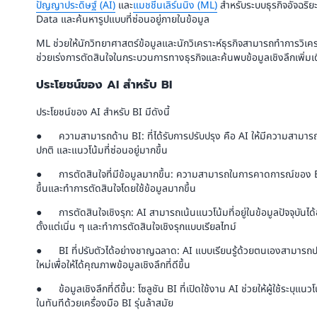
ปัญญาประดิษฐ์ (AI)
และ
แมชชีนเลิร์นนิง (ML)
สำหรับระบบธุรกิจอัจฉริยะ
Data และค้นหารูปแบบที่ซ่อนอยู่ภายในข้อมูล
ML ช่วยให้นักวิทยาศาสตร์ข้อมูลและนักวิเคราะห์ธุรกิจสามารถทำการวิเคราะ
ช่วยเร่งการตัดสินใจในกระบวนการทางธุรกิจและค้นพบข้อมูลเชิงลึกเพิ่มเ
ประโยชน์ของ AI สำหรับ BI
ประโยชน์ของ AI สำหรับ BI มีดังนี้
● ความสามารถด้าน BI: ที่ได้รับการปรับปรุง คือ AI ให้มีความสามาร
ปกติ และแนวโน้มที่ซ่อนอยู่มากขึ้น
● การตัดสินใจที่มีข้อมูลมากขึ้น: ความสามารถในการคาดการณ์ของ BI ที่
ขึ้นและทำการตัดสินใจโดยใช้ข้อมูลมากขึ้น
● การตัดสินใจเชิงรุก: AI สามารถเน้นแนวโน้มที่อยู่ในข้อมูลปัจจุบันได้อ
ตั้งแต่เนิ่น ๆ และทำการตัดสินใจเชิงรุกแบบเรียลไทม์
● BI ที่ปรับตัวได้อย่างชาญฉลาด: AI แบบเรียนรู้ด้วยตนเองสามารถป
ใหม่เพื่อให้ได้คุณภาพข้อมูลเชิงลึกที่ดีขึ้น
● ข้อมูลเชิงลึกที่ดีขึ้น: โซลูชัน BI ที่เปิดใช้งาน AI ช่วยให้ผู้ใช้ระบุแนวโน้
ในทันทีด้วยเครื่องมือ BI รุ่นล้าสมัย