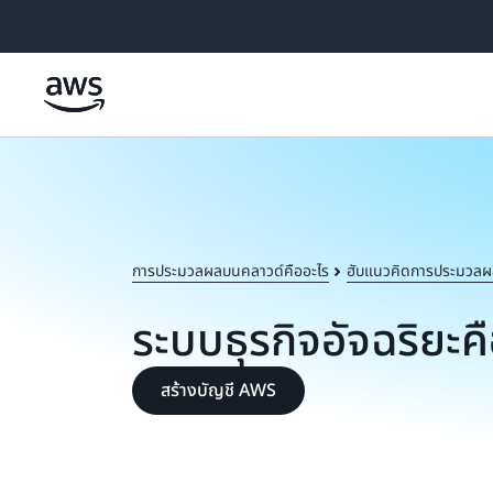
ข้ามไปที่เนื้อหาหลัก
การประมวลผลบนคลาวด์คืออะไร
ฮับแนวคิดการประมวลผ
ระบบธุรกิจอัจฉริยะค
สร้างบัญชี AWS