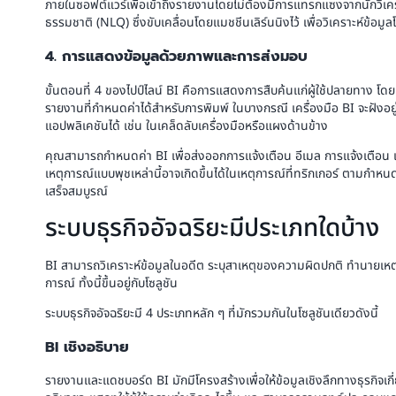
ภายในซอฟต์แวร์เพื่อเข้าถึงรายงานโดยไม่ต้องมีการแทรกแซงจากนักวิเครา
ธรรมชาติ (NLQ) ซึ่งขับเคลื่อนโดยแมชชีนเลิร์นนิงไว้ เพื่อวิเคราะห์ข้อม
4. การแสดงข้อมูลด้วยภาพและการส่งมอบ
ขั้นตอนที่ 4 ของไปป์ไลน์ BI คือการแสดงการสืบค้นแก่ผู้ใช้ปลายทาง 
รายงานที่กำหนดค่าได้สำหรับการพิมพ์ ในบางกรณี เครื่องมือ BI จะฝังอ
แอปพลิเคชันได้ เช่น ในเคล็ดลับเครื่องมือหรือแผงด้านข้าง
คุณสามารถกำหนดค่า BI เพื่อส่งออกการแจ้งเตือน อีเมล การแจ้งเตือน
เหตุการณ์แบบพุชเหล่านี้อาจเกิดขึ้นได้ในเหตุการณ์ที่ทริกเกอร์ ตามกำหนด
เสร็จสมบูรณ์
ระบบธุรกิจอัจฉริยะมีประเภทใดบ้าง
BI สามารถวิเคราะห์ข้อมูลในอดีต ระบุสาเหตุของความผิดปกติ ทำนา
การณ์ ทั้งนี้ขึ้นอยู่กับโซลูชัน
ระบบธุรกิจอัจฉริยะมี 4 ประเภทหลัก ๆ ที่มักรวมกันในโซลูชันเดียวดังนี้
BI เชิงอธิบาย
รายงานและแดชบอร์ด BI มักมีโครงสร้างเพื่อให้ข้อมูลเชิงลึกทางธุรกิจเกี