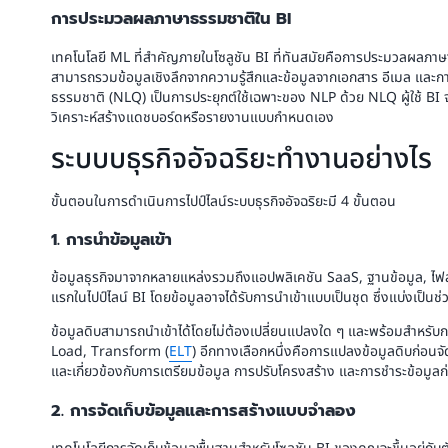
การประมวลผลภาษาธรรมชาติใน BI
เทคโนโลยี ML ที่สำคัญภายในโซลูชัน BI ที่ทันสมัยคือการประมวลผลภาษ
สามารถรวมข้อมูลเชิงลึกจากความรู้สึกและข้อมูลจากเอกสาร อีเมล และก
ธรรมชาติ (NLQ) เป็นการประยุกต์ใช้เฉพาะของ NLP ด้วย NLQ ผู้ใช้ BI จ
วิเคราะห์สร้างแดชบอร์ดหรือรายงานแบบกำหนดเอง
ระบบบธุรกิจอัจฉริยะทำงานอย่างไร
ขั้นตอนในการดำเนินการไปป์ไลน์ระบบธุรกิจอัจฉริยะมี 4 ขั้นตอน
1. การนำข้อมูลเข้า
ข้อมูลธุรกิจมาจากหลายแหล่งรวมถึงแอปพลิเคชัน SaaS, ฐานข้อมูล, ไฟล์,
แรกในไปป์ไลน์ BI โดยข้อมูลอาจได้รับการนำเข้าแบบเป็นชุด ซึ่งแบ่งเป็
ข้อมูลดิบสามารถนำเข้าได้โดยไม่ต้องเปลี่ยนแปลงใด ๆ และพร้อมสำหรับการจ
Load, Transform (
ELT
) อีกทางเลือกหนึ่งคือการแปลงข้อมูลดิบก่อนจั
และเกี่ยวข้องกับการเตรียมข้อมูล การปรับโครงสร้าง และการชำระข้อมูลก่
2. การจัดเก็บข้อมูลและการสร้างแบบจำลอง