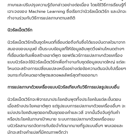
ภาษาและปรับปรุงความรู้ดังกล่าวอย่างต่อเนื่อง โดยใช้วิธีการเรียนรู้ที่
เจาะจงของ Machine Learning ซึ่งเรียกว่านิวรัลเน็ตเวิร์ก และมักจะ
ทำงานร่วมกับวิธีการแปลภาษาตามสถิติ
นิวรัลเน็ตเวิร์ก
นิวรัลเน็ตเวิร์กเป็นชุดโหนดที่เชื่อมต่อถึงกันซึ่งได้แรงบันดาลใจมาจาก
สมองของมนุษย์ เป็นระบบข้อมูลที่ให้ข้อมูลอินพุตวิ่งผ่านโหนดต่างๆ
ที่เชื่อมต่อกันเพื่อสร้างเอาต์พุต ซอฟต์แวร์การแปลภาษาด้วยเครื่อง
แบบนิวรัลจะใช้นิวรัลเน็ตเวิร์กเพื่อทำงานกับชุดข้อมูลขนาดใหญ่ แต่ละ
โหนดจะสร้างการเปลี่ยนแปลงหนึ่งอย่างต่อข้อความต้นฉบับไปเรื่อยๆ
จนกระทั่งโหนดเอาต์พุตแสดงผลลัพธ์สุดท้ายออกมา
การแปลภาษาด้วยเครื่องแบบนิวรัลเทียบกับวิธีการแปลรูปแบบอื่น
นิวรัลเน็ตเวิร์กจะพิจารณาประโยคอินพุตทั้งประโยคในแต่ละขั้นตอน
เมื่อสร้างประโยคเอาต์พุต แต่รูปแบบการแปลภาษาด้วยเครื่องอื่นๆ จะ
แบ่งประโยคอินพุตออกเป็นชุดของคำและวลี จากนั้นจึงจับคู่กับคำ
หรือประโยคในภาษาเป้าหมาย ระบบการแปลภาษาด้วยเครื่องแบ
บนิวรัลสามารถจัดการกับข้อจำกัดมากมายที่รูปแบบอื่นๆ พบเจอและ
มักจะสร้างคำแปลที่มีคุณภาพดีกว่า