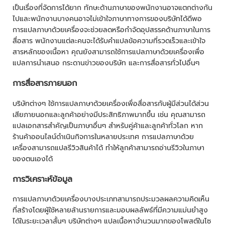
เป็นเรื่องที่จัดการได้ยาก ทักษะด้านภาษาของพนักงานอาจแตกต่างกัน
ไปและพนักงานบางคนอาจไม่เข้าใจภาษาทางการของบริษัทได้ดีพอ
การแปลภาษาด้วยเครื่องจะช่วยลดหรือกำจัดอุปสรรคด้านภาษาในการ
สื่อสาร พนักงานแต่ละคนจะได้รับคำแปลข้อความที่รวดเร็วและเข้าใจ
สารหลักของเนื้อหา คุณยังสามารถใช้การแปลภาษาด้วยเครื่องเพื่อ
แปลการนำเสนอ กระดานข่าวของบริษัท และการสื่อสารทั่วไปอื่นๆ
การสื่อสารภายนอก
บริษัทต่างๆ ใช้การแปลภาษาด้วยเครื่องเพื่อสื่อสารกับผู้มีส่วนได้ส่วน
เสียภายนอกและลูกค้าอย่างมีประสิทธิภาพมากขึ้น เช่น คุณสามารถ
แปลเอกสารสำคัญเป็นภาษาอื่นๆ สำหรับคู่ค้าและลูกค้าทั่วโลก หาก
ร้านค้าออนไลน์ดำเนินกิจการในหลายประเทศ การแปลภาษาด้วย
เครื่องสามารถแปลรีวิวสินค้าได้ ทำให้ลูกค้าสามารถอ่านรีวิวในภาษา
ของตนเองได้
การวิเคราะห์ข้อมูล
การแปลภาษาด้วยเครื่องบางประเภทสามารถประมวลผลความคิดเห็น
ที่สร้างโดยผู้ใช้หลายล้านรายการและมอบผลลัพธ์ที่มีความแม่นยำสูง
ได้ในระยะเวลาสั้นๆ บริษัทต่างๆ แปลเนื้อหาจำนวนมากของโพสต์ในโซ