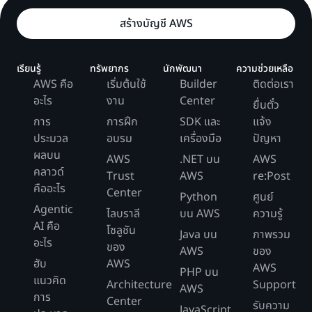
สร้างบัญชี AWS
เรียนรู้
ทรัพยากร
นักพัฒนา
ความช่วยเหลือ
AWS คือ
เริ่มต้นใช้
Builder
ติดต่อเรา
อะไร
งาน
Center
ยื่นตั๋ว
การ
การฝึก
SDK และ
แจ้ง
ประมวล
อบรม
เครื่องมือ
ปัญหา
ผลบน
AWS
.NET บน
AWS
คลาวด์
Trust
AWS
re:Post
คืออะไร
Center
Python
ศูนย์
Agentic
ไลบราลี
บน AWS
ความรู้
AI คือ
โซลูชัน
Java บน
ภาพรวม
อะไร
ของ
AWS
ของ
ฮับ
AWS
AWS
PHP บน
แนวคิด
Architecture
Support
AWS
การ
Center
รับความ
JavaScript