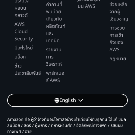
ประมวล
คำถามที่
ช่วยเหลือ
บน AWS
ผลบน
พบบ่อย
จากผู้
คลาวด์
เกี่ยวกับ
เชี่ยวชาญ
AWS
ผลิตภัณฑ์
การช่วย
Cloud
และ
การเข้า
Security
เทคนิค
ถึงของ
มีอะไรใหม่
รายงาน
AWS
บล็อก
การ
กฎหมาย
วิเคราะห์
ข่าว
ประชาสัมพันธ์
พาร์ทเนอ
ร์ AWS
English
Amazon คือ ผู้ว่าจ้างที่มอบโอกาสอย่างเท่าเทียมให้กับทุกคน ได้แก่ ชนก
ลุ่มน้อย / สตรี / ผู้พิการ / ทหารผ่านศึก / อัตลักษณ์ทางเพศ / รสนิยม
ทางเพศ / อายุ