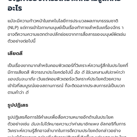
อะไร
แม้จะมีความก้าวหน้าในเทคโนโลยีการประมวลผลภาษาธรรมชาติ
(NLP) แต่การเข้าใจภาษามนุษย์เป็นเรื่องท้าทายสำหรับเครื่องจักร า
อาจตีความความแตกต่างปลีกย่อยจากการสื่อสารของมนุษย์ผิดเช่น
ตัวอย่างต่อไปนี้
เสียดสี
เป็นเรื่องยากมากสำหรับคอมพิวเตอร์ที่วิเคราะห์ความรู้สึกในประโยคที่
มีการเสียดสี พิจารณาประโยคต่อไปนี้
อือ ดี ใช้เวลาสามสัปดาห์กว่า
ของฉันจะมาถึง
เว้นแต่คอมพิวเตอร์จะวิเคราะห์ประโยคด้วยความ
เข้าใจที่สมบูรณ์ของสถานการณ์ ก็จะติดฉลากประสบการณ์เป็นบวก
ตามคำว่า
ดี
รูปปฏิเสธ
รูปปฏิเสธคือการใช้คำลบเพื่อสื่อความหมายอีกด้านในประโยค
ตัวอย่างเช่น
ฉันจะไม่ได้หมายความว่าค่าสมาชิกแพง
อัลกอริทึมการ
วิเคราะห์ความรู้สึกอาจลำบากในการตีความประโยคดังกล่าวอย่าง