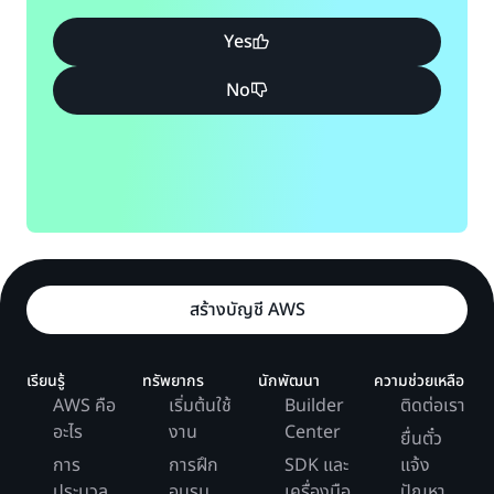
Yes
No
สร้างบัญชี AWS
เรียนรู้
ทรัพยากร
นักพัฒนา
ความช่วยเหลือ
AWS คือ
เริ่มต้นใช้
Builder
ติดต่อเรา
อะไร
งาน
Center
ยื่นตั๋ว
การ
การฝึก
SDK และ
แจ้ง
ประมวล
อบรม
เครื่องมือ
ปัญหา