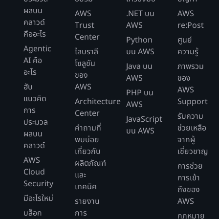
ผลบน
AWS
.NET บน
AWS
คลาวด์
Trust
AWS
re:Post
คืออะไร
Center
Python
ศูนย์
Agentic
ไลบราลี
บน AWS
ความรู้
AI คือ
โซลูชัน
Java บน
ภาพรวม
อะไร
ของ
AWS
ของ
ฮับ
AWS
AWS
PHP บน
แนวคิด
Architecture
Support
AWS
การ
Center
รับความ
JavaScript
ประมวล
คำถามที่
ช่วยเหลือ
บน AWS
ผลบน
พบบ่อย
จากผู้
คลาวด์
เกี่ยวกับ
เชี่ยวชาญ
AWS
ผลิตภัณฑ์
การช่วย
Cloud
และ
การเข้า
Security
เทคนิค
ถึงของ
มีอะไรใหม่
รายงาน
AWS
บล็อก
การ
กฎหมาย