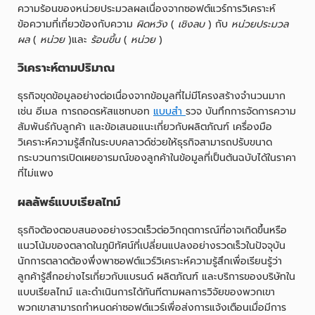
ความร้อนของหน่วยประมวลผลเนื่องจากซอฟต์แวร์การวิเคราะห์
ข้อความที่เกี่ยวข้องกับความ
ผิดหวัง
(
เชิงลบ
) กับ
หน่วยประมวล
ผล
(
หน่วย
)และ
ร้อนขึ้น
(
หน่วย
)
วิเคราะห์ตามปริมาณ
ธุรกิจขุดข้อมูลอย่างต่อเนื่องจากข้อมูลที่ไม่มีโครงสร้างจำนวนมาก
เช่น อีเมล การถอดรหัสแชทบอท
แบบสำ
รวจ บันทึกการจัดการความ
สัมพันธ์กับลูกค้า และข้อเสนอแนะเกี่ยวกับผลิตภัณฑ์ เครื่องมือ
วิเคราะห์ความรู้สึกในระบบคลาวด์ช่วยให้ธุรกิจสามารถปรับขนาด
กระบวนการเปิดเผยอารมณ์ของลูกค้าในข้อมูลที่เป็นต้นฉบับได้ในราคา
ที่ไม่แพง
ผลลัพธ์แบบเรียลไทม์
ธุรกิจต้องตอบสนองอย่างรวดเร็วต่อวิกฤตการณ์ที่อาจเกิดขึ้นหรือ
แนวโน้มของตลาดในภูมิทัศน์ที่เปลี่ยนแปลงอย่างรวดเร็วในปัจจุบัน
นักการตลาดต้องพึ่งพาซอฟต์แวร์วิเคราะห์ความรู้สึกเพื่อเรียนรู้ว่า
ลูกค้ารู้สึกอย่างไรเกี่ยวกับแบรนด์ ผลิตภัณฑ์ และบริการของบริษัทใน
แบบเรียลไทม์ และดำเนินการได้ทันทีตามผลการวิจัยของพวกเขา
พวกเขาสามารถกำหนดค่าซอฟต์แวร์เพื่อส่งการแจ้งเตือนเมื่อมีการ