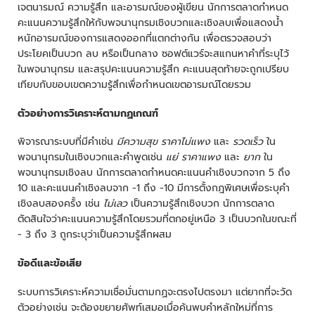
เจตนารมณ์ ความรู้สึก และอารมณ์ของผู้เขียน นักการตลาดกำหนด
คะแนนความรู้สึกให้กับพจนานุกรมเชิงบวกและเชิงลบเพื่อแสดงน้ำ
หนักอารมณ์ของการแสดงออกที่แตกต่างกัน เพื่อตรวจสอบว่า
ประโยคเป็นบวก ลบ หรือเป็นกลาง ซอฟต์แวร์จะสแกนหาคำที่ระบุไว้
ในพจนานุกรม และสรุปคะแนนความรู้สึก คะแนนสุดท้ายจะถูกเปรียบ
เทียบกับขอบเขตความรู้สึกเพื่อกำหนดเขตอารมณ์โดยรวม
ตัวอย่างการวิเคราะห์ตามกฏเกณฑ์
พิจารณาระบบที่มีคำเช่น
มีความสุข
ราคาไม่แพง
และ
รวดเร็ว
ใน
พจนานุกรมในเชิงบวกและคำพูดเช่น
แย่
ราคาแพง
และ
ยาก
ใน
พจนานุกรมเชิงลบ นักการตลาดกำหนดคะแนนคำเชิงบวกจาก 5 ถึง
10 และคะแนนคำเชิงลบจาก -1 ถึง -10 มีการตั้งกฎพิเศษเพื่อระบุคำ
เชิงลบสองครั้ง เช่น
ไม่เลว
เป็นความรู้สึกเชิงบวก นักการตลาด
ตัดสินใจว่าคะแนนความรู้สึกโดยรวมที่ตกอยู่เหนือ 3 เป็นบวกในขณะที่
- 3 ถึง 3 ถูกระบุว่าเป็นความรู้สึกผสม
ข้อดีและข้อเสีย
ระบบการวิเคราะห์ความเชื่อมั่นตามกฏจะตรงไปตรงมา แต่ยากที่จะวัด
ตัวอย่างเช่น จะต้องขยายศัพท์เสมอเมื่อค้นพบคำหลักใหม่ที่การ