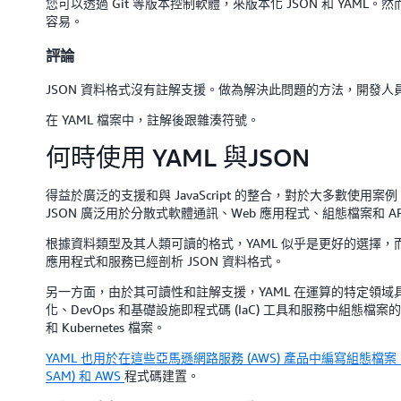
您可以透過 Git 等版本控制軟體，來版本化 JSON 和 YAML
容易。
評論
JSON 資料格式沒有註解支援。做為解決此問題的方法，開發人
在 YAML 檔案中，註解後跟雜湊符號。
何時使用 YAML 與JSON
得益於廣泛的支援和與 JavaScript 的整合，對於大多數使用案例
JSON 廣泛用於分散式軟體通訊、Web 應用程式、組態檔案和 AP
根據資料類型及其人類可讀的格式，YAML 似乎是更好的選擇，而
應用程式和服務已經剖析 JSON 資料格式。
另一方面，由於其可讀性和註解支援，YAML 在運算的特定領域
化、DevOps 和基礎設施即程式碼 (IaC) 工具和服務中組態檔案
和 Kubernetes 檔案。
YAML 也用於在這些亞馬遜網路服務 (AWS) 產品中編寫組態檔案
SAM) 和 AWS
程式碼建置。