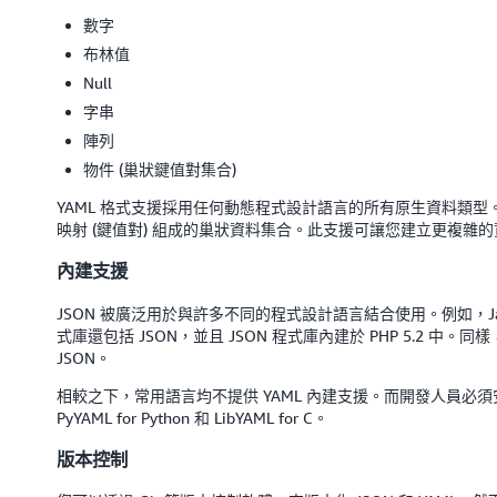
數字
布林值
Null
字串
陣列
物件 (巢狀鍵值對集合)
YAML 格式支援採用任何動態程式設計語言的所有原生資料類型。例
映射 (鍵值對) 組成的巢狀資料集合。此支援可讓您建立更複雜
內建支援
JSON 被廣泛用於與許多不同的程式設計語言結合使用。例如，JavaSc
式庫還包括 JSON，並且 JSON 程式庫內建於 PHP 5.2 中
JSON。
相較之下，常用語言均不提供 YAML 內建支援。而開發人員必須
PyYAML for Python 和 LibYAML for C。
版本控制