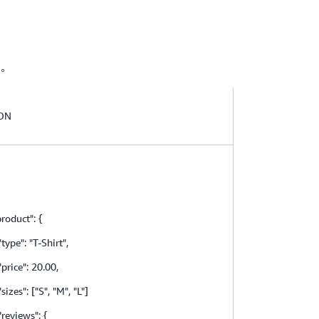
。
ON
roduct": {
pe": "T-Shirt",
rice": 20.00,
zes": ["S", "M", "L"]
eviews": {