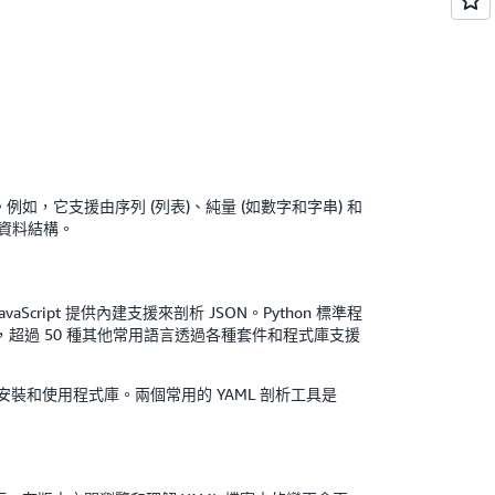
如，它支援由序列 (列表)、純量 (如數字和字串) 和
的資料結構。
ript 提供內建支援來剖析 JSON。Python 標準程
。同樣，超過 50 種其他常用語言透過各種套件和程式庫支援
安裝和使用程式庫。兩個常用的 YAML 剖析工具是