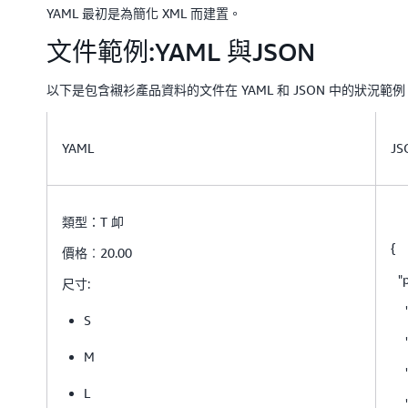
YAML 最初是為簡化 XML 而建置。
文件範例:YAML 與JSON
以下是包含襯衫產品資料的文件在 YAML 和 JSON 中的狀況範例
YAML
JS
類型：T 卹
{
價格︰20.00
"p
尺寸:
"ty
S
"p
M
"si
L
"r