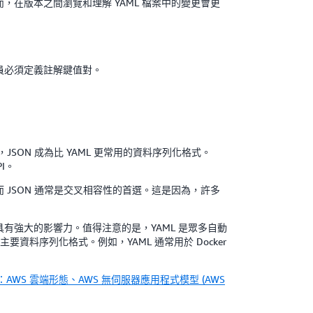
。然而，在版本之間瀏覽和理解 YAML 檔案中的變更會更
員必須定義註解鍵值對。
，JSON 成為比 YAML 更常用的資料序列化格式。
I。
 JSON 通常是交叉相容性的首選。這是因為，許多
具有強大的影響力。值得注意的是，YAML 是眾多自動
的主要資料序列化格式。例如，YAML 通常用於 Docker
：AWS 雲端
形態、AWS 無
伺服器應用程式模型 (AWS