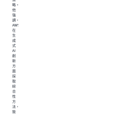
頂
的
談。
源
略。
尖
討
Fitzpatrick
呈
他
策
論。
憑
現
強
略
作
藉
水
調，
師。
為
他
準
AWS
在
新
領
超
在
這
任
導
出
生
場
人
大
過
成
深
工
型
往
式
具
智
企
的
AI
啟
慧
業
營
創
發
長，
AI
運
新
性
Keesing
專
見
方
的
希
案
解
面
對
望
的
進
採
談
在
經
而
取
中，
各
驗，
突
綜
Buscombe
個
揭
破
合
分
層
示
產
性
享
面
為
業
方
她
將
何
創
法，
在
AI
只
新
致
決