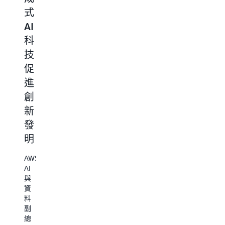
爐
式
AI
略
邊
AI
轉
對
傾
談
科
型
A
聽
中，
Richard
技
和
AWS
Taylor
的
促
治
與
Tom
進
理
傑
Godden
出
創
的
與
一
McKinsey
新
觀
級
人
He
方
發
點
工
技
程
智
術
明
式
傾
慧
長
策
聽
部
Bu
AWS
略
AWS
門
B
AI
師
企
QuantumBlack
博
與
Ruth
業
前
士
資
Buscombe
策
資
揭
料
的
略
深
示
副
座
師
合
公
總
談，
Tom