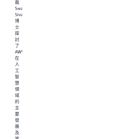
夥
司
裁
Ruth
Soderstrom
人，
如
Swami
Buscombe
與
同
何
Sivasubramanian
從
Leidos
時
透
博
航
人
也
過
士
空
工
是
結
探
航
智
Invisible
合
討
天
慧
Technologies
邊
了
工
長
現
緣
AWS
程
Ron
任
AI
在
轉
Keesing
執
與
人
型
就
行
即
工
為
領
長
時
智
頂
導
Matt
數
慧
級
企
Fitzpatrick
位
領
一
業
進
分
域
級
AI
行
身
的
方
轉
了
分
主
程
型
一
析
要
式
進
場
直
發
車
行
深
接
展
隊
深
度
在
及
的
入
對
來
策