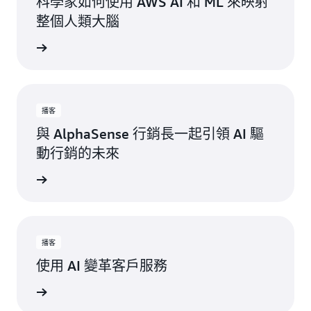
科學家如何使用 AWS AI 和 ML 來映射
整個人類大腦
一步了解
播客
與 AlphaSense 行銷長一起引領 AI 驅
動行銷的未來
立即收聽
播客
使用 AI 變革客戶服務
立即收聽