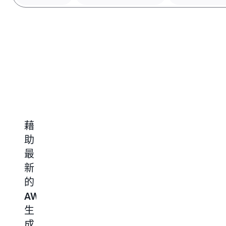
藉
人
F1
擘
助
工
中
劃
最
智
的
AI
新
慧
AI
前
的
長
和
沿
AWS
對
資
在
生
領
料
這
場
成
導
策