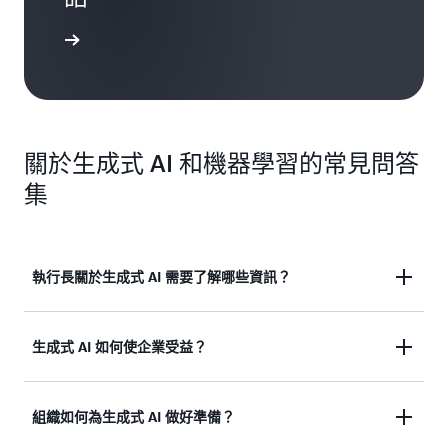
一步了解
關於生成式 AI 和機器學習的常見問答
集
執行長關於生成式 AI 需要了解哪些資訊？
生成式 AI 正在改變商業世界，從日常營運到策略規
生成式 AI 如何使企業受益？
劃，注入全新層次智慧和創造力。對於執行長和所有
領導層來說，掌握其潛力、影響和必要的考量，進而
生成式 AI 為企業帶來獨特的優勢，從根本上變革了
組織如何為生成式 AI 做好準備？
以有效的方式進行實作至關重要。
營運效率、決策和客戶參與等方面：