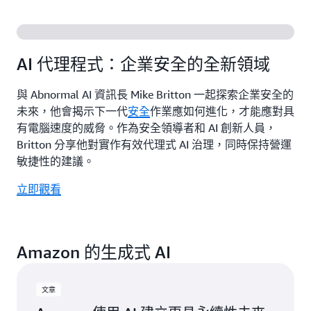
原則實作建立基礎。
立即閱讀
都
片
了解如何從穩健的雲端策略著手，在企業中推動創新
能
和生成式 AI 轉型。
為
立即收聽
您
AI 代理程式：企業安全的全新領域
提
進一步了解
供
對
與 Abnormal AI 資訊長 Mike Britton 一起探索企業安全的
工
未來，他會揭示下一代
安全
作業應如何進化，才能應對具
業
有電腦速度的威脅。作為安全領導者和 AI 創新人員，
數
Britton 分享他對實作有效代理式 AI 治理，同時保持營運
位
敏捷性的建議。
轉
型
立即觀看
未
來
的
寶
貴
Amazon 的生成式 AI
見
解
文章
觀
看