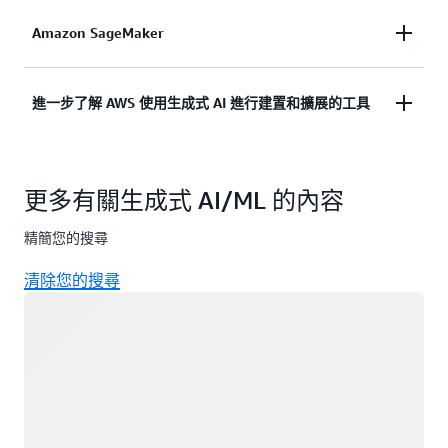
專為工作而設計的生成式 AI 支援助理，針對您的企
Amazon SageMaker
進一步了解
業量身打造。
建置、訓練和部署機器學習模型，用於具有全受管基
進一步了解 AWS 使用生成式 AI 進行建置和擴展的工具
進一步了解
礎架構、工具和工作流程的任何使用案例。
進一步了解
進一步了解
更多有關生成式 AI/ML 的內容
精簡您的搜尋
清除您的搜尋
載入中