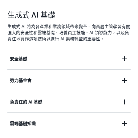
向
織
策
望
策
的
略。
利
生成式 AI 基礎
略
分
用
和
觀
散
邊
生成式 AI 將為各產業和業務領域帶來變革。向高層主管學習有關
人
看
式
緣
強大的安全性和雲端基礎、培養員工技能、AI 領導能力，以及負
性
影
卓
運
責任地實作這項技術以進行 AI 業務轉型的重要性。
元
片
越
算
素
模
獲
之
型。
得
安全基礎
間
競
觀
取
爭
看
得
優
影
平
勢
生成式 AI 採用帶來重大的安全挑戰與風險。立即了
勞力基金會
片
衡
的
解緩解策略和最佳做法。
的
高
專
層
若要將 AI 和 ML 整合到您的業務中，需要一個技術
負責任的 AI 基礎
業
主
立即下載
知
豐富且多元化的專業團隊，以及重視投資人力技能的
管
識。
需求。了解高層主管如何透過合理的企業 AI 策略，
這
次
Adobe 法律部門副總裁 EA Rockett 分享其組織如何
雲端基礎知識
為團隊做好迎接新興技術的準備。
觀
討
從人工智能道德而非政策和程序著手，為負責任的 AI
看
論
影