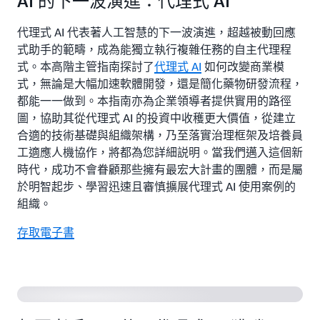
AI 的下一波演進：代理式 AI
代理式 AI 代表著人工智慧的下一波演進，超越被動回應
式助手的範疇，成為能獨立執行複雜任務的自主代理程
式。本高階主管指南探討了
代理式 AI
如何改變商業模
式，無論是大幅加速軟體開發，還是簡化藥物研發流程，
都能一一做到。本指南亦為企業領導者提供實用的路徑
圖，協助其從代理式 AI 的投資中收穫更大價值，從建立
合適的技術基礎與組織架構，乃至落實治理框架及培養員
工適應人機協作，將都為您詳細説明。當我們邁入這個新
時代，成功不會眷顧那些擁有最宏大計畫的團體，而是屬
於明智起步、學習迅速且審慎擴展代理式 AI 使用案例的
組織。
存取電子書