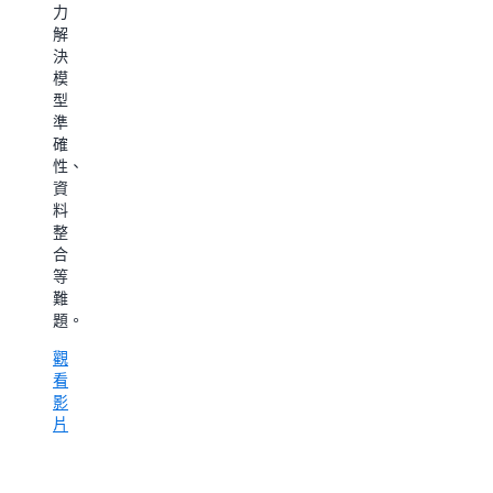
融
有
的
力
策、
入
8%
限
解
團
Leidos
的
制
決
隊
的
AI
無
模
領
策
模
論
型
導
略
型
是
準
力，
中，
能
探
確
以
範
夠
索
性、
及
圍
成
數
資
在
涵
功，
位
料
高
蓋
並
分
整
危
集
提
身
合
險
中
出
實
等
性
式
在
作
難
競
AI
組
的
題。
速
專
織
技
環
案
觀
中
術
境
移
看
擴
領
中
轉
影
展
導
於
和
片
AI
者
資
整
的
還
料
個
實
是
導
組
用
希