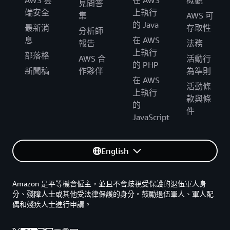
AWS 雲
在 AWS
概觀
見問答
AWS 提供的解決方案一樣，
在此階段非常重要。
工資源或頻寬。
展的技術環境至關重要。
端安全
上執行
集
AWS 可
此外，投資於員工培訓以發展相關技能，可以營
藉由自動化某些程序並減少對手動工
成本效益：
的 Java
最新消
存取性
造善用生成式 AI 功能的現成環境。
分析師
作的依賴，從長遠來看，生成式 AI 可大幅節省成
務必要注意，隨著生成式 AI 的演進，執行長應尋求
息
在 AWS
報告
法務
建立道德使用、隱私權和遵守
本。
合規與道德考量：
實作強大的治理框架和控制，藉此來認可和解決許多
上執行
部落格
法規的準則不容忽視。這涉及建立可管控資料處
AWS 合
活動行
道德考量、資料隱私權問題及潛在濫用情況。
閱讀
的 PHP
理和模型部署的政策和架構。閱讀有關
生成式時
新聞稿
作夥伴
為準則
我們關於將負責任的 AI 原則付諸實踐的資訊簡介。
在 AWS
代負責任的 AI 原則
考量的更多內容。
活動條
上執行
全面實作之前，運作試點
款與條
試點測試和反覆運作：
的
專案有助於識別潛在的挑戰和改善領域。持續監
件
JavaScript
控和反覆運作可確保系統符合組織目標。
鼓勵文化層面的技術創新可確保
提倡創新文化：
English
更順暢的過渡，讓員工有空間使用新工具進行實
驗和創新。
Amazon 是平等機會僱主，並且不會歧視受保護的退伍軍人身
分、殘障人士或其他受法律保護的身分。鼓勵退伍軍人、軍人配
偶和殘疾人士進行申請。