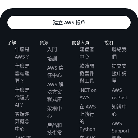
生成式 AI 模型會根據大量資料集進行訓練，讓它們
對於尋求善用這項變革性技術功能的組織而言，
為生
能夠產生從文字到設計模式的連貫情境相關輸出。它
生成式 AI 可自動化內容產生和客戶支
營運效率：
成式 AI 做好準備
是關鍵的一步。也就是說，這項準
建立 AWS 帳戶
們可以預測潛在的結果，甚至可以建立類似人類的對
援等業務程序，從而改善生產力。藉由處理重複
備工作需要一種策略性和精心策劃的方法。
話和回應。
性工作，生成式 AI 可釋放員工資源以進行策略性
計畫，協助簡化營運，同時改善整體效率。
了解
資源
開發人員
說明
您的組織應考量下列步驟，以準備實作生成式 AI：
營運效率是這項技術的主要優勢。生成式 AI 可自動
生成式 AI 在預測性分析方面的實力可為企
決策：
什麼是
入門
建置者
聯絡我
化內容建立、資料分析和客戶互動等任務，從而優化
業提供更有信心的決策工具。透過篩選複雜的資
AWS？
中心
們
培訓
效能，並讓員工有時間處理程序中的其他任務。
組織必須首先掌握
生成式 AI 是什麼
，
料集，它可識別通常超出人類能力的模式和趨
了解技術：
什麼是
軟體開
提交支
AWS 信
以及它可實現其獨特業務目標的具體方式。與 AI
勢。這讓企業能夠做出更主動的資料驅動型決
雲端運
發套件
援申請
任中心
專家互動、參加研討會，或使用 AWS 開發人員中
策，加強戰略性規劃，以及促進創新。
創新、智慧的生成式 AI 提供了獨特的機會。它能夠
算？
與工具
單
AWS 解
心等平台進一步加深理解。
從複雜的資料中提取相關內容，帶來新的洞察，從而
生成式 AI 支援可提供個人化互動和故
客戶參與：
什麼是
.NET on
AWS
決方案
定義實作生成式 AI 的明確目標
協助執行長針對幾乎任何主題制定更明智的策略。這
障診斷的 AI 技術聊天機器人，藉此增強客戶體
評估需求和目標：
代理式
AWS
re:Post
程式庫
種新的預測性分析水準可揭露原本可能未被發現或忽
至關重要。無論是透過 AI 驅動的聊天機器人來增
驗。
AI？
在 AWS
知識中
架構中
略的趨勢和模式。
強客戶服務，還是自動化內容建立，設定特定目
：與
AWS 開發人員中心
提供創新
創新和提升技能
雲端運
上執行
心
心
標都有助於選擇合適的工具和模型。
資源非常類似，生成式 AI 可激發創造力，提供獨
算概念
的
AWS
產品和
支援 AI 模型和
資料信任
此外，生成式 AI 可支援聊天機器人提供個人化、高
特的洞察和預測模型來啟發新的解決方案。此外
投資於基礎設施和技能：
中心
Python
Support
技術常
的強大技術基礎設施至關重要。
雲端解決方案與
效的客戶介面，來顯著增強客戶體驗，而不會超出員
還鼓勵持續學習和技能提升文化，這對於快速發