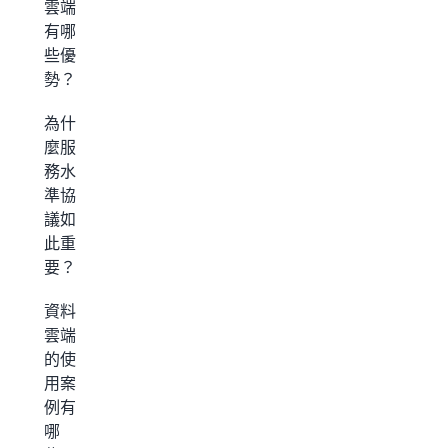
雲端
有哪
些優
勢？
為什
麼服
務水
準協
議如
此重
要？
資料
雲端
的使
用案
例有
哪