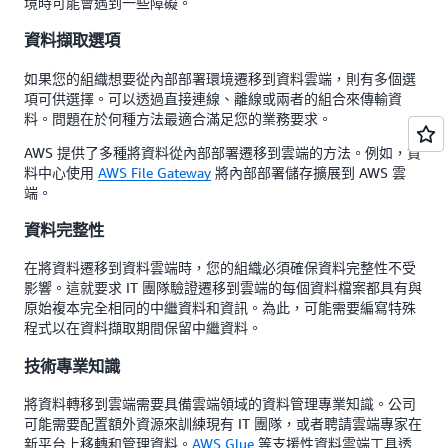
境時可能會遇到一些障礙。
資料擷取選項
如果您的組織想要從內部部署環境遷移到資料雲端，則有多個選
項可供選擇。可以透過直接連線、離線或兩者的組合來傳輸資
料。問題在於何種方法最適合滿足您的業務要求。
AWS 提供了多種將資料從內部部署遷移到雲端的方法。例如，資
料中心使用
AWS File Gateway
將內部部署儲存擴展到 AWS 雲
端。
資料完整性
在將資料遷移到資料雲端時，您的組織必須確保資料完整性不受
影響。這就要求 IT 團隊驗證遷移到雲端的每個資料檔案都具有與
原始複本完全相同的中繼資料和資訊。為此，可能需要編寫特殊
程式以在資料擷取期間保留中繼資料。
技術專業知識
將資料轉移到雲端需要具備雲端領域的資料管理專業知識。公司
可能需要配置額外資源來訓練現有 IT 團隊，或者聘請雲端專家在
新平台上移轉和管理資料。
AWS Glue
等支援性資料雲端工具透