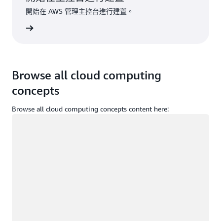
開始在 AWS 管理主控台進行建置。
登入
Browse all cloud computing
concepts
Browse all cloud computing concepts content here:
載入中