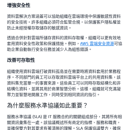
增強安全性
資料雲解決方案涵蓋可以協助組織在雲端環境中保護敏感性資料
的安全技術。許多組織必須符合監管合規，以保護客戶隱私權並
防止未經授權存取儲存的敏感資訊。
透過合併針對雲端所儲存資料的資料存取權，組織可以更有效地
套用資料安全性政策和保護措施。例如，
AWS 雲端安全資源
可協
助企業自動執行安全任務並減少人為組態錯誤。
改善可存取性
組織使用資料雲端打破資料孤島並在需要時將資料套用於業務程
序。不同部門的員工可以存取資料雲端平台上的共用資料集，該
資料集充當單一的事實來源。這些員工可以同時存取結構化和非
結構化資料，並將其用於商業智慧分析。這樣，組織就可充滿凝
聚力並智慧地開展工作，同時受到相同資訊的指引。
為什麼服務水準協議如此重要？
服務水準協議 (SLA) 是 IT 服務合約的關鍵組成部分，其將所有相
關資訊彙集在一處。該協議概述所有商定的指標、服務和職責，
並確保雙方對其要求有著清晰的理解。SLA 保護協議雙方，確保