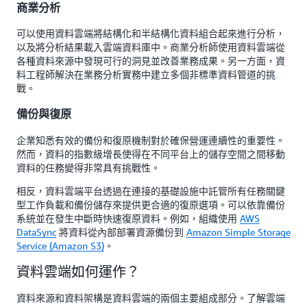
商業分析
可以使用資料雲端將結構化和半結構化資料組合起來進行分析，
以及將分析結果載入雲端資料庫中。商業分析師使用資料雲端從
各種資料來源中發現可行的洞見並改善業務成果。另一方面，資
料工程師解決在業務分析實務中建立多個非標準資料管道的挑
戰。
備份與復原
企業知悉有效的備份和復原機制對於確保營運連續性的重要性。
然而，資料的指數級增長使得在不同平台上的儲存空間之間移動
資料的任務變得非常具有挑戰性。
相反，資料雲端平台透過在連接的基礎設施中託管所有任務關鍵
型工作負載和備份儲存來提供更合適的復原選項。可以依靠備份
系統並在發生中斷時快速復原資料。例如，組織使用
AWS
DataSync
將資料從內部部署資源備份到
Amazon Simple Storage
Service (Amazon S3)
。
資料雲端如何運作？
資料來源和資料架構是資料雲端的兩個主要組成部分。了解雲端