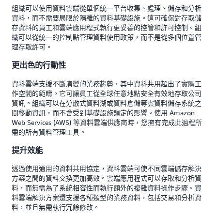
組織可以使用資料雲端從單個統一平台收集、處理、儲存和分析
資料，而不需要局限於隔離的資料基礎設施。這可確保對存取儲
存資料的員工和雲端應用程式執行更妥善的控管和許可控制。組
織可以從統一的控制點管理資料使用政策，而不是從多個位置管
理存取許可。
更出色的行動性
資料雲端支援不斷演變的業務趨勢，其中資料共用超出了實體工
作空間的範疇。它可讓員工從全球任意地點安全有效地存取公司
資訊。組織可以在分散式資料湖或資料倉儲等雲資料儲存系統之
間移動資訊，而不會受到基礎設施鎖定的影響。使用 Amazon
Web Services (AWS) 等資料雲端供應商時，您擁有完成此過程所
需的所有資料管理工具。
提升效能
透過使用通用的資料共用協定，資料雲端可使不同雲端儲存解決
方案之間的資料交換更加高效。雲端應用程式可以存取和分析資
料，而無需為了系統相容性而執行額外的複雜資料操作步驟。資
料雲端解決方案還支援各種類型的業務資料，包括交易和分析資
料，並且無需執行冗餘修改。