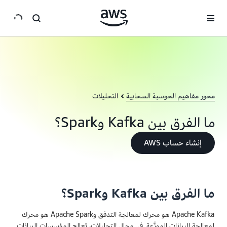
انتقل إلى المحتوى الرئيسي
محور مفاهيم الحوسبة السحابية
التحليلات
ما الفرق بين Kafka وSpark؟
إنشاء حساب AWS
ما الفرق بين Kafka وSpark؟
Apache Kafka هو محرك لمعالجة التدفق وApache Spark هو محرك
لمعالجة البيانات الموزَّعة. في مجال التحليلات، تعالج المؤسسات البيانات