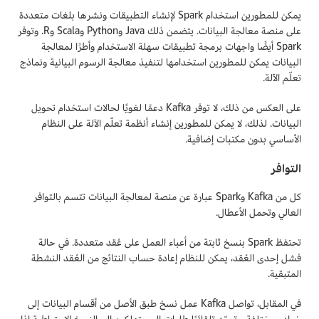
يمكن للمطورين استخدام Spark لإنشاء التطبيقات ونشرها بلغات متعددة
على منصة معالجة البيانات. يتضمن ذلك Java وPython وScala وR. وتوفر
Spark أيضًا واجهات برمجة تطبيقات سهلة الاستخدام وأطرًا لمعالجة
البيانات يمكن للمطورين استخدامها لتنفيذ معالجة الرسوم البيانية ونماذج
تعلّم الآلة.
على العكس من ذلك، لا توفر Kafka دعمًا لغويًا لحالات استخدام تحويل
البيانات. لذلك، لا يمكن للمطورين إنشاء أنظمة تعلّم الآلة على النظام
الأساسي بدون مكتبات إضافية.
التوافر
كل من Kafka وSpark عبارة عن منصة لمعالجة البيانات تتسم بالتوافر
العالي وتحمل الأعطال.
تحتفظ Spark بنسخ ثابتة من أعباء العمل على عُقد متعددة. في حالة
فشل إحدى العُقد، يمكن للنظام إعادة حساب النتائج من العُقد النشطة
المتبقية.
في المقابل، تواصل Kafka عمل نسخ طبق الأصل من أقسام البيانات إلى