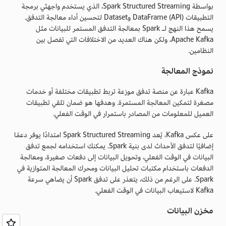
بواسطة Spark Structured Streaming، الذي يستخدم واجهتَي برمجة
التطبيقات (API) DataFrame وDataset لتحسين أداء معالجة التدفق.
يسمح هذا النهج لـ Spark بمعالجة التدفق المستمر للبيانات مثل
Apache Kafka، ولكن هناك العديد من الاختلافات التي تفصل بين
النظامين.
نموذج المعالجة
Kafka عبارة عن منصة تدفق موزعة تربط تطبيقات مختلفة أو خدمات
مصغرة لتمكين المعالجة المستمرة. وهدفها هو ضمان تلقي تطبيقات
العميل للمعلومات من المصادر باستمرار في الوقت الفعلي.
على عكس Kafka، يُعد Spark Structured Streaming امتدادًا يوفر دعمًا
إضافيًا لتدفق الأحداث لدى بنية Spark. يمكنك استخدامه لجمع تدفق
البيانات في الوقت الفعلي، وتحويل البيانات إلى دفعات صغيرة، ومعالجة
الدفعات باستخدام مكتبات تحليل البيانات ومحرك المعالجة المتوازية في
Spark. على الرغم من ذلك، يتعذر على تدفق Spark أن يضاهي سرعة
Kafka لاستيعاب البيانات في الوقت الفعلي.
مخزن البيانات