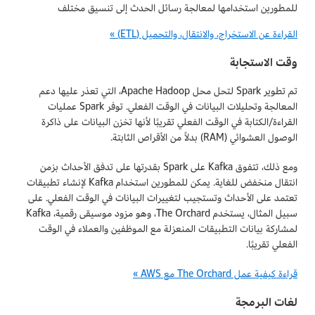
للمطورين استخدامها لمعالجة رسائل الحدث إلى تنسيق مختلف
القراءة عن الاستخراج، والانتقال، والتحميل (ETL) »
وقت الاستجابة
تم تطوير Spark لتحل محل Apache Hadoop، التي تعذر عليها دعم
المعالجة وتحليلات البيانات في الوقت الفعلي. توفر Spark عمليات
القراءة/الكتابة في الوقت الفعلي تقريبًا لأنها تخزن البيانات على ذاكرة
الوصول العشوائي (RAM) بدلاً من الأقراص الثابتة.
ومع ذلك، تتفوق Kafka على Spark بقدرتها على تدفق الأحداث بزمن
انتقال منخفض للغاية. يمكن للمطورين استخدام Kafka لإنشاء تطبيقات
تعتمد على الأحداث وتستجيب لتغييرات البيانات في الوقت الفعلي. على
سبيل المثال، يستخدم The Orchard، وهو مزود موسيقى رقمية، Kafka
لمشاركة بيانات التطبيقات المنعزلة مع الموظفين والعملاء في الوقت
الفعلي تقريبًا.
قراءة كيفية عمل The Orchard مع AWS »
لغات البرمجة