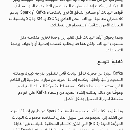
المهيكلة. ويمكنك إنشاء مسارات البيانات من التطبيقات المؤسسية أو
قواعد البيانات أو مصادر التدفق الأخرى باستخدام Kafka أو Spark. يدعم
كلا محركي معالجة البيانات النص العادي وJSON وXML وSQL وتنسيقات
البيانات الأخرى شائعة الاستخدام في التحليلات.
وهما يحولان أيضًا البيانات قبل نقلها إلى وحدة تخزين متكاملة مثل
مستودع البيانات، ولكن هذا قد يتطلب خدمات إضافية أو واجهات برمجة
التطبيقات.
قابلية التوسع
Kafka عبارة عن محرك تدفق بيانات قابل للتطوير بدرجة كبيرة، ويمكنه
التحجيم رأسيًا وأفقيًا. يمكنك إضافة المزيد من موارد الحوسبة إلى الخادم
الذي يستضيف وسيط Kafka المحدد لتلبية حركة البيانات المتزايدة.
وعوضًا عن ذلك، يمكنك إنشاء العديد من وسطاء Kafka على خوادم
مختلفة لموازنة التحميل بشكل أفضل.
وبالمثل، يمكنك أيضًا تحجيم سعة معالجة Spark عن طريق إضافة المزيد
من العُقد إلى المجموعة. على سبيل المثال، تستخدم مجموعات البيانات
الموزَّعة المرنة (RDD) التي تخزّن الأقسام المنطقية للبيانات غير القابلة