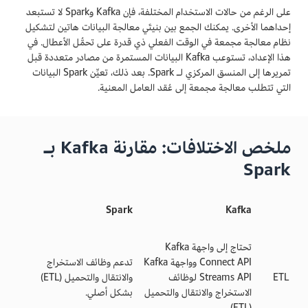
على الرغم من حالات الاستخدام المختلفة، فإن Kafka وSpark لا تستبعد
إحداهما الأخرى. يمكنك الجمع بين بنيتَي معالجة البيانات هاتين لتشكيل
نظام معالجة مجمعة في الوقت الفعلي ذي قدرة على تحمُّل الأعطال. في
هذا الإعداد، تستوعب Kafka البيانات المستمرة من مصادر متعددة قبل
تمريرها إلى المنسق المركزي لـ Spark. بعد ذلك، تعيِّن Spark البيانات
التي تتطلب معالجة مجمعة إلى عُقد العامل المعنية.
ملخص الاختلافات: مقارنة Kafka بـ
Spark
Spark
Kafka
تحتاج إلى واجهة Kafka
Connect API وواجهة Kafka
تدعم وظائف الاستخراج
ETL
Streams API لوظائف
والانتقال والتحميل (ETL)
الاستخراج والانتقال والتحميل
بشكل أصلي.
(ETL).