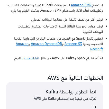
استخدم
Amazon EMR
لدعم بيانات Spark الكبيرة والتحليلات التفاعلية
وتطبيقات تعلُّم الآلة. باستخدام Amazon EMR، يمكنك القيام بما يلي:
توفير أكثر من نصف تكلفة حل معالجة البيانات المحلي.
توفير موارد الحوسبة تلقائيًا لتلبية الاحتياجات المتغيرة لتطبيقات
البيانات الكبيرة.
تحقيق تكامل Spark مع العديد من خدمات التخزين السحابية القابلة
للتحجيم، ومنها
Amazon S3
و
Amazon DynamoDB
و
Amazon
Redshift
ابدأ استخدام Spark وKafka على AWS من خلال
إنشاء حساب
اليوم.
الخطوات التالية مع AWS
ابدأ التطوير بواسطة Kafka
تعرَّف على كيفية بدء استخدام Kafka على AWS
ى المزيد