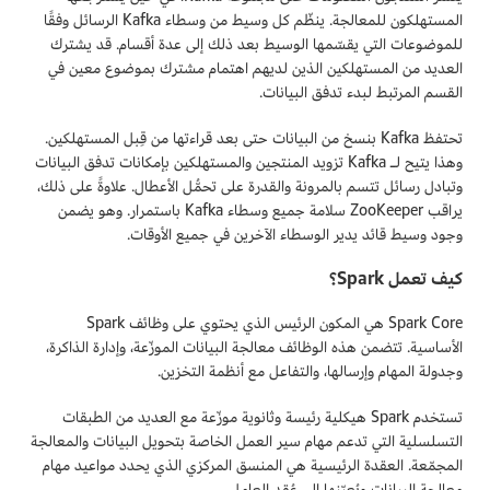
المستهلكون للمعالجة. ينظّم كل وسيط من وسطاء Kafka الرسائل وفقًا
للموضوعات التي يقسّمها الوسيط بعد ذلك إلى عدة أقسام. قد يشترك
العديد من المستهلكين الذين لديهم اهتمام مشترك بموضوع معين في
القسم المرتبط لبدء تدفق البيانات.
تحتفظ Kafka بنسخ من البيانات حتى بعد قراءتها من قِبل المستهلكين.
وهذا يتيح لـ Kafka تزويد المنتجين والمستهلكين بإمكانات تدفق البيانات
وتبادل رسائل تتسم بالمرونة والقدرة على تحمُّل الأعطال. علاوةً على ذلك،
يراقب ZooKeeper سلامة جميع وسطاء Kafka باستمرار. وهو يضمن
وجود وسيط قائد يدير الوسطاء الآخرين في جميع الأوقات.
كيف تعمل Spark؟
Spark Core هي المكون الرئيس الذي يحتوي على وظائف Spark
الأساسية. تتضمن هذه الوظائف معالجة البيانات الموزّعة، وإدارة الذاكرة،
وجدولة المهام وإرسالها، والتفاعل مع أنظمة التخزين.
تستخدم Spark هيكلية رئيسة وثانوية موزّعة مع العديد من الطبقات
التسلسلية التي تدعم مهام سير العمل الخاصة بتحويل البيانات والمعالجة
المجمّعة. العقدة الرئيسية هي المنسق المركزي الذي يحدد مواعيد مهام
معالجة البيانات ويُعيّنها إلى عُقد العامل.