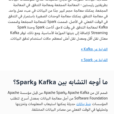
بطريقتين رئيستين - المعالجة المجمّعة ومعالجة التدفق. في المعالجة
المجمّعة، يمكنك معالجة حجم كبير جدًا من البيانات في عبء عمل واحد.
في معالجة التدفق، يمكنك معالجة الوحدات الصغيرة باستمرار في التدفق
في الوقت الفعلي. في الأصل، صُممت Spark للمعالجة المجمّعة وصُممت
Kafka لمعالجة التدفق. في وقت لاحق، أتاحت Spark وحدة Spark
Streaming كإضافة إلى بنيتها الموزّعة الأساسية. ومع ذلك، توفر Kafka
معدّل نقل أقل ومعدل نقل أعلى لمعظم حالات استخدام تدفق البيانات.
القراءة عن Kafka »
القراءة عن Spark »
ما أوجه التشابه بين Kafka وSpark؟
صُمم كل من Apache Kafka وApache Spark من قِبل مؤسسة Apache
Software Foundation من أجل معالجة البيانات بمعدل أسرع. تتطلب
المؤسسات
بنية بيانات
حديثة يمكنها استيعاب المعلومات وتخزينها
وتحليلها في الوقت الفعلي من مصادر البيانات المختلفة.