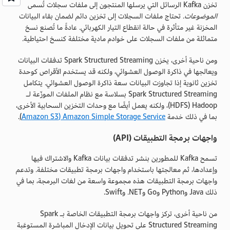
تخزن Kafka الرسائل التي يرسلها المنتجون إلى ملفات سجلات تُسمى
الموضوعات
. تحتاج ملفات السجلات إلى تخزين دائم لضمان بقاء البيانات
المخزنة غير متأثرة في حالة انقطاع التيار الكهربائي. عادةً ما تُصنع نسخ
متماثلة من ملفات السجلات على خوادم مادية مختلفة كنسخ احتياطية.
ومن ناحية أخرى، يخزن Spark Structured Streaming تدفقات البيانات
ويعالجها في ذاكرة الوصول العشوائي، ولكنه قد يستخدم الأقراص كوحدة
تخزين ثانوية إذا تجاوزت البيانات سعة ذاكرة الوصول العشوائي. يتكامل
Spark Structured Streaming بسلاسة مع نظام الملفات الموزّعة لـ
Hadoop‏ (HDFS)، ولكنه يعمل أيضًا مع وحدات التخزين السحابية الأخرى،
بما في ذلك خدمة
Amazon Simple Storage Service‏ (Amazon S3
)
.
واجهات برمجة التطبيقات (API)
تسمح Kafka للمطورين بنشر تدفقات بيانات Kafka والاشتراك فيها
وإعدادها، ثم معالجتها باستخدام واجهات برمجة تطبيقات مختلفة. وتدعم
واجهات برمجة التطبيقات هذه مجموعة واسعة من لغات البرمجة، بما في
ذلك Java وPython وGo و‎.NET وSwift.
من ناحية أخرى، تركز واجهات برمجة التطبيقات الخاصة بـ Spark
Structured Streaming على تحويل بيانات الإدخال المباشرة المستوعَبة