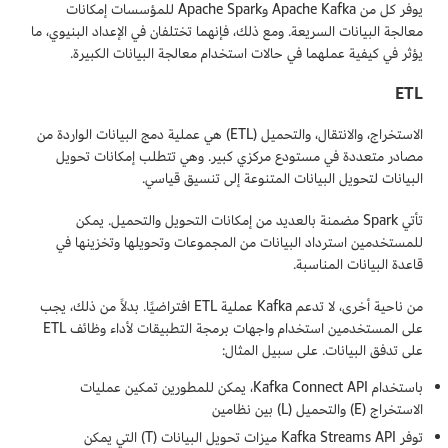
يوفر كل من Apache Kafka وApache Spark للمؤسسات إمكانات
معالجة البيانات السريعة. ومع ذلك، فإنهما تختلفان في الإعداد البنيوي، ما
يؤثر في كيفية عملهما في حالات استخدام معالجة البيانات الكبيرة.
ETL
الاستخراج، والانتقال، والتحميل (ETL) هي عملية دمج البيانات الواردة من
مصادر متعددة في مستودع مركزي كبير. وهي تتطلب إمكانات تحويل
البيانات لتحويل البيانات المتنوعة إلى تنسيق قياسي.
تأتي Spark مضمنة بالعديد من إمكانات التحويل والتحميل. يمكن
للمستخدمين استرداد البيانات من المجموعات وتحويلها وتخزينها في
قاعدة البيانات المناسبة.
من ناحية أخرى، لا تدعم Kafka عملية ETL افتراضيًا. بدلاً من ذلك، يجب
على المستخدمين استخدام واجهات برمجة التطبيقات لأداء وظائف ETL
على تدفق البيانات. على سبيل المثال:
باستخدام Kafka Connect API، يمكن للمطورين تمكين عمليات
الاستخراج (E) والتحميل (L) بين نظامين
توفر Kafka Streams API ميزات تحويل البيانات (T) التي يمكن