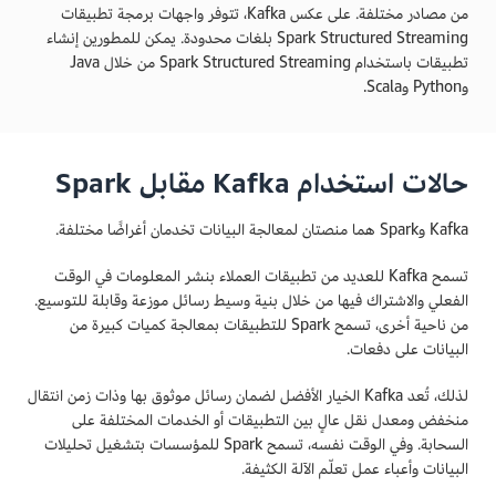
من مصادر مختلفة. على عكس Kafka، تتوفر واجهات برمجة تطبيقات
Spark Structured Streaming بلغات محدودة. يمكن للمطورين إنشاء
تطبيقات باستخدام Spark Structured Streaming من خلال Java
وPython وScala.
حالات استخدام Kafka مقابل Spark
Kafka وSpark هما منصتان لمعالجة البيانات تخدمان أغراضًا مختلفة.
تسمح Kafka للعديد من تطبيقات العملاء بنشر المعلومات في الوقت
الفعلي والاشتراك فيها من خلال بنية وسيط رسائل موزعة وقابلة للتوسيع.
من ناحية أخرى، تسمح Spark للتطبيقات بمعالجة كميات كبيرة من
البيانات على دفعات.
لذلك، تُعد Kafka الخيار الأفضل لضمان رسائل موثوق بها وذات زمن انتقال
منخفض ومعدل نقل عالٍ بين التطبيقات أو الخدمات المختلفة على
السحابة. وفي الوقت نفسه، تسمح Spark للمؤسسات بتشغيل تحليلات
البيانات وأعباء عمل تعلّم الآلة الكثيفة.