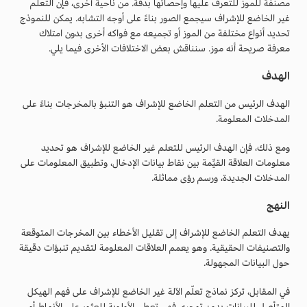
مصنفة للموز للتعرف عليها وإحصائها بدقة. من ناحية أخرى، فإن التعلم
غير الخاضع للإشراف سيجمع الصور بناءً على أوجه التشابه. يمكن للنموذج
تحديد أنواع مختلفة من الموز أو تجميعه مع فواكه أخرى بدون امتلاك
معرفة صريحة أنه موز. سنناقش بعض الاختلافات الأخرى فيما يلي.
الهدف
الهدف الرئيس من التعلم الخاضع للإشراف هو التنبؤ بالمخرجات بناءً على
المدخلات المعلومة.
ومع ذلك، فإن الهدف الرئيس للتعلم غير الخاضع للإشراف هو تحديد
معلومات العلاقة القيِّمة بين نقاط بيانات الإدخال، وتطبيق المعلومات على
المدخلات الجديدة، ورسم رؤى مماثلة.
النهج
يهدف التعلم الخاضع للإشراف إلى تقليل الأخطاء بين المخرجات المتوقعة
والتصنيفات الحقيقية. وهو يعمم العلاقات المعلومة لتقديم تنبؤات دقيقة
حول البيانات المجهولة.
في المقابل، تركز نماذج تعلّم الآلة غير الخاضع للإشراف على فهم الهيكل
المتأصل للبيانات بدون توجيه. فهي تعطي الأولوية للعثور على الأنماط أو