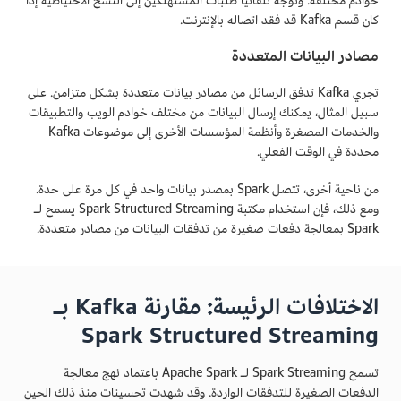
خوادم مختلفة. وتوجّه تلقائيًا طلبات المستهلكين إلى النسخ الاحتياطية إذا
كان قسم Kafka قد فقد اتصاله بالإنترنت.
مصادر البيانات المتعددة
تجري Kafka تدفق الرسائل من مصادر بيانات متعددة بشكل متزامن. على
سبيل المثال، يمكنك إرسال البيانات من مختلف خوادم الويب والتطبيقات
والخدمات المصغرة وأنظمة المؤسسات الأخرى إلى موضوعات Kafka
محددة في الوقت الفعلي.
من ناحية أخرى، تتصل Spark بمصدر بيانات واحد في كل مرة على حدة.
ومع ذلك، فإن استخدام مكتبة Spark Structured Streaming يسمح لـ
Spark بمعالجة دفعات صغيرة من تدفقات البيانات من مصادر متعددة.
الاختلافات الرئيسة: مقارنة Kafka بـ
Spark Structured Streaming
تسمح Spark Streaming لـ Apache Spark باعتماد نهج معالجة
الدفعات الصغيرة للتدفقات الواردة. وقد شهدت تحسينات منذ ذلك الحين