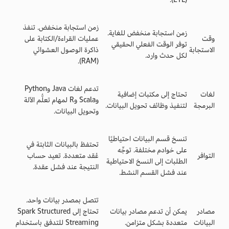
زمن استجابة منخفض. تنفذ
زمن استجابة منخفض للغاية.
وقت
عمليات القراءة/الكتابة على
توفر الوقت الفعلي الحقيقي
الاستجابة
ذاكرة الوصول العشوائي
لكل حدث وارد.
(RAM).
تدعم لغات Java وPython
لغات
تحتاج إلى مكتبات إضافية
وScala وR لمهام تعلُّم الآلة
البرمجة
لتنفيذ وظائف تحويل البيانات.
وتحويل البيانات.
تنسخ قسم البيانات احتياطيًا
تحتفظ بالبيانات الثابتة في
على خوادم مختلفة. توجِّه
التوافر
عُقد متعددة. تعيد حساب
الطلبات إلى النسخ الاحتياطية
النتيجة عند فشل عقدة.
عند فشل القسم النشط.
تتصل بمصدر بيانات واحد.
مصادر
يمكن أن تدعم مصادر بيانات
تحتاج إلى Spark Structured
البيانات
متعددة بشكل متزامن.
Streaming للتدفق باستخدام