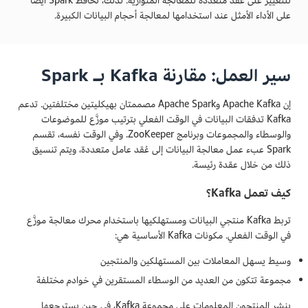
للتغيير على عُقد متعددة للمعالجة المتوازية. لذلك، تحافظ Spark أيضًا
على الأداء الأمثل عند استخدامها لمعالجة أحجام البيانات الكبيرة.
سير العمل: مقارنة Kafka بـ Spark
إن Apache Kafka وApache Spark مصممتان بهيكليتين مختلفتين. تدعم
Kafka تدفقات البيانات في الوقت الفعلي بترتيب موزَّع للموضوعات
والوسطاء والمجموعات وبرنامج ZooKeeper. وفي الوقت نفسه، تقسم
Spark عبء عمل معالجة البيانات إلى عُقد عامل متعددة، ويتم تنسيق
ذلك من خلال عقدة رئيسة.
كيف تعمل Kafka؟
تربط Kafka منتجي البيانات ومستهلكيها باستخدام محرك معالجة موزَّع
في الوقت الفعلي. مكونات Kafka الأساسية هي:
وسيط يسهل المعاملات بين المستهلكين والمنتجين
مجموعة تتكون من العديد من الوسطاء المستقرين في خوادم مختلفة
ينشر المنتجون المعلومات على مجموعة Kafka، في حين يسترجعها