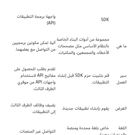
واجهة برمجة التطبيقات
SDK
(API)
مجموعة من أدوات البناء الخاصة
آلية تمكن مكونين برمجيين
ما هي
بالنظام الأساسي مثل مصححات
من التواصل مع بعضهما.
الأخطاء، والمجمعين، والمكتبات.
تقدم بطلب للحصول على
سير
قم بتثبيت حزم SDK قبل إنشاء
مفاتيح API لاستخدام
العمل
التطبيقات.
واجهات API من موفري
الطرف الثالث.
يضيف وظائف الطرف الثالث
الغرض
يقوم بإنشاء تطبيقات جديدة.
إلى التطبيقات.
اللغة
خاص بلغة محددة ومنصة
التواصل عبر المنصات.
والمنصات
معينة.