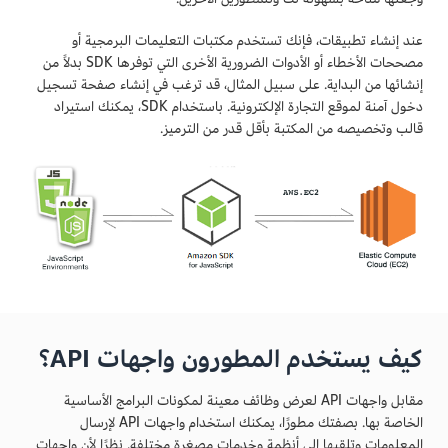
عند إنشاء تطبيقات، فإنك تستخدم مكتبات التعليمات البرمجية أو
مصححات الأخطاء أو الأدوات الضرورية الأخرى التي توفرها SDK بدلاً من
إنشائها من البداية. على سبيل المثال، قد ترغب في إنشاء صفحة تسجيل
دخول آمنة لموقع التجارة الإلكترونية. باستخدام SDK، يمكنك استيراد
قالب وتخصيصه من المكتبة بأقل قدر من الترميز.
كيف يستخدم المطورون واجهات API؟
مقابل واجهات API لعرض وظائف معينة لمكونات البرامج الأساسية
الخاصة بها. بصفتك مطورًا، يمكنك استخدام واجهات API لإرسال
المعلومات وتلقيها إلى أنظمة وخدمات مصغرة مختلفة. نظرًا لأن واجهات