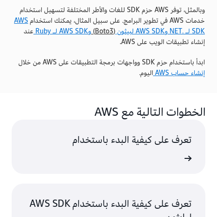
وبالمثل، توفر AWS حزم SDK للغات والأطر المختلفة لتسهيل استخدام
خدمات AWS في تطوير البرامج. على سبيل المثال، يمكنك استخدام
AWS
SDK لـ .NET
وAWS SDK لبيثون
(Boto3)
وAWS SDK لـ Ruby
عند
إنشاء تطبيقات الويب على AWS.
ابدأ باستخدام حزم SDK وواجهات برمجة التطبيقات على AWS من خلال
إنشاء حساب AWS
اليوم.
الخطوات التالية مع AWS
تعرف على كيفية البدء باستخدام
ى المزيد
تعرف على كيفية البدء باستخدام AWS SDK