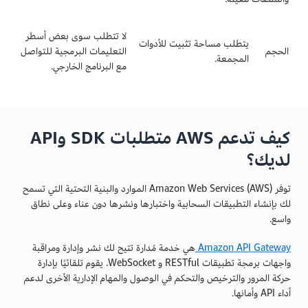
لا تتطلب سوى بعض أسطر
يتطلب مساحة تثبيت للأدوات
الحجم
التعليمات البرمجية للتواصل
المجمعة.
مع البرنامج الخارجي.
كيف تدعم AWS متطلبات SDK وAPI
لديك؟
توفر Amazon Web Services (AWS) الموارد والبنية التحتية التي تسمح
لك بإنشاء التطبيقات السحابية واختبارها ونشرها دون عناء وعلى نطاق
واسع.
Amazon API Gateway
هي خدمة مُدارة تتيح لك نشر وإدارة ومراقبة
واجهات برمجة تطبيقات RESTful و WebSocket. يقوم تلقائيًا بإدارة
حركة المرور والترخيص والتحكم في الوصول والمهام الإدارية الأخرى لدعم
أداء API وأمانها.