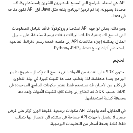
API هي امتداد للبرامج التي تسمح للمطورين الآخرين باستخدام وظائف
محددة بسهولة. إذا تم ترميز البرنامج بلغة مثل Java، فإن API تكون متاحة
في Java.
ومع ذلك، يمكن لواجهة API استخدام بروتوكولًا خاصًا لتبادل المعلومات
التي تسمح لك بتنفيذ طلبات البيانات بلغات برمجة مختلفة. على سبيل
المثال، يمكنك إجراء مكالمات API إلى منصة خدمة رسم الخرائط العالمية
باستخدام أكواد برامج Java، وPHP، وPython.
الحجم
تحتوي SDK على العديد من الأدوات التي تسمح لك بإكمال مشروع تطوير
البرامج بمدة مخفضة. لذا؛ يتطلب مساحة تثبيت كبيرة في بيئة التطوير.
في كثير من الأحيان، قد تستخدم فقط بعض مكونات البرامج الموجودة في
SDK. حسب SDK، قد تحتاج إلى وقت كافٍ لتثبيت الأدوات وإعدادها
ومعرفة كيفية استخدامها.
في المقابل، تُعد واجهات API مكونات برمجية خفيفة الوزن تركز على غرض
معين. لا تشغل واجهات API مساحة في بيئتك، لأن الاتصال بها يتطلب
فقط كتابة بضعة أسطر من التعليمات البرمجية.