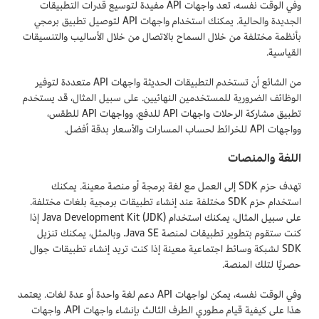
وفي الوقت نفسه، تعد واجهات API مفيدة لتوسيع قدرات التطبيقات
الجديدة والحالية. يمكنك استخدام واجهات API لتوصيل تطبيق برمجي
بأنظمة مختلفة من خلال السماح بالاتصال من خلال الأساليب والتنسيقات
القياسية.
من الشائع أن تستخدم التطبيقات الحديثة واجهات API متعددة لتوفير
الوظائف الضرورية للمستخدمين النهائيين. على سبيل المثال، قد يستخدم
تطبيق مشاركة الرحلات واجهات API للدفع، وواجهات API للطقس،
وواجهات API للخرائط لحساب المسارات والأسعار بدقة أفضل.
اللغة والمنصات
تهدف حزم SDK إلى العمل مع لغة برمجة أو منصة معينة. يمكنك
استخدام حزم SDK مختلفة عند إنشاء تطبيقات برمجية بلغات مختلفة.
على سبيل المثال، يمكنك استخدام Java Development Kit (JDK) إذا
كنت ستقوم بتطوير تطبيقات لمنصة Java SE. وبالمثل، يمكنك تنزيل
SDK لشبكة وسائط اجتماعية معينة إذا كنت تريد إنشاء تطبيقات جوال
حصريًا لتلك المنصة.
وفي الوقت نفسه، يمكن لواجهات API دعم لغة واحدة أو عدة لغات. يعتمد
هذا على كيفية قيام مطوري الطرف الثالث بإنشاء واجهات API. واجهات