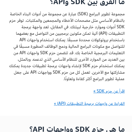
ما الفرق بين SDK وAPI؟
مجموعة تطوير البرامج (SDK) عبارة عن مجموعة من أدوات البناء الخاصة
بالنظام الأساسي مثل مصححات الأخطاء والمجمعين والمكتبات. توفر حزم
SDK أدوات وموارد خارجية لبيئتك. في المقابل، تعد واجهة برمجة
التطبيقات (API) آلية تمكن مكونين برمجيين من التواصل مع بعضهما
باستخدام بروتوكولات محددة مسبقًا. يمكنك استخدام واجهات API
للتواصل مع مكونات البرامج الحالية ودمج الوظائف المطورة مسبقًا في
التعليمات البرمجية الخاصة بك. قد تتضمن حزم SDK واجهات API من
بين العديد من الموارد الأخرى للنظام الأساسي الذي تدعمه. وبالمثل،
يمكنك استخدام حزم SDK لإنشاء واجهات برمجة تطبيقات جديدة يمكنك
مشاركتها مع الآخرين. تعمل كل من حزم SDK وواجهات API على جعل
عملية تطوير البرامج أكثر كفاءة وتعاونًا.
اقرأ عن حزم SDK »
القراءة عن واجهات برمجة التطبيقات (API) »
ما هي حزم SDK وواجهات API؟