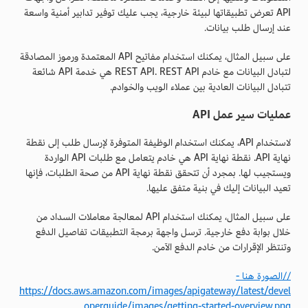
API تعرض تطبيقاتها لبيئة خارجية، يجب عليك توفير تدابير أمنية واسعة
عند إرسال طلب بيانات.
على سبيل المثال، يمكنك استخدام مفاتيح API المعتمدة ورموز المصادقة
لتبادل البيانات مع خادم REST API. REST API هي خدمة API شائعة
تتبادل البيانات العادية بين عملاء الويب والخوادم.
عمليات سير عمل API
لاستخدام API، يمكنك استخدام الوظيفة المتوفرة لإرسال طلب إلى نقطة
نهاية API. نقطة نهاية API هي خادم يتعامل مع طلبات API الواردة
ويستجيب لها. بمجرد أن تتحقق نقطة نهاية API من صحة الطلبات، فإنها
تعيد البيانات إليك في بنية متفق عليها.
على سبيل المثال، يمكنك استخدام API لمعالجة معاملات السداد من
خلال بوابة دفع خارجية. ترسل واجهة برمجة التطبيقات تفاصيل الدفع
وتنتظر الإقرارات من خادم الدفع الآمن.
//الصورة هنا -
https://docs.aws.amazon.com/images/apigateway/latest/devel
operguide/images/getting-started-overview.png