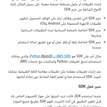
إنشاء تطبيقات أو حلول مستقلة لمنصة معينة. على سبيل المثال، إليك
الأنواع الشائعة من حزم SDK.
حزم SDK التي تتضمن وظائف تركز على الهاتف المحمول لتطوير
تطبيقات الأجهزة المحمولة على Android وiOS
حزم SDK الخاصة بالمنصة السحابية لبناء التطبيقات السحابية
ونشرها
حزم SDK الخاصة بلغة أو إطار عمل أو نوع تطبيق لحالة استخدام
محددة
مثال آخر على SDK هو
AWS SDK لـ Python
(Boto3)
، والذي يمكنك
استخدامه لدمج تطبيقات Python والمكتبات مع خدمات AWS.
عند إنشاء تطبيقات معقدة مثل تطبيقات معالجة اللغة الطبيعية، يمكنك
تثبيت SDK لاستخدام نماذج تعلم اللغة المتاحة دون إعادة كتابتها.
سير عمل SDK
عندما تستخدم SDK، فأنت تريد تثبيتها على جهاز الكمبيوتر الخاص بك
قبل تطوير التطبيق. في أثناء التثبيت، تقوم SDK بتفريغ جميع الموارد
وجعلها متاحة بسهولة لك وللمطورين الآخرين.