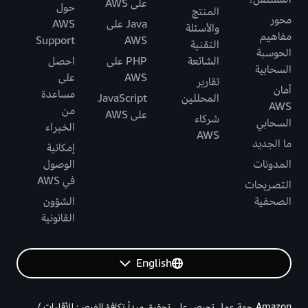
على AWS
حول
المنتج
محور
Java على
AWS
والأسئلة
مفاهيم
Support
AWS
التقنية
الحوسبة
الشائعة
PHP على
احصل
السحابية
AWS
على
تقارير
أمان
مساعدة
المحللين
JavaScript
AWS
من
على AWS
شركاء
السحابي
الخبراء
AWS
ما الجديد
إمكانية
المدونات
الوصول
في AWS
التصريحات
الصحفية
الشؤون
القانونية
English
Amazon جهة عمل تحرص على تحقيق مبدأ تكافؤ الفرص: للأقليات /