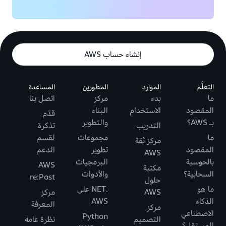
إنشاء حساب AWS
التعلُّم
الموارد
المطورين
المساعدة
ما
بدء
مركز
اتصل بنا
المقصود
الاستخدام
البناء
قدّم
بـ AWS؟
والتطوير
التدريب
تذكرة
ما
مجموعات
لقسم
مركز ثقة
المقصود
تطوير
الدعم
AWS
بالحوسبة
البرمجيات
AWS
مكتبة
السحابية؟
والأدوات
re:Post
حلول
ما هو
.NET على
AWS
مركز
الذكاء
AWS
المعرفة
مركز
الاصطناعي
Python
التصميم
نظرة عامة
المستقل؟