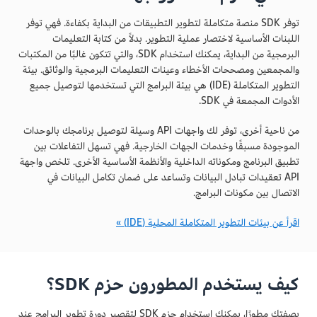
توفر SDK منصة متكاملة لتطوير التطبيقات من البداية بكفاءة. فهي توفر
اللبنات الأساسية لاختصار عملية التطوير. بدلاً من كتابة التعليمات
البرمجية من البداية، يمكنك استخدام SDK، والتي تتكون غالبًا من المكتبات
والمجمعين ومصححات الأخطاء وعينات التعليمات البرمجية والوثائق. بيئة
التطوير المتكاملة (IDE) هي بيئة البرامج التي تستخدمها لتوصيل جميع
الأدوات المجمعة في SDK.
من ناحية أخرى، توفر لك واجهات API وسيلة لتوصيل برنامجك بالوحدات
الموجودة مسبقًا وخدمات الجهات الخارجية. فهي تسهل التفاعلات بين
تطبيق البرنامج ومكوناته الداخلية والأنظمة الأساسية الأخرى. تلخص واجهة
API تعقيدات تبادل البيانات وتساعد على ضمان تكامل البيانات في
الاتصال بين مكونات البرامج.
اقرأ عن بيئات التطوير المتكاملة المحلية (IDE) »
كيف يستخدم المطورون حزم SDK؟
بصفتك مطورًا، يمكنك استخدام حزم SDK لتقصير دورة تطوير البرامج عند