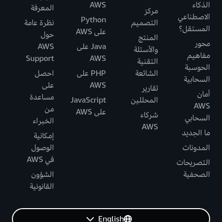
الذكاء
AWS
المعرفة
مركز
الاصطناعي
Python
التصميم
نظرة عامة
المستقل؟
على AWS
حول
المنتج
محور
Java على
AWS
والأسئلة
مفاهيم
Support
AWS
التقنية
الحوسبة
الشائعة
PHP على
احصل
السحابية
AWS
على
تقارير
أمان
مساعدة
المحللين
JavaScript
AWS
من
على AWS
شركاء
السحابي
الخبراء
AWS
ما الجديد
إمكانية
المدونات
الوصول
في AWS
التصريحات
الصحفية
الشؤون
القانونية
English