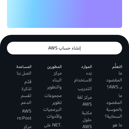
إنشاء حساب AWS
التعلُّم
الموارد
المطورين
المساعدة
ما
بدء
مركز
اتصل بنا
المقصود
الاستخدام
البناء
قدّم
بـ AWS؟
والتطوير
التدريب
تذكرة
ما
مجموعات
لقسم
مركز ثقة
المقصود
تطوير
الدعم
AWS
بالحوسبة
البرمجيات
AWS
مكتبة
السحابية؟
والأدوات
re:Post
حلول
ما هو
.NET على
AWS
مركز