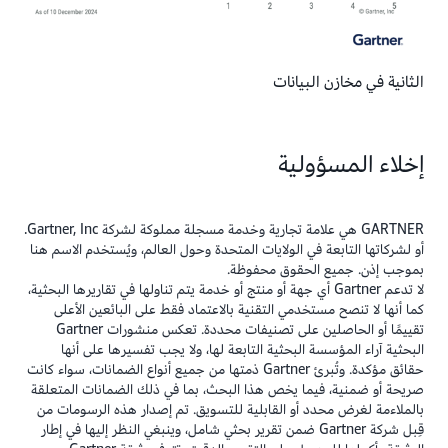
الثانية في مخازن البيانات
إخلاء المسؤولية
GARTNER هي علامة تجارية وخدمة مسجلة مملوكة لشركة Gartner, Inc.
أو لشركاتها التابعة في الولايات المتحدة وحول العالم، ويُستخدم الاسم هنا
بموجب إذن. جميع الحقوق محفوظة.
لا تدعم Gartner أي جهة أو منتج أو خدمة يتم تناولها في تقاريرها البحثية،
كما أنها لا تنصح مستخدمي التقنية بالاعتماد فقط على البائعين الأعلى
تقييمًا أو الحاصلين على تصنيفات محددة. تعكس منشورات Gartner
البحثية آراء المؤسسة البحثية التابعة لها، ولا يجب تفسيرها على أنها
حقائق مؤكدة. وتُبرئ Gartner ذمتها من جميع أنواع الضمانات، سواء كانت
صريحة أو ضمنية، فيما يخص هذا البحث، بما في ذلك الضمانات المتعلقة
بالملاءمة لغرض محدد أو القابلية للتسويق. تم إصدار هذه الرسومات من
قِبل شركة Gartner ضمن تقرير بحثي شامل، وينبغي النظر إليها في إطار