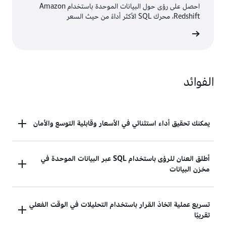
احصل على رؤى حول البيانات الموحدة باستخدام Amazon
Redshift، محرك SQL الأكثر أداءً من حيث السعر
ى المزيد
الفوائد
يمكنك تحقيق أداء استثنائي في الأسعار وقابلية التوسع والأمان
احصل على أداء سعر أفضل بما يصل إلى 3 أضعاف
أطلق العنان للرؤى باستخدام SQL عبر البيانات الموحدة في
وسرعة نقل أفضل بـ 7 أضعاف من مستودعات البيانات
مخزن البيانات
السحابية الأخرى أثناء توسيع نطاق أعباء عمل تحليل
البيانات في Redshift. يمكنك خفض التكاليف وتلبية
اتفاقيات مستوى الخدمة المهمة للأعمال من خلال عزل
استفد من قدرات Redshift التحليلية القوية لـ SQL عبر
تسريع عملية اتخاذ القرار باستخدام التحليلات في الوقت الفعلي
أعباء العمل باستخدام بنيات مستودعات البيانات
تقريبًا
جميع بياناتك الموحدة من خلال تكاملها السلس في
المتعددة القابلة للتوسُّع عبر مؤسستك. من خلال ميزات