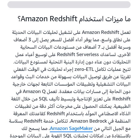
ما ميزات استخدام Amazon Redshift؟
تعمل Amazon Redshift على تشغيل تحليلات البيانات الحديثة
على نطاق واسع، مما يوفر أداء أفضل للسعر يصل إلى 3 أضعاف
وسرعة أفضل بـ 7 أضعاف من مستودعات البيانات السحابية
الأخرى. تساعدك Redshift Serverless على توسيع أعباء عمل
التحليلات دون عناء دون إدارة البنية التحتية لمستودع البيانات.
تتيح عمليات تكامل zero-ETL إجراء تحليلات في الوقت الفعلي
تقريبًا عن طريق توصيل البيانات بسهولة من خدمات البث وقواعد
البيانات التشغيلية وتطبيقات المؤسسات التابعة لجهات خارجية
دون الحاجة إلى مسارات بيانات معقدة. تعمل Amazon Q في
Redshift على تعزيز الإنتاجية وتبسيط تأليف SQL من خلال اللغة
الطبيعية. يمكنك الحصول على مخرجات أكثر دقة من تطبيقات
الذكاء الاصطناعي المولّد باستخدام Redshift كقاعدتك المعرفة
المنظمة في Amazon Bedrock. تتكامل خدمة Redshift بسلاسة
مع الجيل التالي من
Amazon SageMaker
، مما يسمح لك
بالاستفادة من إمكانات تحليلات SQL القوية على البيانات الموحدة