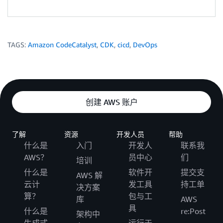
TAGS:
Amazon CodeCatalyst
,
CDK
,
cicd
,
DevOps
创建 AWS 账户
了解
资源
开发人员
帮助
什么是
入门
开发人
联系我
AWS？
员中心
们
培训
什么是
软件开
提交支
AWS 解
云计
发工具
持工单
决方案
算？
包与工
库
AWS
具
什么是
re:Post
架构中