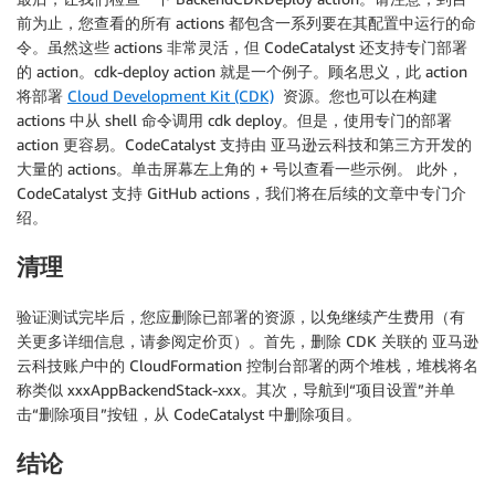
前为止，您查看的所有 actions 都包含一系列要在其配置中运行的命
令。虽然这些 actions 非常灵活，但 CodeCatalyst 还支持专门部署
的 action。cdk-deploy action 就是一个例子。顾名思义，此 action
将部署
Cloud Development Kit (CDK)
资源。您也可以在构建
actions 中从 shell 命令调用 cdk deploy。但是，使用专门的部署
action 更容易。CodeCatalyst 支持由 亚马逊云科技和第三方开发的
大量的 actions。单击屏幕左上角的 + 号以查看一些示例。 此外，
CodeCatalyst 支持 GitHub actions，我们将在后续的文章中专门介
绍。
清理
验证测试完毕后，您应删除已部署的资源，以免继续产生费用（有
关更多详细信息，请参阅定价页）。首先，删除 CDK 关联的 亚马逊
云科技账户中的 CloudFormation 控制台部署的两个堆栈，堆栈将名
称类似 xxxAppBackendStack-xxx。其次，导航到“项目设置”并单
击“删除项目”按钮，从 CodeCatalyst 中删除项目。
结论