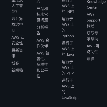
生成式
运行于
心
Knowledge
人工智
AWS 上
Center
产品和
能？
的 .NET
技术常
AWS
云计算
运行于
见问题
Support
概念中
AWS 上
概述
分析报
心
的
告
获取专
Python
AWS 云
家帮助
AWS 合
安全性
运行于
作伙伴
AWS 可
AWS 上
最新资
访问性
AWS 包
的 Java
讯
容性、
法律
运行于
博客
多样性
AWS 上
新闻稿
和公平
的 PHP
性
运行于
AWS 上
的
JavaScript