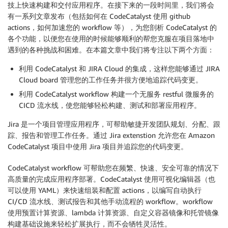
技上快速构建和交付应用程序。在接下来的一段时间里，我们将会
有一系列文章发布（包括如何在 CodeCatalyst 使用 github
actions，如何加速您的 workflow 等），为您剖析 CodeCatalyst 的
各个功能，以便您在使用的时候能够顺利的帮您克服在项目落地中
遇到的各种挑战和困难。在本篇文章中我们将专注以下两个方面：
利用 CodeCatalyst 和 JIRA Cloud 的集成，这样您能够通过 JIRA
Cloud board 管理您的工作任务并很方便地追踪代码变更。
利用 CodeCatalyst workflow 构建一个无服务 restful 微服务的
CICD 流水线，使您能够轻松构建、测试和部署应用程序。
Jira 是一个项目管理应用程序，可帮助敏捷开发团队规划、分配、跟
踪、报告和管理工作任务。通过 Jira extenstion 允许您在 Amazon
CodeCatalyst 项目中使用 Jira 项目并追踪您的代码变更。
CodeCatalyst workflow 可帮助您在频繁、快速、安全可靠的情况下
高质量的完成应用程序部署。CodeCatalyst 使用可视化编辑器（也
可以使用 YAML）来快速组装和配置 actions，以编写自动执行
CI/CD 流水线、测试报告和其他手动流程的 workflow。workflow
使用预置计算资源、lambda 计算资源、自定义容器镜像和托管镜像
构建基础设施来轻松扩展执行，而不会牺牲灵活性。