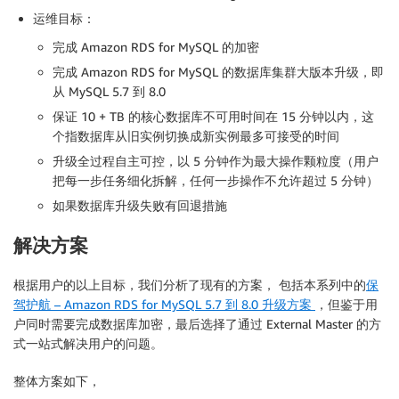
运维目标
：
完成 Amazon RDS for MySQL 的加密
完成 Amazon RDS for MySQL 的数据库集群大版本升级，即
从 MySQL 5.7 到 8.0
保证 10 + TB 的核心数据库不可用时间在 15 分钟以内，这
个指数据库从旧实例切换成新实例最多可接受的时间
升级全过程自主可控，以 5 分钟作为最大操作颗粒度（用户
把每一步任务细化拆解，任何一步操作不允许超过 5 分钟）
如果数据库升级失败有回退措施
解决方案
根据用户的以上目标，我们分析了现有的方案， 包括本系列中的
保
驾护航 – Amazon RDS for MySQL 5.7 到 8.0 升级方案
，但鉴于用
户同时需要完成数据库加密，最后选择了通过 External Master 的方
式一站式解决用户的问题。
整体方案如下，