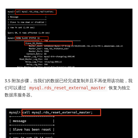
3.5 附加步骤，当我们的数据已经完成复制并且不再使用该功能，我
们可以通过
恢复为独立
mysql.rds_reset_external_master
数据库服务器。