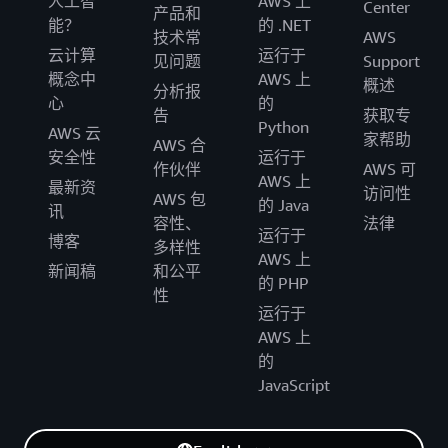
人工智
AWS 上
Center
产品和
能？
的 .NET
技术常
AWS
云计算
运行于
见问题
Support
概念中
AWS 上
概述
分析报
心
的
告
获取专
Python
AWS 云
家帮助
AWS 合
安全性
运行于
作伙伴
AWS 可
AWS 上
最新资
访问性
AWS 包
的 Java
讯
容性、
法律
运行于
博客
多样性
AWS 上
新闻稿
和公平
的 PHP
性
运行于
AWS 上
的
JavaScript