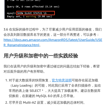
3.6 在实际的操作过程中，为了尽量减少用户应用层面的修改，我们
会涉及到新旧数据库名字的更改，这一部分不再赘述，可以参考：
https://docs.aws.amazon.com/AmazonRDS/latest/UserGuide/USE
R_RenameInstance.html
。
用户升级和加密中的一些实践经验
我们在该用户的升级和加密中通过碰过的问题总结如下经验，希望
对后面升级的用户有所帮助。
对于超大数据库的快照恢复，
官方特意说明
可能存在延迟加载
（Lazy Loading）的可能，对此我们采用了全表扫描操作，如在
常用的表上做 SELECT * ，大大提高了加载速率。建议在数据库
切换前，在新建的 MySQL 8.0 的库上尽早做。
尽早开启 Multi-AZ 设置，减少延迟加载的总体时间。