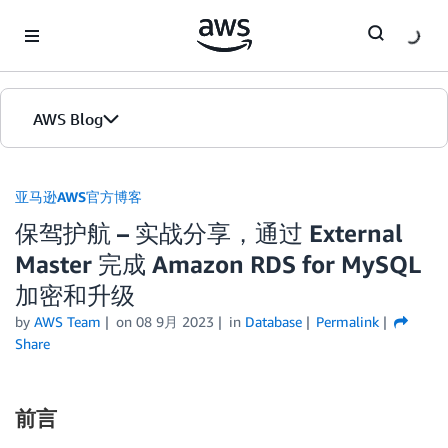
Skip to Main Content
AWS Blog
首页
亚马逊AWS官方博客
保驾护航 – 实战分享，通过 External
版本
Master 完成 Amazon RDS for MySQL
加密和升级
by
AWS Team
on
08 9月 2023
in
Database
Permalink
Share
前言