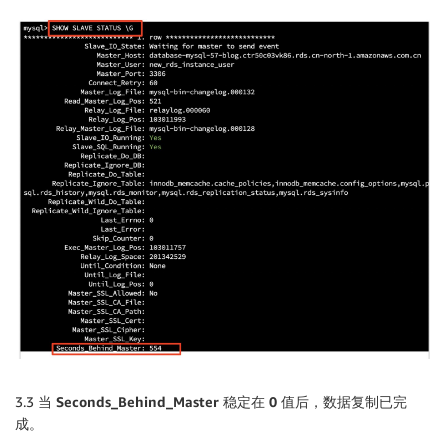
3.3 当
Seconds_Behind_Master
稳定在
0
值后，数据复制已完
成。