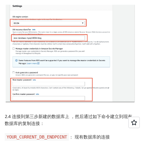
2.4 连接到第三步新建的数据库上 ，然后通过如下命令建立到现有
数据库的复制连接：
： 现有数据库的连接
YOUR_CURRENT_DB_ENDPOINT