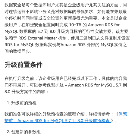
数据安全是每个数据库用户尤其是企业级用户尤其关注的方面，同
时连续运营不影响业务又是对数据库的最低要求。如何能在兼顾最
小停机时间同时完成安全设置的更新显得尤为重要。本文是以企业
级用户，在加强安全配置同时完成 10+TB 的 Amazon RDS for
MySQL 数据库的 5.7 到 8.0 升级为目标的可行性实战方案。该方案
依赖于 RDS External Master 机制，使用二进制日志文件复制来设置
RDS for MySQL 数据库实例与Amazon RDS 外部的 MySQL实例之
间的数据同步。
升级前置条件
在执行升级之前，该企业级用户已经完成以下工作，具体的内容我
们不再展开，可以参考保驾护航 – Amazon RDS for MySQL 5.7 到
8.0 升级方案中的内容：
升级前的预检
我们准备可以详细的升级预检查的流程介绍，详细请参考：《
保驾
护航 – Amazon RDS for MySQL 5.7 到 8.0 升级前预检查
》。
创建新的参数组