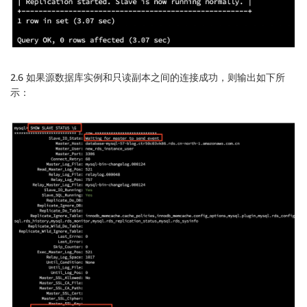
2.6 如果源数据库实例和只读副本之间的连接成功，则输出如下所
示：