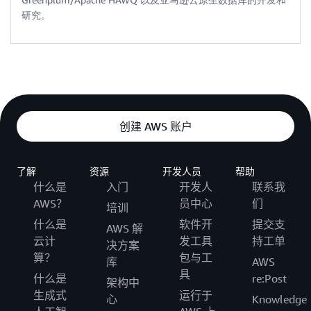
研究。
创建 AWS 账户
了解
资源
开发人员
帮助
什么是
入门
开发人
联系我
AWS？
员中心
们
培训
什么是
软件开
提交支
AWS 解
云计
发工具
持工单
决方案
算？
包与工
库
AWS
具
什么是
re:Post
架构中
生成式
运行于
心
Knowledge