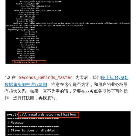
1.2 在
为零后，我们
停止从 MySQL
Seconds_Behinds_Master
数据库实例中进行复制
。注意在这个是否为零，和用户的业务场景
有很大关系，如果一直不为零的话，需要在业务低谷期停下写的操
作，进行打快照，再恢复写。