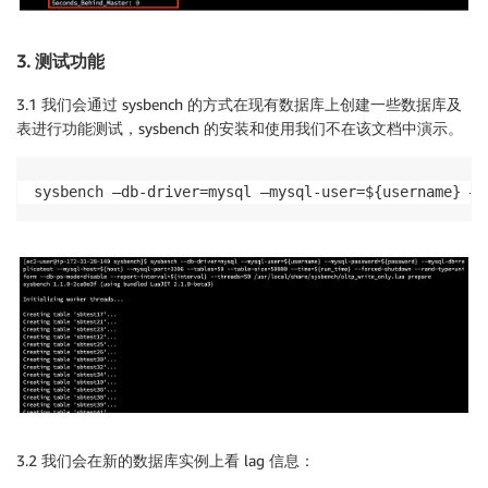
3. 测试功能
3.1 我们会通过 sysbench 的方式在现有数据库上创建一些数据库及
表进行功能测试，sysbench 的安装和使用我们不在该文档中演示。
sysbench —db-driver=mysql —mysql-user=${username} —m
3.2 我们会在新的数据库实例上看 lag 信息：