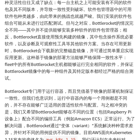
种灵活性往往又成了缺点：每一台主机之上可能安装有不同的软件
包及其不同版本，并导致一致性受到破坏。软件包管理器中的可用
软件包种类越多，由此带来的挑战也就越严峻。我们安装的软件包
组合可能从未进行过匹配测试。但与之对应，Bottlerocket的情况完
全不同——其中并不提供能够安装多种软件的软件包管理器；相
反，Bottlerocket直接使用预先构建的镜像，其中包含操作系统必要
软件，以及诊断及可观察性工具等其他软件方案。当存在可用更新
时，Bottlerocket会下载新的完整磁盘镜像，并可通过简单重启实现
应用更新。这种基于镜像的部署方法能够严格保障一致性水平：
fleet中的所有Bottlerocket主机都能够运行完全相同的软件，并保证
Bottlerocket镜像中的每一种组件及其特定版本都经过严格的组合测
试。
Bottlerocket专门用于运行容器，而且凭借基于映像的部署机制保证
一致性。但我们也意识到，运行中容器内的每一个用例都是不同
的，并不存在能够广泛适用的普适性软件与配置。与之相冲突的
是，我们又希望Bottlerocket能够在不同的位置（包括Raspberry Pi
设备上）配合不同的编排工具（例如Amazon ECS）正常运行。为了
解决问题，Bottlerocket通过“变体（variant）”系统解决种种需求差
异，并针对不同的用例提供不同的镜像。目前AWS面向Kubernetes
1.15发布的变体名为
。我们还计划在未来针对
aws-k8s-1.15