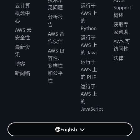
技术常
AWS
云计算
运行于
见问题
Support
概念中
AWS 上
概述
分析报
心
的
告
获取专
Python
AWS 云
家帮助
AWS 合
安全性
运行于
作伙伴
AWS 可
AWS 上
最新资
访问性
AWS 包
的 Java
讯
容性、
法律
运行于
博客
多样性
AWS 上
新闻稿
和公平
的 PHP
性
运行于
AWS 上
的
JavaScript
English