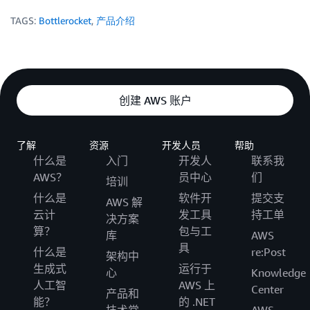
TAGS:
Bottlerocket
,
产品介绍
创建 AWS 账户
了解
资源
开发人员
帮助
什么是
入门
开发人
联系我
AWS？
员中心
们
培训
什么是
软件开
提交支
AWS 解
云计
发工具
持工单
决方案
算？
包与工
库
AWS
具
什么是
re:Post
架构中
生成式
运行于
心
Knowledge
人工智
AWS 上
Center
产品和
能？
的 .NET