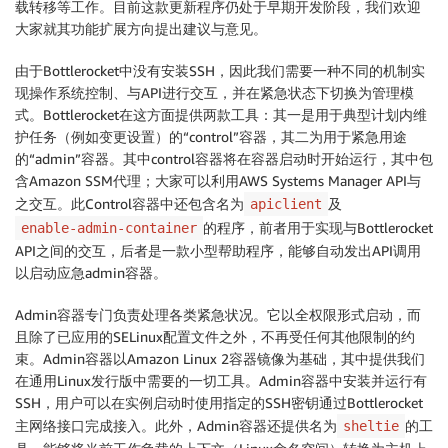
载转移等工作。目前这款更新程序仍处于早期开发阶段，我们欢迎
大家就其功能扩展方向提出建议与意见。
由于Bottlerocket中没有安装SSH，因此我们需要一种不同的机制实
现操作系统控制、与API进行交互，并在紧急状态下切换为管理模
式。Bottlerocket在这方面提供两款工具：其一是用于典型计划内维
护任务（例如变更设置）的“control”容器，其二为用于紧急用途
的“admin”容器。其中control容器将在容器启动时开始运行，其中包
含Amazon SSM代理；大家可以利用AWS Systems Manager API与
之交互。此Control容器中还包含名为
及
apiclient
的程序，前者用于实现与Bottlerocket
enable-admin-container
API之间的交互，后者是一款小型帮助程序，能够自动发出API调用
以启动应急admin容器。
Admin容器专门负责处理各类紧急状况。它以全权限形式启动，而
且除了已应用的SELinux配置文件之外，不再受任何其他限制的约
束。Admin容器以Amazon Linux 2容器镜像为基础，其中提供我们
在通用Linux发行版中需要的一切工具。Admin容器中安装并运行有
SSH，用户可以在实例启动时使用指定的SSH密钥通过Bottlerocket
主网络接口完成接入。此外，Admin容器还提供名为
的工
sheltie