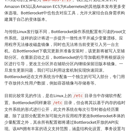
Amazon EKS以及Amazon ECS为Kubernetes的其他版本发布更多变
体选项。Bottlerocket中也包含对应工具，允许大家结合自身需求构
建属于自己的变体版本。
与传统Linux发行版不同，Bottlerocket操作系统配置有只读的root文
件系统。这样的设计将进一步提升一致性水平并减少变量漂移。应
用程序无法修改磁盘镜像，同时也无法将当前变更引入另一台主
机。在Bottlerocket下载完更新并准备安装时，该更新将被写入至辅
助分区。在重新启动之后，Bottlerocket的引导加载程序将根据该分
区进行引导，更改主分区并在辅助分区内继续保留旧版本镜像。一
旦发生更新问题，我们可以利用这套机制实现快速回滚。
Bottlerocket还在文件系统当中配备一个独立的可写入部分，专门用
于存放持久性用户数据，例如容器镜像与存储卷等。
目前比较常见的作法，是在Linux上的
目录当中存储软件配
/etc
置。Bottlerocket同样兼容
目录，但会将其以基于内存的临时
/etc
文件系统的形式进行公开，此文件系统在每次引导时都会经历重
建。除了这部分配置外加可能允许应用程序更改Bottlerocket本体的
少量配置之外，其余所有配置都将通过Bottlerocket开放的API实
现。该API拥有丰富的语义支持范围，涵盖结构化设置、事务设置与