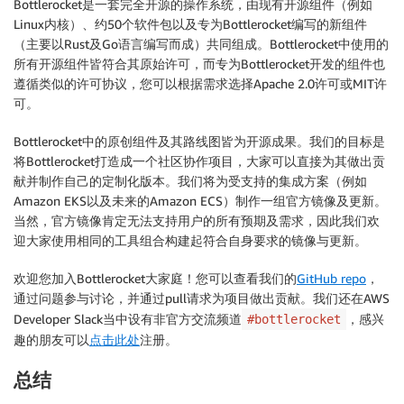
Bottlerocket是一套完全开源的操作系统，由现有开源组件（例如
Linux内核）、约50个软件包以及专为Bottlerocket编写的新组件
（主要以Rust及Go语言编写而成）共同组成。Bottlerocket中使用的
所有开源组件皆符合其原始许可，而专为Bottlerocket开发的组件也
遵循类似的许可协议，您可以根据需求选择Apache 2.0许可或MIT许
可。
Bottlerocket中的原创组件及其路线图皆为开源成果。我们的目标是
将Bottlerocket打造成一个社区协作项目，大家可以直接为其做出贡
献并制作自己的定制化版本。我们将为受支持的集成方案（例如
Amazon EKS以及未来的Amazon ECS）制作一组官方镜像及更新。
当然，官方镜像肯定无法支持用户的所有预期及需求，因此我们欢
迎大家使用相同的工具组合构建起符合自身要求的镜像与更新。
欢迎您加入Bottlerocket大家庭！您可以查看我们的
GitHub repo
，
通过问题参与讨论，并通过pull请求为项目做出贡献。我们还在AWS
Developer Slack当中设有非官方交流频道
，感兴
#bottlerocket
趣的朋友可以
点击此处
注册。
总结