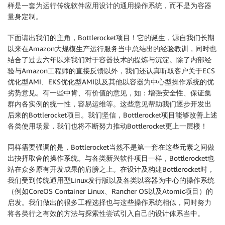
样是一套为运行传统软件应用设计的通用操作系统，而不是为容器
量身定制。
下面请出我们的主角，Bottlerocket项目！它的诞生，源自我们长期
以来在Amazon大规模生产运行服务当中总结出的经验教训，同时也
结合了过去六年以来我们对于容器技术的提炼与沉淀。除了内部经
验与Amazon工程师的直接反馈以外，我们还认真听取客户关于ECS
优化型AMI、EKS优化型AMI以及其他以容器为中心型操作系统的优
劣势意见。有一些中肯、有价值的意见，如：增强安全性、保证集
群内各实例的统一性，容易运维等。这些意见帮助我们逐步开发出
后来的Bottlerocket项目。我们坚信，Bottlerocket项目能够改善上述
各类使用场景，我们也将不断努力推动Bottlerocket更上一层楼！
同样需要强调的是，Bottlerocket当然不是第一套在这些元素之间做
出抉择取舍的操作系统。与各类新兴软件项目一样，Bottlerocket也
站在众多原有开发成果的肩膀之上。在设计及构建Bottlerocket时，
我们受到传统通用型Linux发行版以及各类以容器为中心的操作系统
（例如CoreOS Container Linux、Rancher OS以及Atomic项目）的
启发。我们做出的很多工程选择也与这些操作系统相似，同时努力
将各类行之有效的方法与探索性尝试引入自己的设计体系当中。