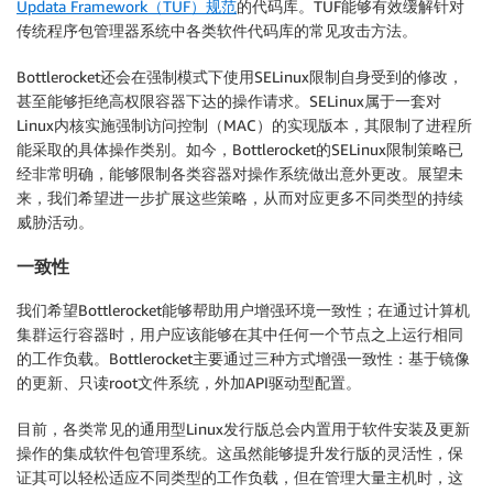
Updata Framework（TUF）规范
的代码库。TUF能够有效缓解针对
传统程序包管理器系统中各类软件代码库的常见攻击方法。
Bottlerocket还会在强制模式下使用SELinux限制自身受到的修改，
甚至能够拒绝高权限容器下达的操作请求。SELinux属于一套对
Linux内核实施强制访问控制（MAC）的实现版本，其限制了进程所
能采取的具体操作类别。如今，Bottlerocket的SELinux限制策略已
经非常明确，能够限制各类容器对操作系统做出意外更改。展望未
来，我们希望进一步扩展这些策略，从而对应更多不同类型的持续
威胁活动。
一致性
我们希望Bottlerocket能够帮助用户增强环境一致性；在通过计算机
集群运行容器时，用户应该能够在其中任何一个节点之上运行相同
的工作负载。Bottlerocket主要通过三种方式增强一致性：基于镜像
的更新、只读root文件系统，外加API驱动型配置。
目前，各类常见的通用型Linux发行版总会内置用于软件安装及更新
操作的集成软件包管理系统。这虽然能够提升发行版的灵活性，保
证其可以轻松适应不同类型的工作负载，但在管理大量主机时，这