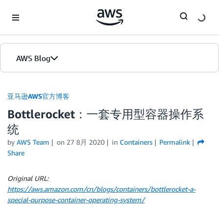
Skip to Main Content
AWS Blog
首页
亚马逊AWS官方博客
Bottlerocket：一套专用型容器操作系
版本
统
by
AWS Team
on
27 8月 2020
in
Containers
Permalink
Share
Original URL:
https://aws.amazon.com/cn/blogs/containers/bottlerocket-a-
special-purpose-container-operating-system/