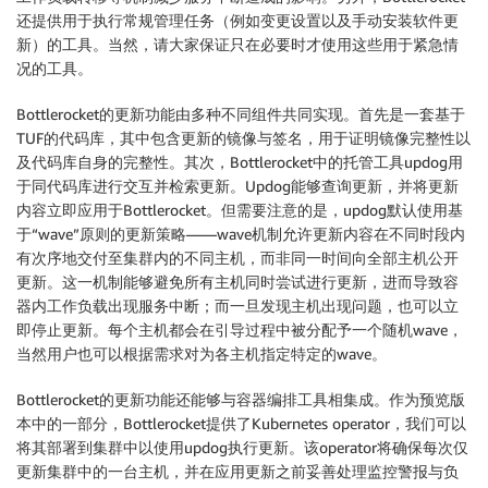
还提供用于执行常规管理任务（例如变更设置以及手动安装软件更
新）的工具。当然，请大家保证只在必要时才使用这些用于紧急情
况的工具。
Bottlerocket的更新功能由多种不同组件共同实现。首先是一套基于
TUF的代码库，其中包含更新的镜像与签名，用于证明镜像完整性以
及代码库自身的完整性。其次，Bottlerocket中的托管工具updog用
于同代码库进行交互并检索更新。Updog能够查询更新，并将更新
内容立即应用于Bottlerocket。但需要注意的是，updog默认使用基
于“wave”原则的更新策略——wave机制允许更新内容在不同时段内
有次序地交付至集群内的不同主机，而非同一时间向全部主机公开
更新。这一机制能够避免所有主机同时尝试进行更新，进而导致容
器内工作负载出现服务中断；而一旦发现主机出现问题，也可以立
即停止更新。每个主机都会在引导过程中被分配予一个随机wave，
当然用户也可以根据需求对为各主机指定特定的wave。
Bottlerocket的更新功能还能够与容器编排工具相集成。作为预览版
本中的一部分，Bottlerocket提供了Kubernetes operator，我们可以
将其部署到集群中以使用updog执行更新。该operator将确保每次仅
更新集群中的一台主机，并在应用更新之前妥善处理监控警报与负