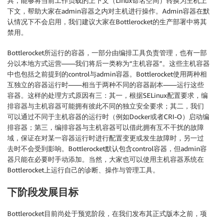
具，能够将当前工作负载的上下文（Linux命名空间）转换为主机上
下文，帮助大家在admin容器之内对主机进行操作。Admin容器在默
认情况下不会启用，我们建议大家在Bottlerocket的生产部署中将其
禁用。
Bottlerocket所运行的容器，一部分由编排工具负责管理，也有一部
分以本地方式运营——我们将后一类称为“主机容器”。这些主机容器
中也包括之前提到的control与admin容器。Bottlerocket使用两种相
互独立的容器运行时——相当于两种不同的容器副本——运行这些
容器。这样的处理方式原因有三：其一，根据SELinux配置要求，编
排容器与主机容器可能拥有彼此不同的独立安全要求；其二，我们
可以通过不同于主机容器的运行时（例如Docker或者CRI-O）启动编
排容器；第三，编排容器与主机容器可以借此拥有互不干扰的故障
域，保证在对某一容器运行时进行配置变更或发生故障时，另一过
去时不会受到影响。Bottlerocket默认包含control容器，但admin容
器只能在必要时手动添加。当然，大家也可以使用主机容器系统在
Bottlerocket上运行自己的诊断、操作与管理工具。
下阶段发展目标
Bottlerocket目前尚处于预览阶段，在我们发布其正式版本之前，项