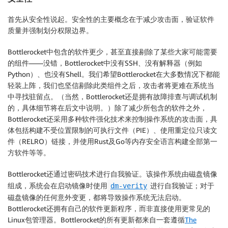
首先从安全性说起。安全性的主要概念在于减少攻击面，验证软件
质量并强制划分权限边界。
Bottlerocket中包含的软件更少，甚至直接剔除了某些大家可能需要
的组件——没错，Bottlerocket中没有SSH、没有解释器（例如
Python）、也没有Shell。我们希望Bottlerocket在大多数情况下都能
轻装上阵，我们也坚信剔除此类组件之后，攻击者将更难在系统当
中寻找驻留点。（当然，Bottlerocket还是拥有故障排查与调试机制
的，具体细节将在后文中说明。）除了减少所包含的软件之外，
Bottlerocket还采用多种软件强化技术来控制操作系统的攻击面，具
体包括构建不受位置限制的可执行文件（PIE）、使用重定位只读文
件（RELRO）链接，并使用Rust及Go等内存安全语言构建全部第一
方软件等等。
Bottlerocket还通过密码技术进行自我验证。该操作系统由磁盘镜像
组成，系统会在启动镜像时使用
进行自我验证；对于
dm-verity
磁盘镜像的任何意外变更，都将导致操作系统无法启动。
Bottlerocket还拥有自己的软件更新程序，而非直接使用更常见的
Linux包管理器。Bottlerocket的所有更新都来自一套遵循
The