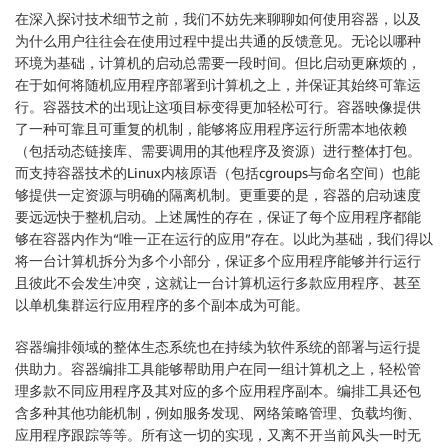
在深入探讨技术细节之前，我们不妨先来聊聊如何使用容器，以及
为什么用户往往会在使用过程中提出共通的反馈意见。无论以哪种
环境为基础，计算机的启动总需要一段时间。但比启动更麻烦的，
在于如何将随机应用程序部署到计算机之上，并保证其始终可靠运
行。容器技术的出现让这项目标变得更加轻松可行。容器映像提供
了一种可靠且可重复的机制，能够将应用程序运行所需本地依赖
（包括动态链接库、需要调用的其他程序及资源）进行整体打包。
而支持容器技术的Linux内核原语（包括cgroups与命名空间）也能
够提供一定资源与明确的隔离机制。更重要的是，容器的启动速度
要远远快于整机启动。上述属性的存在，保证了每个应用程序都能
够在容器内作为“唯一正在运行的应用”存在。以此为基础，我们得以
将一台计算机拆分为多个小部分，保证多个应用程序能够并行运行
且彼此不会发生冲突，这就让一台计算机运行多款应用程序、甚至
以单机集群运行应用程序的多个副本成为可能。
容器编排领域的整体生态系统也在持续为软件系统的部署与运行提
供助力。容器编排工具能够帮助用户在同一组计算机之上，轻松管
理多款不同应用程序及其对应的多个应用程序副本。编排工具还包
含多种其他功能机制，例如服务发现、网络策略管理、负载均衡、
应用程序跟踪等等。所有这一切的实现，又离不开当前风头一时无