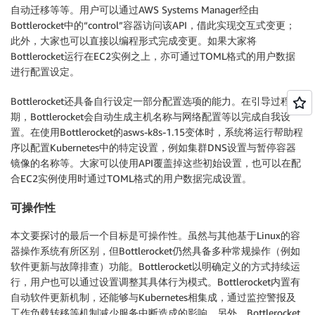
自动迁移等等。用户可以通过AWS Systems Manager经由
Bottlerocket中的“control”容器访问该API，借此实现交互式变更；
此外，大家也可以直接以编程形式完成变更。如果大家将
Bottlerocket运行在EC2实例之上，亦可通过TOML格式的用户数据
进行配置设定。
Bottlerocket还具备自行设定一部分配置选项的能力。在引导过程初
期，Bottlerocket会自动生成主机名称与网络配置等以完成自我设
置。在使用Bottlerocket的asws-k8s-1.15变体时，系统将运行帮助程
序以配置Kubernetes中的特定设置，例如集群DNS设置与暂停容器
镜像的名称等。大家可以使用API覆盖掉这些初始设置，也可以在配
合EC2实例使用时通过TOML格式的用户数据完成设置。
可操作性
本文要探讨的最后一个目标是可操作性。虽然与其他基于Linux的容
器操作系统有所区别，但Bottlerocket仍然具备多种常规操作（例如
软件更新与故障排查）功能。Bottlerocket以明确定义的方式持续运
行，用户也可以通过设置调整其具体行为模式。Bottlerocket内置有
自动软件更新机制，还能够与Kubernetes相集成，通过监控警报及
工作负载转移等机制减少服务中断造成的影响。另外，Bottlerocket