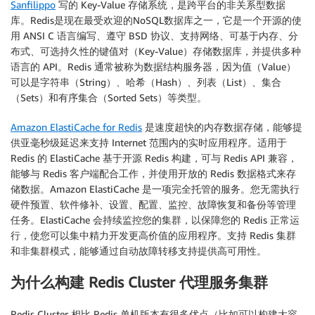
Sanfilippo
写的 Key-Value 存储系统，是跨平台的非关系型数据
库。Redis是现在最受欢迎的NoSQL数据库之一，它是一个开源的使
用 ANSI C 语言编写、遵守 BSD 协议、支持网络、可基于内存、分
布式、可选持久性的键值对（Key-Value）存储数据库，并提供多种
语言的 API。Redis 通常被称为数据结构服务器，因为值（Value）
可以是字符串（String）、哈希（Hash）、列表（List）、集合
（Sets）和有序集合（Sorted Sets）等类型。
Amazon ElastiCache for Redis
是速度超快的内存数据存储，能够提
供亚毫秒级延迟来支持 Internet 范围内的实时应用程序。适用于
Redis 的 ElastiCache 基于开源 Redis 构建，可与 Redis API 兼容，
能够与 Redis 客户端配合工作，并使用开放的 Redis 数据格式来存
储数据。Amazon ElastiCache 是一项完全托管的服务。您无需执行
硬件预置、软件修补、设置、配置、监控、故障恢复和备份等管理
任务。ElastiCache 会持续监控您的集群，以保障您的 Redis 正常运
行，使您可以集中精力开发更高价值的应用程序。支持 Redis 集群
和非集群模式，能够通过自动故障转移支持提供高可用性。
为什么构建 Redis Cluster 代理服务集群
Redis Cluster 相比 Redis 单机版本有很多优点（比如可以构建大容