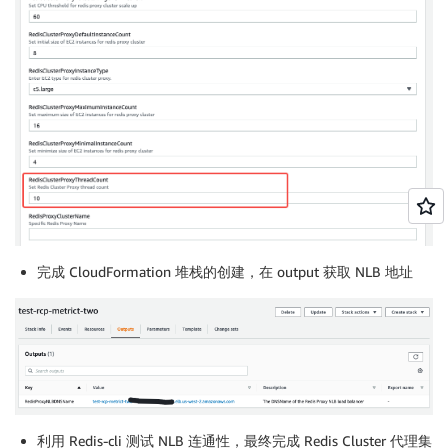
      HealthCheckIntervalSeconds: 10

      VpcId: !Ref RedisProxyVPC

      Protocol: TCP

      Port: 6379

  RedisProxyNLB:

    Type: 'AWS::ElasticLoadBalancingV2::LoadBalancer'
    Properties:

      Name: !Ref RedisProxyClusterName

      Type: network

      Scheme: internal

      Subnets: !Split [',', !Join [',', !Ref RedisPr
完成 CloudFormation 堆栈的创建，在 output 获取 NLB 地址
  RedisProxyELBListener:

    Type: 'AWS::ElasticLoadBalancingV2::Listener'

    DependsOn:

      - RedisProxyNLB

      - RedisProxyTargetGroup

    Properties:

      DefaultActions:

        - Type: forward

利用 Redis-cli 测试 NLB 连通性，最终完成 Redis Cluster 代理集