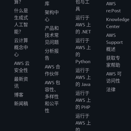
算？
包与工
库
AWS
具
什么是
re:Post
架构中
生成式
运行于
心
Knowledge
人工智
AWS 上
Center
产品和
能？
的 .NET
技术常
AWS
云计算
运行于
见问题
Support
概念中
AWS 上
概述
分析报
心
的
告
获取专
Python
AWS 云
家帮助
AWS 合
安全性
运行于
作伙伴
AWS 可
AWS 上
最新资
访问性
AWS 包
的 Java
讯
容性、
法律
运行于
博客
多样性
AWS 上
新闻稿
和公平
的 PHP
性
运行于
AWS 上
的