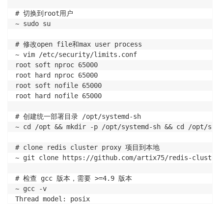
# 切换到root用户

~ sudo su 

# 修改open file和max user process

~ vim /etc/security/limits.conf

root soft nproc 65000

root hard nproc 65000

root soft nofile 65000

root hard nofile 65000

# 创建统一部署目录 /opt/systemd-sh

~ cd /opt && mkdir -p /opt/systemd-sh && cd /opt/syst
# clone redis cluster proxy 项目到本地

~ git clone https://github.com/artix75/redis-cluster-
# 检查 gcc 版本，需要 >=4.9 版本

~ gcc -v

Thread model: posix

gcc version 7.5.0 (Ubuntu 7.5.0-3ubuntu1~18.04)
