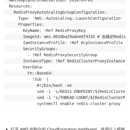
AWSTemplateFormatVersion: 2010-09-09

# 修改配置文件权限

Resources:

~ chown cwagent:cwagent amazon-cloudwatch-agent.d/am
  RedisProxyAutoScalingGroupConfiguration:

~ rm amazon-cloudwatch-agent.d/default

    Type: 'AWS::AutoScaling::LaunchConfiguration'

    Properties:

# 重启服务，确认新配置生效

      KeyName: !Ref RedisProxyKey

sudo systemctl restart amazon-cloudwatch-agent

      ImageId: ami-003dba29adee0f4335 # 创建的Redis 
sudo systemctl status amazon-cloudwatch-agent
      IamInstanceProfile: !Ref RcpInstanceProfile

      SecurityGroups:

        - !Ref RedisProxySecurityGroup

      InstanceType: !Ref RedisClusterProxyInstanceTyp
      UserData:

        Fn::Base64: 

          !Sub  |

            #!/bin/bash -xe

            sed -i 's/REDIS-ENDPOINT/${RedisClusterC
            sed -i 's/THREAD-COUNT/${RedisClusterPro
            systemctl enable redis-cluster-proxy

            systemctl start redis-cluster-proxy

            systemctl enable amazon-cloudwatch-agent

            systemctl start amazon-cloudwatch-agent

打开 AWS 控制台的 CloudFormation dashboard，使用以上模板