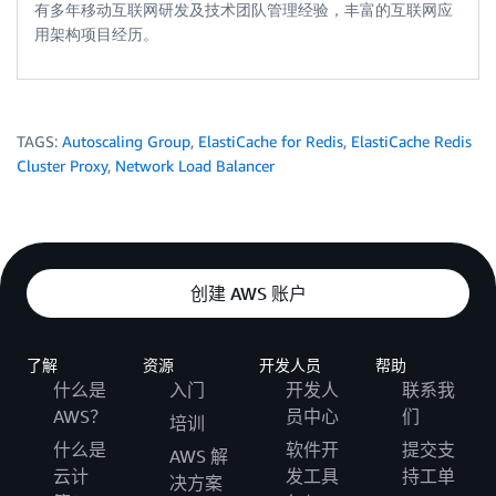
有多年移动互联网研发及技术团队管理经验，丰富的互联网应
用架构项目经历。
TAGS:
Autoscaling Group
,
ElastiCache for Redis
,
ElastiCache Redis
Cluster Proxy
,
Network Load Balancer
创建 AWS 账户
了解
资源
开发人员
帮助
什么是
入门
开发人
联系我
AWS？
员中心
们
培训
什么是
软件开
提交支
AWS 解
云计
发工具
持工单
决方案