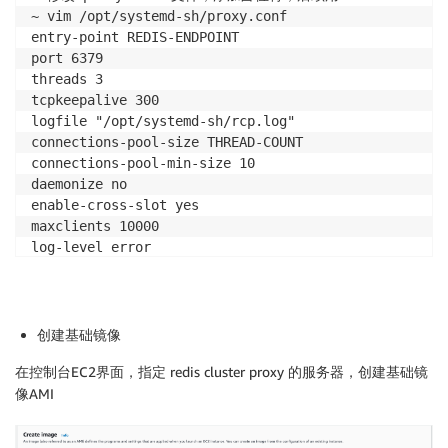
~ vim /opt/systemd-sh/proxy.conf

                    ["AutoScalingGroupName", "Instan
entry-point REDIS-ENDPOINT

                    ["InstanceId"],

port 6379

                    ["InstanceType"],

threads 3

                    ["InstanceId","InstanceType"]

tcpkeepalive 300

            ],

logfile "/opt/systemd-sh/rcp.log"

        "metrics_collected": {

connections-pool-size THREAD-COUNT

            "cpu": {

connections-pool-min-size 10

                "measurement": [

daemonize no

                    "cpu_usage_idle",

enable-cross-slot yes

                    "cpu_usage_iowait",

maxclients 10000

                    "cpu_usage_user",

log-level error
                    "cpu_usage_system"

                ],

                "metrics_collection_interval": 30,

                "resources": [

                    "*"

创建基础镜像
                ],

在控制台EC2界面，指定 redis cluster proxy 的服务器，创建基础镜
                "totalcpu": true

像AMI
            },

            "mem": {

                "measurement": [
