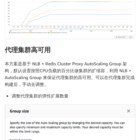
    Type: Number

    Description: Set maximum size of EC2 instances f
    Default: 16

  RedisClusterProxyInstanceType:

    Type: String

    Default: c5.large

    AllowedValues:

      - c5.2xlarge

代理集群高可用
      - c5.xlarge

      - c5.large

本方案是基于 NLB + Redis Cluster Proxy AutoScaling Group 架
    Description: Enter EC2 type for redis cluster pro
构，默认设置按照CPU负载的百分比做集群的扩缩容，利用 NLB +
  RedisProxyClusterName:

AutoScaling Group 来保证代理集群的高可用。可以在代理集群完成
    Type: String

构建后，手动去调整。
    Description: Specific Redis Proxy Name

  RedisClusterConfigurationEndPoint:

调整代理集群的弹性扩展数量
    Type: String

    Description: Specific corresponding Redis Cluste
  RedisProxyVPC:

    Type: 'AWS::EC2::VPC::Id'

    Description: Choose one valid VPC for Redis Proxy
  RedisProxySubnets:
