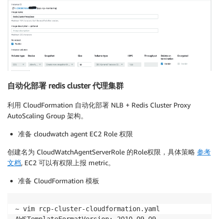
                    "mem_used_percent",

                    "mem_used",

                    "mem_cached",

                    "mem_total"

                ],

                "metrics_collection_interval": 5,

                "resources": [

                    "*"

自动化部署 redis cluster 代理集群
                ]

            },

利用 CloudFormation 自动化部署 NLB + Redis Cluster Proxy
            "netstat": {

AutoScaling Group 架构。
                "measurement": [

                    "tcp_established",

准备 cloudwatch agent EC2 Role 权限
                    "tcp_time_wait"

                ],

创建名为 CloudWatchAgentServerRole 的Role权限，具体策略
参考
                "metrics_collection_interval": 30

文档
, EC2 可以有权限上报 metric。
            }

        }

准备 CloudFormation 模板
    }

}

~ vim rcp-cluster-cloudformation.yaml
