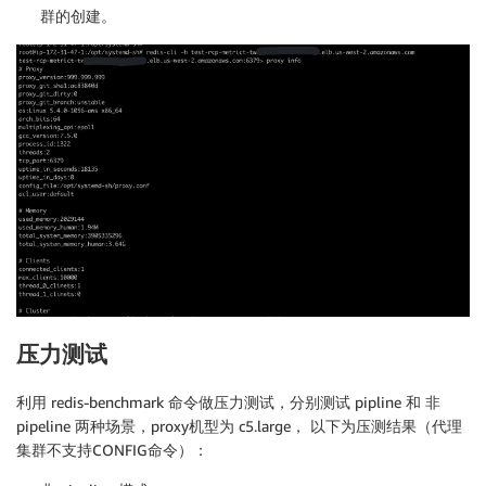
          TargetGroupArn: !Ref RedisProxyTargetGroup

群的创建。
      Port: 6379

      Protocol: TCP

      LoadBalancerArn: !Ref RedisProxyNLB

  RedisProxyAutoScalingGroup:

    Type: 'AWS::AutoScaling::AutoScalingGroup'

    DependsOn:

      - RedisProxyAutoScalingGroupConfiguration

      - RedisProxyTargetGroup

    Properties:

      TargetGroupARNs:

        - !Ref RedisProxyTargetGroup

      VPCZoneIdentifier: !Split [',', !Join [',', !R
      DesiredCapacity: !Ref RedisClusterProxyDefault
      HealthCheckGracePeriod: 100

压力测试
      LaunchConfigurationName: !Ref RedisProxyAutoSc
      MinSize: !Ref RedisClusterProxyMinimalInstanceC
利用 redis-benchmark 命令做压力测试，分别测试 pipline 和 非
      MaxSize: !Ref RedisClusterProxyMaximumInstanceC
pipeline 两种场景，proxy机型为 c5.large， 以下为压测结果（代理
      Tags:

集群不支持CONFIG命令）：
        - Key: Name

          Value: !Ref RedisProxyClusterName
