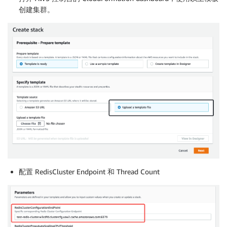
  RcpInstanceProfile:

创建集群。
    Type: AWS::IAM::InstanceProfile

    Properties:

      Path: "/"

      Roles: 

        - CloudWatchAgentServerRole # EC2 Role 权限名
  RedisProxyAutoScalingPolicyCPUUtilization:

    Type: AWS::AutoScaling::ScalingPolicy

    Properties:

      AutoScalingGroupName: !Ref RedisProxyAutoScalin
      PolicyType: TargetTrackingScaling

      TargetTrackingConfiguration:

        PredefinedMetricSpecification:

          PredefinedMetricType: ASGAverageCPUUtilizat
        TargetValue: !Ref RedisClusterProxyAutoScall
配置 RedisCluster Endpoint 和 Thread Count
  RedisProxyTargetGroup:

    Type: 'AWS::ElasticLoadBalancingV2::TargetGroup'

    Properties:

      HealthCheckEnabled: true
