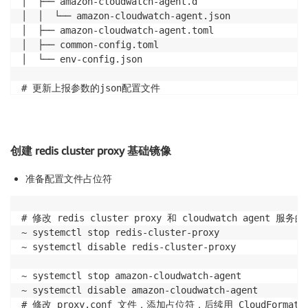
│  ├── amazon-cloudwatch-agent.d

│  │  └── amazon-cloudwatch-agent.json

│  ├── amazon-cloudwatch-agent.toml

│  ├── common-config.toml

│  └── env-config.json

# 更新上报参数的json配置文件

~ vim amazon-cloudwatch-agent.d/amazon-cloudwatch-ag
{

    "agent": {

        "metrics_collection_interval": 30,

创建 redis cluster proxy 基础镜像
        "run_as_user": "cwagent"

    },

准备配置文件占位符
    "metrics": {

        "append_dimensions": {

# 修改 redis cluster proxy 和 cloudwatch agent 服务的 
            "AutoScalingGroupName": "${aws:AutoScali
~ systemctl stop redis-cluster-proxy

            "ImageId": "${aws:ImageId}",

~ systemctl disable redis-cluster-proxy

            "InstanceId": "${aws:InstanceId}",

            "InstanceType": "${aws:InstanceType}"

~ systemctl stop amazon-cloudwatch-agent

        },

~ systemctl disable amazon-cloudwatch-agent

        "aggregation_dimensions" : [

# 修改 proxy.conf 文件，添加占位符，后续用 CloudFormat
                    ["AutoScalingGroupName"],
