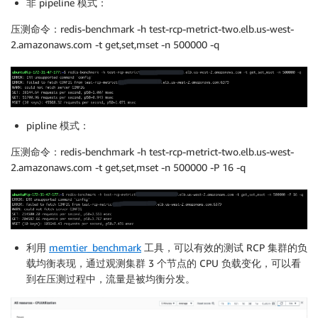
非 pipeline 模式：
          PropagateAtLaunch: true

压测命令：redis-benchmark -h test-rcp-metrict-two.elb.us-west-
Parameters:

2.amazonaws.com -t get,set,mset -n 500000 -q
  RedisClusterProxyThreadCount:

    Type: Number

    Description: Set Redis Cluster Proxy thread count
    Default: 10

pipline 模式：
  RedisClusterProxyAutoScallingCPUThreshold:

    Type: Number

压测命令：redis-benchmark -h test-rcp-metrict-two.elb.us-west-
    Description: Set CPU threshold for redis proxy c
2.amazonaws.com -t get,set,mset -n 500000 -P 16 -q
    Default: 60

  RedisClusterProxyDefaultInstanceCount:

    Type: Number

    Description: Set initial size of EC2 instances f
    Default: 8

利用
memtier_benchmark
工具，可以有效的测试 RCP 集群的负
  RedisClusterProxyMinimalInstanceCount:

载均衡表现，通过观测集群 3 个节点的 CPU 负载变化，可以看
    Type: Number

    Description: Set minimize size of EC2 instances 
到在压测过程中，流量是被均衡分发。
    Default: 4

  RedisClusterProxyMaximumInstanceCount:
