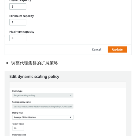
    Type: 'List<AWS::EC2::Subnet::Id>'

    Description: Choose one or more valid subnet for
  RedisProxyKey:

    Type: 'AWS::EC2::KeyPair::KeyName'

    Description: Select the key pair for those EC2 in
  RedisProxySecurityGroup:

    Type: 'AWS::EC2::SecurityGroup::Id'

    Description: Choose Security Group for this clou
Outputs:

调整代理集群的扩展策略
  RedisProxyNLBDNSName:

    Description: The DNSName of the Redis Proxy NLB 
    Value: !GetAtt RedisProxyNLB.DNSName