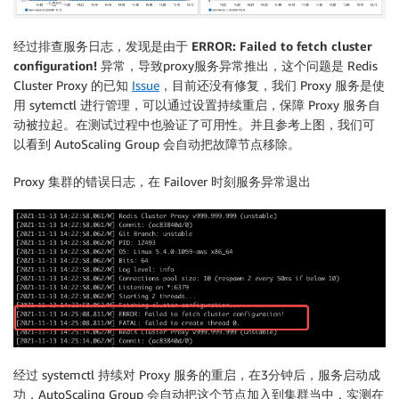
经过排查服务日志，发现是由于
ERROR: Failed to fetch cluster
configuration!
异常，导致proxy服务异常推出，这个问题是 Redis
Cluster Proxy 的已知
Issue
，目前还没有修复，我们 Proxy 服务是使
用 sytemctl 进行管理，可以通过设置持续重启，保障 Proxy 服务自
动被拉起。在测试过程中也验证了可用性。并且参考上图，我们可
以看到 AutoScaling Group 会自动把故障节点移除。
Proxy 集群的错误日志，在 Failover 时刻服务异常退出
经过 systemctl 持续对 Proxy 服务的重启，在3分钟后，服务启动成
功，AutoScaling Group 会自动把这个节点加入到集群当中，实测在