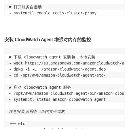
uptime_in_seconds:23279

# 打开服务自启动

uptime_in_days:0

~ systemctl enable redis-cluster-proxy

config_file:/opt/systemd-sh/proxy.conf

~ systemctl start redis-cluster-proxy
acl_user:default

# Memory

安装 CloudWatch Agent 增强对内存的监控
used_memory:2032008

used_memory_human:1.94M

total_system_memory:3905331200

# 下载 cloudwatch agent 安装包，本地安装

total_system_memory_human:3.64G

~ wget https://s3.amazonaws.com/amazoncloudwatch-age
~ dpkg -i -E ./amazon-cloudwatch-agent.deb

# Clients

~ cd /opt/aws/amazon-cloudwatch-agent/etc/

connected_clients:1

max_clients:10000

# 启动 cloudwatch agent 服务

thread_0_clinets:1

~ /opt/aws/amazon-cloudwatch-agent/bin/amazon-cloudw
thread_1_clinets:0

~ systemctl status amazon-cloudwatch-agent

# Cluster

注意安装后系统目录的文件结构

address:test-redis-cluster.w3cdfd.clustercfg.usw2.ca
entry_node:test-redis-cluster.w3cdfd.clustercfg.usw2
├── etc
