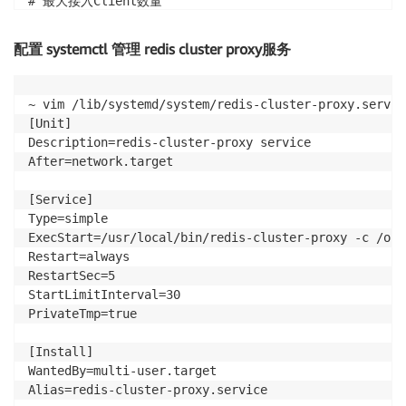
# 最大接入Client数量

maxclients 10000

# 日志输出级别 - debug、info、error

配置 systemctl 管理 redis cluster proxy服务
log-level error

# 测试 redis proxy 正常工作

~ vim /lib/systemd/system/redis-cluster-proxy.service
~ /usr/local/bin/redis-cluster-proxy -c /opt/systemd
[Unit]

Description=redis-cluster-proxy service

~ redis-cli -h localhost

After=network.target

localhost:6379> proxy info

# Proxy

[Service]

proxy_version:999.999.999

Type=simple

proxy_git_sha1:ac83840d

ExecStart=/usr/local/bin/redis-cluster-proxy -c /opt
proxy_git_dirty:0

Restart=always

proxy_git_branch:unstable

RestartSec=5

os:Linux 5.4.0-1058-aws x86_64

StartLimitInterval=30

arch_bits:64

PrivateTmp=true

multiplexing_api:epoll

gcc_version:7.5.0

[Install]

process_id:855

WantedBy=multi-user.target

threads:2

Alias=redis-cluster-proxy.service

tcp_port:6379
