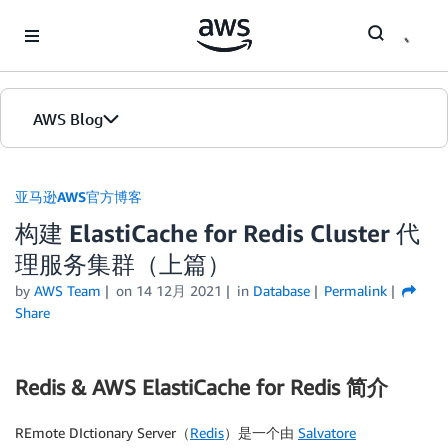
Skip to Main Content
AWS Blog
首页
亚马逊AWS官方博客
构建 ElastiCache for Redis Cluster 代
版本
理服务集群（上篇）
by
AWS Team
on
14 12月 2021
in
Database
Permalink
Share
Redis & AWS ElastiCache for Redis 简介
REmote DIctionary Server（
Redis
）是一个由
Salvatore