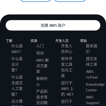
创建 AWS 账户
了解
资源
开发人员
帮助
什么是
入门
开发人
联系我
AWS？
员中心
们
培训
什么是
软件开
提交支
AWS 解
云计
发工具
持工单
决方案
算？
包与工
库
AWS
具
什么是
re:Post
架构中
生成式
运行于
心
Knowledge
人工智
AWS 上
Center
产品和
能？
的 .NET
技术常
AWS
云计算
运行于
见问题
Support