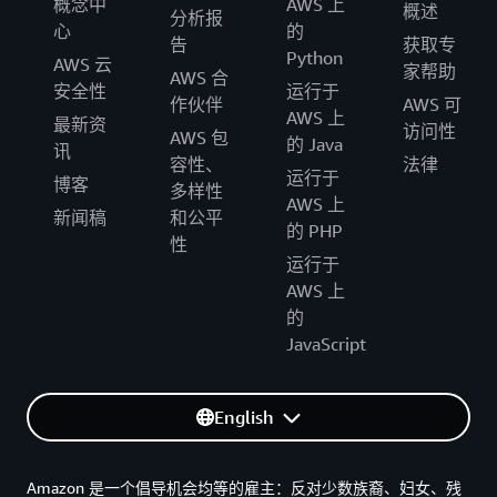
概念中
AWS 上
概述
分析报
心
的
告
获取专
Python
AWS 云
家帮助
AWS 合
安全性
运行于
作伙伴
AWS 可
AWS 上
最新资
访问性
AWS 包
的 Java
讯
容性、
法律
运行于
博客
多样性
AWS 上
新闻稿
和公平
的 PHP
性
运行于
AWS 上
的
JavaScript
English
Amazon 是一个倡导机会均等的雇主：反对少数族裔、妇女、残