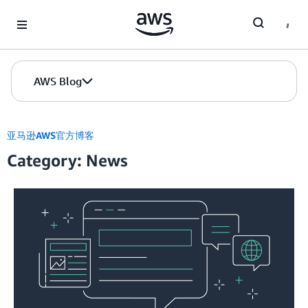
Skip to Main Content
AWS Blog
亚马逊AWS官方博客
Category: News