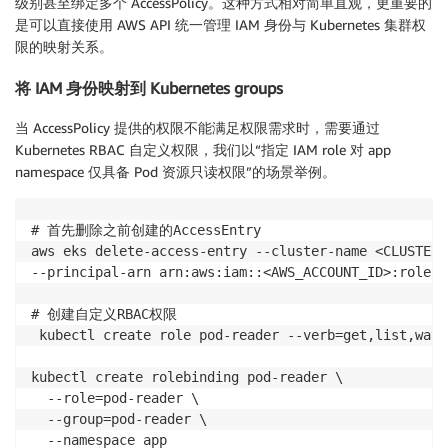
级别甚至绑定多个 AccessPolicy。这种方式相对简单直观，更重要的
$ kubectl auth can-i get svc -n app

是可以直接使用 AWS API 统一管理 IAM 身份与 Kubernetes 集群权
yes

限的映射关系。
将 IAM 身份映射到 Kubernetes groups
当 AccessPolicy 提供的权限不能满足权限需求时，需要通过
Kubernetes RBAC 自定义权限，我们以“指定 IAM role 对 app
namespace 仅具备 Pod 资源只读权限”的场景举例。
# 首先删除之前创建的AccessEntry

aws eks delete-access-entry --cluster-name <CLUSTER_N
--principal-arn arn:aws:iam::<AWS_ACCOUNT_ID>:role/r
# 创建自定义RBAC权限

 kubectl create role pod-reader --verb=get,list,watc
kubectl create rolebinding pod-reader \

  --role=pod-reader \

  --group=pod-reader \

  --namespace app
