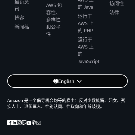
最新资
访问性
AWS 包
的 Java
讯
容性、
法律
运行于
博客
多样性
AWS 上
新闻稿
和公平
的 PHP
性
运行于
AWS 上
的
JavaScript
English
Amazon 是一个倡导机会均等的雇主：反对少数族裔、妇女、残
疾人士、退伍军人、性别认同、性取向和年龄歧视。