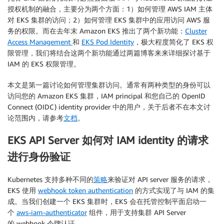
授权机制的融合，主要分为两个方面：1）如何管理 AWS IAM 主体
对 EKS 集群的访问；2）如何管理 EKS 集群中的应用访问 AWS 服
务的权限。而在去年末 Amazon EKS 推出了两个新功能：
Cluster
Access Management
和
EKS Pod Identity
，极大程度简化了 EKS 权
限管理，我们将结合这两个新功能通过两篇博客来来详细探讨基于
IAM 的 EKS 权限管理。
本文是第一篇讨论如何管理集群访问。通常有两种类型的身份可以
访问您的 Amazon EKS 集群，IAM principal 和您自己的 OpenID
Connect (OIDC) identity provider 中的用户，关于后者不在本文讨
论范围内，请参考
文档
。
EKS API Server 如何对 IAM identity 的请求
进行身份验证
Kubernetes 支持多种不同的
策略
来验证对 API server 服务的请求，
EKS 使用
webhook token authentication
的方式实现了与 IAM 的集
成。当我们创建一个 EKS 集群时，EKS 会在托管控制平面启动一
个
aws-iam-authenticator
组件，用于支持集群 API Server
的 webhook 令牌认证。