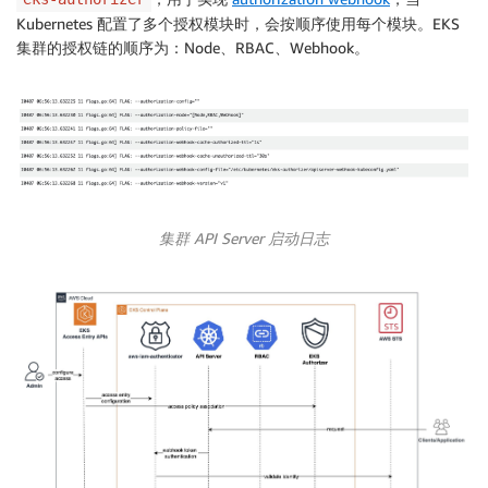
}

Kubernetes 配置了多个授权模块时，会按顺序使用每个模块。EKS
集群的授权链的顺序为：Node、RBAC、Webhook。
# 查看当前IAM role关联的AccessPolicy

aws eks list-associated-access-policies --cluster-na
--principal-arn arn:aws:iam::<AWS_ACCOUNT_ID>:role/r
{

    "associatedAccessPolicies": [],

    "clusterName": "<CLUSTER_NAME>",

    "principalArn": "arn:aws:iam::<AWS_ACCOUNT_ID>:r
}

集群
API Server 启动日志
# 可以看到此时未关联任何AccessPolicy

# 切换到read-only-role进行验证

$ kubectl auth can-i get pods -n app

yes

$ kubectl auth can-i get svc -n app

no

$ kubectl auth can-i get svc -n default
