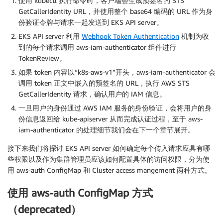
使用 kubectl 执行命令时，客户端会生成预签名的 STS
GetCallerIdentity URL，并使用整个 base64 编码的 URL 作为身
份验证令牌与请求一起发送到 EKS API server。
EKS API server 利用
Webhook Token Authentication
机制为收
到的每个请求调用 aws-iam-authenticator 组件进行
TokenReview。
如果 token 内容以“k8s-aws-v1”开头，aws-iam-authenticator 会
调用 token 正文中嵌入的预签名的 URL，执行 AWS STS
GetCallerIdentity 请求，确认用户的 IAM 信息。
一旦用户的身份通过 AWS IAM 服务的身份验证，会将用户的身
份信息返回给 kube-apiserver 从而完成认证过程，至于 aws-
iam-authenticator 的处理细节我们会在下一个章节展开。
接下来我们将探讨 EKS API server 如何确定每个传入请求应具有哪
些权限以及作为集群管理员应该如何配置具体的访问权限，分为使
用 aws-auth ConfigMap 和 Cluster access mangement 两种方式。
使用 aws-auth ConfigMap 方式
（deprecated）