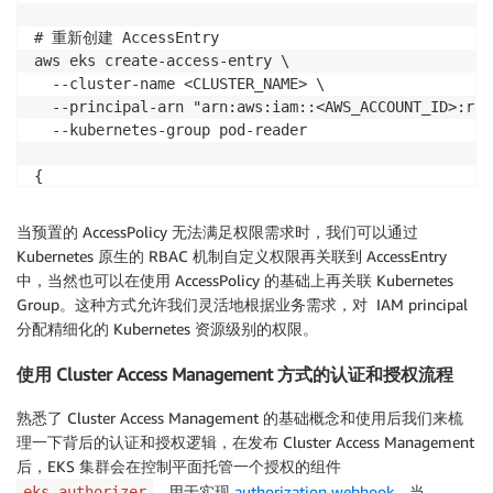
# 重新创建 AccessEntry

aws eks create-access-entry \

  --cluster-name <CLUSTER_NAME> \

  --principal-arn "arn:aws:iam::<AWS_ACCOUNT_ID>:rol
  --kubernetes-group pod-reader

{

    "accessEntry": {

        "clusterName": "<CLUSTER_NAME>",

当预置的 AccessPolicy 无法满足权限需求时，我们可以通过
        "principalArn": "arn:aws:iam::<AWS_ACCOUNT_I
Kubernetes 原生的 RBAC 机制自定义权限再关联到 AccessEntry
        "kubernetesGroups": [

中，当然也可以在使用 AccessPolicy 的基础上再关联 Kubernetes
            "pod-reader"

Group。这种方式允许我们灵活地根据业务需求，对 IAM principal
        ],

分配精细化的 Kubernetes 资源级别的权限。
        "accessEntryArn": "arn:aws:eks:<REGION>:<AWS
        "createdAt": "2024-04-07T19:06:01.935000+08:0
使用 Cluster Access Management 方式的认证和授权流程
        "modifiedAt": "2024-04-07T19:06:01.935000+08:
        "tags": {},

熟悉了 Cluster Access Management 的基础概念和使用后我们来梳
        "username": "arn:aws:sts::<AWS_ACCOUNT_ID>:a
理一下背后的认证和授权逻辑，在发布 Cluster Access Management
        "type": "STANDARD"

后，EKS 集群会在控制平面托管一个授权的组件
    }

，用于实现
authorization webhook
，当
eks-authorizer