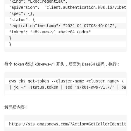
"kind": "ExecCredential",

"apiVersion":  "client.authentication.k8s.io/v1beta1"
"spec": {},

"status": {

"expirationTimestamp": "2024-04-07T08:40:04Z",

"token": "k8s-aws-v1.<base64 code>"

}

}
每个 token 都以 k8s-aws-v1 开头，后面为 Base64 编码，执行：
aws eks get-token --cluster-name <cluster_name> \

| jq -r .status.token | sed 's/k8s-aws-v1.//' | base
解码后内容：
https://sts.amazonaws.com/?Action=GetCallerIdentity&