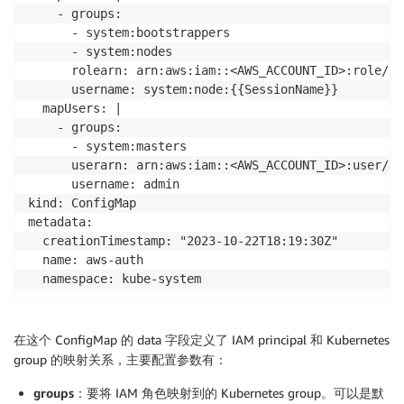
    - groups:

      - system:bootstrappers

      - system:nodes

      rolearn: arn:aws:iam::<AWS_ACCOUNT_ID>:role/ku
      username: system:node:{{SessionName}}

  mapUsers: | 

    - groups:

      - system:masters

      userarn: arn:aws:iam::<AWS_ACCOUNT_ID>:user/a-u
      username: admin     

kind: ConfigMap

metadata:

  creationTimestamp: "2023-10-22T18:19:30Z"

  name: aws-auth

在这个 ConfigMap 的 data 字段定义了 IAM principal 和 Kubernetes
group 的映射关系，主要配置参数有：
groups
：要将 IAM 角色映射到的 Kubernetes group。可以是默