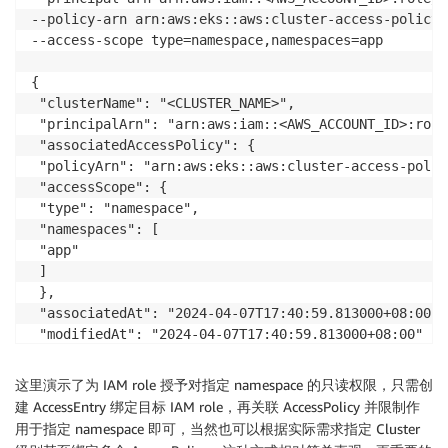
--policy-arn arn:aws:eks::aws:cluster-access-policy/
--access-scope type=namespace,namespaces=app

{

 "clusterName": "<CLUSTER_NAME>",

 "principalArn": "arn:aws:iam::<AWS_ACCOUNT_ID>:role
 "associatedAccessPolicy": {

 "policyArn": "arn:aws:eks::aws:cluster-access-polic
 "accessScope": {

 "type": "namespace",

 "namespaces": [

 "app"

 ]

 },

 "associatedAt": "2024-04-07T17:40:59.813000+08:00",

 "modifiedAt": "2024-04-07T17:40:59.813000+08:00"

 }

}

这里演示了为 IAM role 授予对指定 namespace 的只读权限，只需创
# 切换到read-only-role进行验证

建 AccessEntry 绑定目标 IAM role，再关联 AccessPolicy 并限制作
$ kubectl auth can-i get pods -n app

用于指定 namespace 即可，当然也可以根据实际需求指定 Cluster
yes
