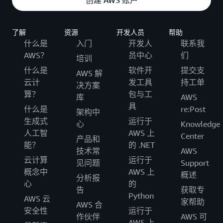
创建 AWS 账户
了解
资源
开发人员
帮助
什么是
入门
开发人
联系我
AWS？
员中心
们
培训
什么是
软件开
提交支
AWS 解
云计
发工具
持工单
决方案
算？
包与工
库
AWS
具
什么是
re:Post
架构中
生成式
运行于
心
Knowledge
人工智
AWS 上
Center
产品和
能？
的 .NET
技术常
AWS
云计算
运行于
见问题
Support
概念中
AWS 上
概述
分析报
心
的
告
获取专
Python
AWS 云
家帮助
AWS 合
安全性
运行于
作伙伴
AWS 可
AWS 上