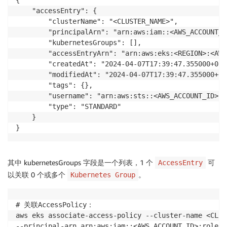
{

    "accessEntry": {

        "clusterName": "<CLUSTER_NAME>",

        "principalArn": "arn:aws:iam::<AWS_ACCOUNT_I
        "kubernetesGroups": [],

        "accessEntryArn": "arn:aws:eks:<REGION>:<AWS
        "createdAt": "2024-04-07T17:39:47.355000+08:0
        "modifiedAt": "2024-04-07T17:39:47.355000+08:
        "tags": {},

        "username": "arn:aws:sts::<AWS_ACCOUNT_ID>:a
        "type": "STANDARD"

    }

其中 kubernetesGroups 字段是一个列表，1 个
可
AccessEntry
以关联 0 个或多个
。
Kubernetes Group
# 关联AccessPolicy：

aws eks associate-access-policy --cluster-name <CLUS
--principal-arn arn:aws:iam::<AWS_ACCOUNT_ID>:role/r