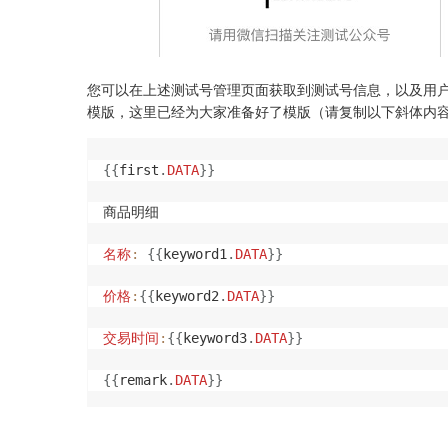
您可以在上述测试号管理页面获取到测试号信息，以及用户关注列
模版，这里已经为大家准备好了模版（请复制以下斜体内
{
{
first
.
DATA
}
}
商品明细

名称
:
{
{
keyword1
.
DATA
}
}
价格
:
{
{
keyword2
.
DATA
}
}
交易时间
:
{
{
keyword3
.
DATA
}
}
{
{
remark
.
DATA
}
}