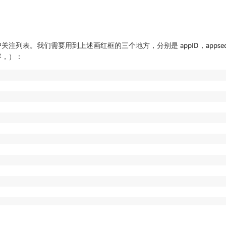
表。我们需要用到上述画红框的三个地方，分别是 appID，appsecr
容，）：