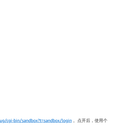
ug/cgi-bin/sandbox?t=sandbox/login
。点开后，使用个