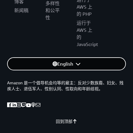
博客
多样性
AWS 上
新闻稿
和公平
的 PHP
性
运行于
AWS 上
的
JavaScript
English
Amazon 是一个倡导机会均等的雇主：反对少数族裔、妇女、残
疾人士、退伍军人、性别认同、性取向和年龄歧视。
回到顶部