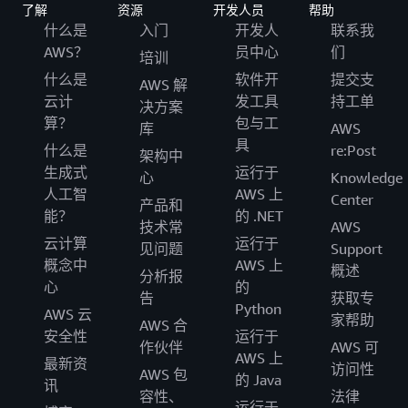
了解
资源
开发人员
帮助
什么是
入门
开发人
联系我
AWS？
员中心
们
培训
什么是
软件开
提交支
AWS 解
云计
发工具
持工单
决方案
算？
包与工
库
AWS
具
什么是
re:Post
架构中
生成式
运行于
心
Knowledge
人工智
AWS 上
Center
产品和
能？
的 .NET
技术常
AWS
云计算
运行于
见问题
Support
概念中
AWS 上
概述
分析报
心
的
告
获取专
Python
AWS 云
家帮助
AWS 合
安全性
运行于
作伙伴
AWS 可
AWS 上
最新资
访问性
AWS 包
的 Java
讯
容性、
法律
运行于