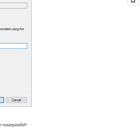
p:<userpoolId>