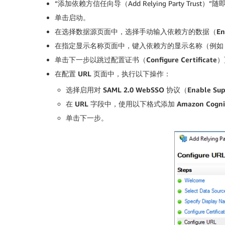
“添加依赖方信任向导（Add Relying Party Trust）
单击
启动
。
在
选择数据源
页面中，选择
手动输入依赖方的数据（
En
在
指定显示名称
页面中，键入依赖方的显示名称（例如 Co
单击
下一步
以跳过
配置证书（
Configure Certificate
）
在
配置
URL
页面中，执行以下操作：
选择
启用对
SAML 2.0 WebSSO
协议（
Enable Sup
在
URL
字段中，使用以下格式添加
Amazon Cogn
单击
下一步
。