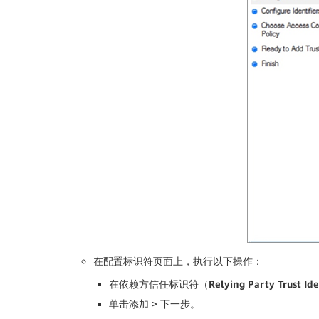
在
配置标识符
页面上，执行以下操作：
在
依赖方信任标识符（
Relying Party Trust Ide
单击
添加
>
下一步
。