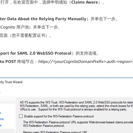
”随即打开，在
欢迎
页面中，选择
申明感知（
Claims Aware
）
。
ter Data About the Relying Party Manually
）
并单击
下一步
。
gnito 用户池）并单击
下一步
。
页面（您不需要配置证书）。
port for SAML 2.0 WebSSO Protocol
）的支持
选项。
ito POST
终端节点
：
https://<yourCognitoDomainPrefix>.auth.<region