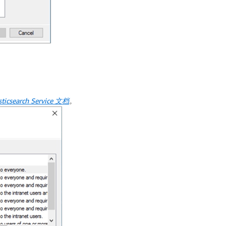
ticsearch Service
文档
。