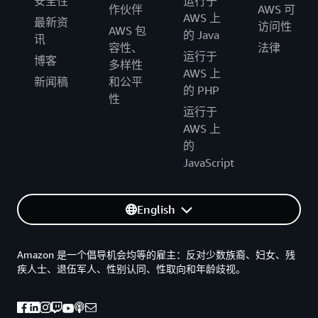
安全性
运行于
作伙伴
AWS 可
AWS 上
最新资
访问性
AWS 包
的 Java
讯
容性、
法律
运行于
博客
多样性
AWS 上
新闻稿
和公平
的 PHP
性
运行于
AWS 上
的
JavaScript
English
Amazon 是一个倡导机会均等的雇主：反对少数族裔、妇女、残
疾人士、退伍军人、性别认同、性取向和年龄歧视。