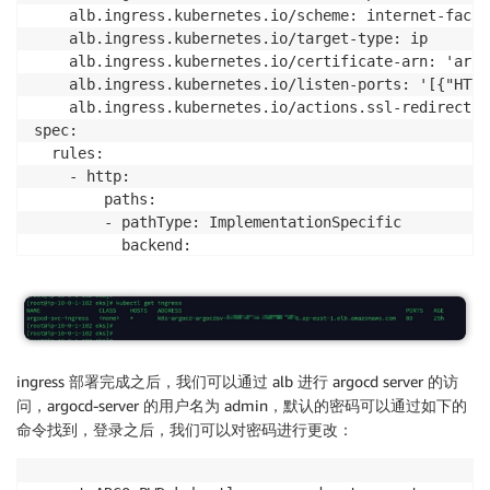
    alb.ingress.kubernetes.io/scheme: internet-facing
    alb.ingress.kubernetes.io/target-type: ip

    alb.ingress.kubernetes.io/certificate-arn: 'arn:
    alb.ingress.kubernetes.io/listen-ports: '[{"HTTP
    alb.ingress.kubernetes.io/actions.ssl-redirect: 
spec:

  rules:

    - http:

        paths:

        - pathType: ImplementationSpecific

          backend:

            service:

              name: argocd-server

              port:

                number: 443

          pathType: ImplementationSpecific   
ingress 部署完成之后，我们可以通过 alb 进行 argocd server 的访
问，argocd-server 的用户名为 admin，默认的密码可以通过如下的
命令找到，登录之后，我们可以对密码进行更改：