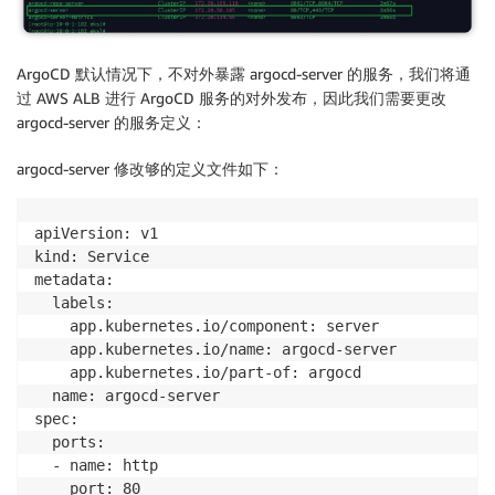
ArgoCD 默认情况下，不对外暴露 argocd-server 的服务，我们将通
过 AWS ALB 进行 ArgoCD 服务的对外发布，因此我们需要更改
argocd-server 的服务定义：
argocd-server 修改够的定义文件如下：
apiVersion: v1

kind: Service

metadata:

  labels:

    app.kubernetes.io/component: server

    app.kubernetes.io/name: argocd-server

    app.kubernetes.io/part-of: argocd

  name: argocd-server

spec:

  ports:

  - name: http

    port: 80
