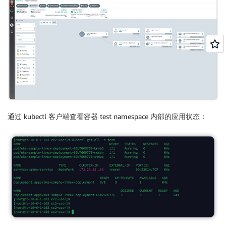
          containerPort: 80

        imagePullPolicy: IfNotPresent

      nodeSelector:

        kubernetes.io/os: linux
通过 kubectl 客户端查看容器 test namespace 内部的应用状态：