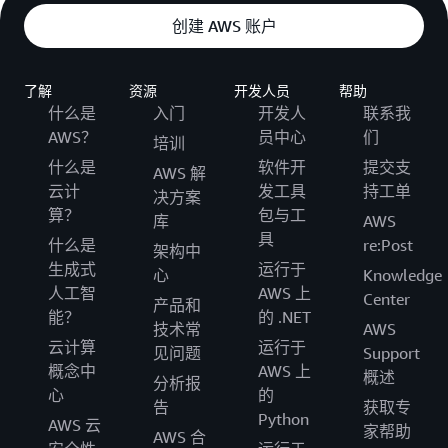
创建 AWS 账户
了解
资源
开发人员
帮助
什么是
入门
开发人
联系我
AWS？
员中心
们
培训
什么是
软件开
提交支
AWS 解
云计
发工具
持工单
决方案
算？
包与工
库
AWS
具
什么是
re:Post
架构中
生成式
运行于
心
Knowledge
人工智
AWS 上
Center
产品和
能？
的 .NET
技术常
AWS
云计算
运行于
见问题
Support
概念中
AWS 上
概述
分析报
心
的
告
获取专
Python
AWS 云
家帮助
AWS 合