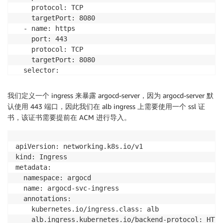
    protocol: TCP

    targetPort: 8080

  - name: https

    port: 443

    protocol: TCP

    targetPort: 8080

  selector:

    app.kubernetes.io/name: argocd-server

  type: ClusterIP
我们定义一个 ingress 来暴露 argocd-server，因为 argocd-server 默
认使用 443 端口，因此我们在 alb ingress 上需要使用一个 ssl 证
书，该证书需要提前在 ACM 进行导入。
apiVersion: networking.k8s.io/v1

kind: Ingress

metadata:

  namespace: argocd

  name: argocd-svc-ingress

  annotations:

    kubernetes.io/ingress.class: alb

    alb.ingress.kubernetes.io/backend-protocol: HTTPS