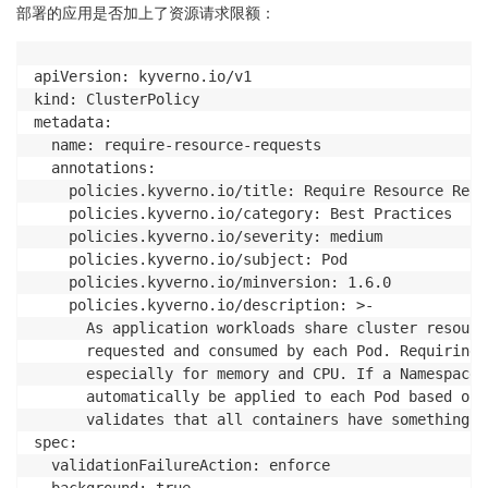
部署的应用是否加上了资源请求限额：
apiVersion: kyverno.io/v1

kind: ClusterPolicy

metadata:

  name: require-resource-requests

  annotations:

    policies.kyverno.io/title: Require Resource Reque
    policies.kyverno.io/category: Best Practices

    policies.kyverno.io/severity: medium

    policies.kyverno.io/subject: Pod

    policies.kyverno.io/minversion: 1.6.0

    policies.kyverno.io/description: >-

      As application workloads share cluster resourc
      requested and consumed by each Pod. Requiring 
      especially for memory and CPU. If a Namespace 
      automatically be applied to each Pod based on 
      validates that all containers have something s
spec:

  validationFailureAction: enforce
