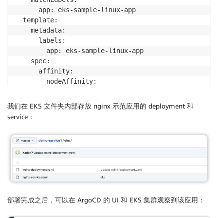
      app: eks-sample-linux-app

  template:

    metadata:

      labels:

        app: eks-sample-linux-app

    spec:

      affinity:

        nodeAffinity:

          requiredDuringSchedulingIgnoredDuringExecut
            nodeSelectorTerms:

我们在 EKS 文件夹内部存放 nginx 示范应用的 deployment 和
            - matchExpressions:

service：
              - key: kubernetes.io/arch

                operator: In

                values:

                - amd64

                - arm64

      containers:

      - name: nginx

        image: public.ecr.aws/nginx/nginx:1.21

部署完成之后，可以在 ArgoCD 的 UI 和 EKS 集群观察到该应用：
        ports:

        - name: http
