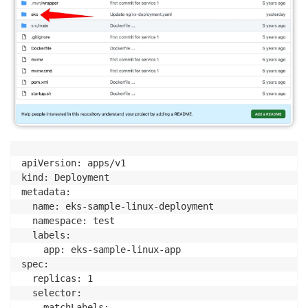
apiVersion: apps/v1

kind: Deployment

metadata:

  name: eks-sample-linux-deployment

  namespace: test

  labels:

    app: eks-sample-linux-app

spec:

  replicas: 1

  selector:

    matchLabels:
