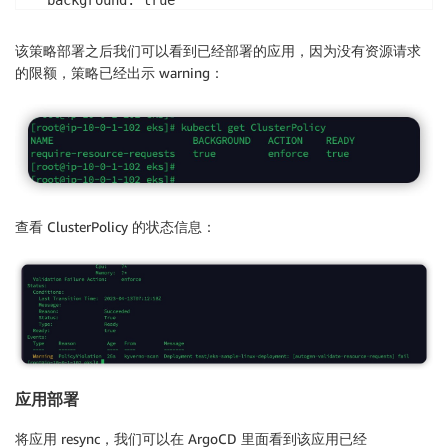
  background: true

  rules:

  - name: validate-resource-requests

该策略部署之后我们可以看到已经部署的应用，因为没有资源请求
    match:

的限额，策略已经出示 warning：
      any:

      - resources:

          kinds:

          - Pod

          namespaces:

          - test

    validate:

查看 ClusterPolicy 的状态信息：
      message: "CPU and memory resource requests are
      pattern:

        spec:

          containers:

          - resources:

              requests:

                memory: "?*"

                cpu: "?*"
应用部署
将应用 resync，我们可以在 ArgoCD 里面看到该应用已经