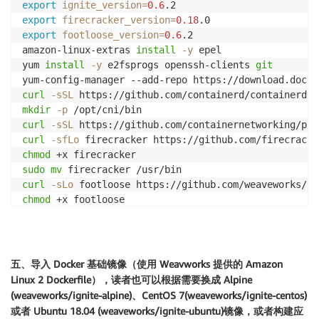
export
ignite_version
=
0.6
export
firecracker_version
=
0.18
export
footloose_version
=
0.6
.2

amazon-linux-extras 
install
-y
 epel

yum 
install
-y
 e2fsprogs openssh-clients 
git
yum-config-manager --add-repo https://download.docke
curl
-sSL
 https://github.com/containerd/containerd/r
mkdir
-p
curl
-sSL
 https://github.com/containernetworking/plu
curl
-sfLo
 firecracker https://github.com/firecracke
chmod
sudo
mv
curl
-sLo
 footloose https://github.com/weaveworks/fo
chmod
sudo
mv
for
binary
in
 ignite ignited
;
do
echo
"Installing 
${binary}
..."
curl
-sfLo
${binary}
 https://github.com/weavewor
五、导入 Docker 基础镜像（使用 Weavworks 提供的 Amazon
chmod
 +x 
${binary}
Linux 2 Dockerfile），读者也可以根据需要换成 Alpine
sudo
mv
${binary}
(weaveworks/ignite-alpine)、CentOS 7(weaveworks/ignite-centos)
done
或者 Ubuntu 18.04 (weaveworks/ignite-ubuntu)镜像，或者构建应
systemctl 
enable
 containerd
