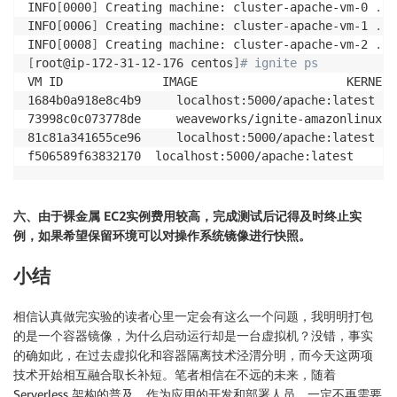
INFO
[
0000
]
 Creating machine: cluster-apache-vm-0 
..
.

INFO
[
0006
]
 Creating machine: cluster-apache-vm-1 
..
.

INFO
[
0008
]
 Creating machine: cluster-apache-vm-2 
..
[
root@ip-172-31-12-176 centos
]
# ignite ps
VM ID              IMAGE                     KERNEL 
1684b0a918e8c4b9     localhost:5000/apache:latest   
73998c0c073778de     weaveworks/ignite-amazonlinux:l
81c81a341655ce96     localhost:5000/apache:latest   
f506589f63832170  localhost:5000/apache:latest      
六、由于裸金属 EC2实例费用较高，完成测试后记得及时终止实
例，如果希望保留环境可以对操作系统镜像进行快照。
小结
相信认真做完实验的读者心里一定会有这么一个问题，我明明打包
的是一个容器镜像，为什么启动运行却是一台虚拟机？没错，事实
的确如此，在过去虚拟化和容器隔离技术泾渭分明，而今天这两项
技术开始相互融合取长补短。笔者相信在不远的未来，随着
Serverless 架构的普及，作为应用的开发和部署人员，一定不再需要