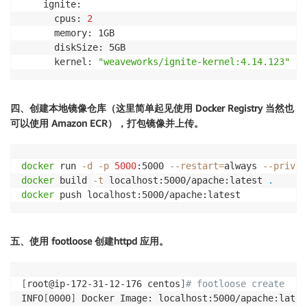
    ignite:

      cpus: 
2
      memory: 1GB

      diskSize: 5GB

      kernel: 
"weaveworks/ignite-kernel:4.14.123"
四、创建本地镜像仓库（这里简单起见使用 Docker Registry 当然也
可以使用 Amazon ECR），打包镜像并上传。
docker
 run 
-d
-p
5000
:5000 
--restart
=
always 
--privil
docker
 build 
-t
 localhost:5000/apache:latest 
.
docker
 push localhost:5000/apache:latest
五、使用 footloose 创建httpd 应用。
[
root@ip-172-31-12-176 centos
]
# footloose create
INFO
[
0000
]
 Docker Image: localhost:5000/apache:lates