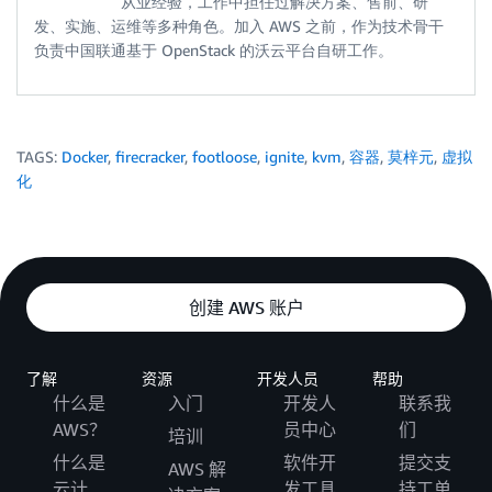
从业经验，工作中担任过解决方案、售前、研
发、实施、运维等多种角色。加入 AWS 之前，作为技术骨干
负责中国联通基于 OpenStack 的沃云平台自研工作。
TAGS:
Docker
,
firecracker
,
footloose
,
ignite
,
kvm
,
容器
,
莫梓元
,
虚拟
化
创建 AWS 账户
了解
资源
开发人员
帮助
什么是
入门
开发人
联系我
AWS？
员中心
们
培训
什么是
软件开
提交支
AWS 解
云计
发工具
持工单