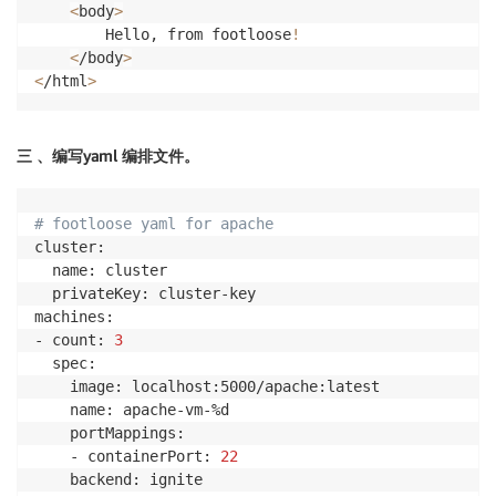
<
body
>
        Hello, from footloose
!
<
/body
>
<
/html
>
三 、编写yaml 编排文件。
# footloose yaml for apache
cluster:

  name: cluster

  privateKey: cluster-key

machines:

- count: 
3
  spec:

    image: localhost:5000/apache:latest

    name: apache-vm-%d

    portMappings:

    - containerPort: 
22
    backend: ignite
