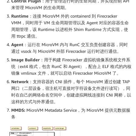
Control Plugin：
用于管理运行时的生命周期，并实现控制 API
来管理 MicroVM 的生命周期。
Runtime：
连接 MicroVM 外的 containerd 到 Firecracker
VMM，同时用于 VM 生命周期管理以及 Agent 对应的容器生命
周期管理，该 Runtime 以进程外 Shim Runtime 方式实现，使
用 ttrpc 通信。
Agent：
运行在 MicroVM 内与 RunC 交互负责创建容器，同时
通过 vsock 与 MicroVM 外部 Firecracker 运行时进行通信。
Image Builder：
用于构建 Firecracker 虚拟机镜像系统根文件系
统（ext4 格式，包含 RunC 和 Agent），配合上 ELF 格式的内核
镜像 vmlinux 文件，就可以启动 Firecracker MicroVM 了。
Network：
支持容器的 CNI 插件，每个 MicroVM 通过创建 TAP
网口（二层设备，宿主机可直接对字符设备文件进行读写），同
时在自己的网络命名空间中，创建虚拟网线连接到 CNI 网桥，以
这样的方式与外界通信。
MMDS:
MicroVM Metadata Service，为 MicroVM 提供元数据服
务