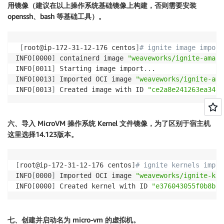
用镜像（建议在以上操作系统基础镜像上构建，否则需要安装
systemctl start containerd
openssh、bash 等基础工具）。
[
root@ip-172-31-12-176 centos
]
# ignite image import
INFO
[
0000
]
 containerd image 
"weaveworks/ignite-amazo
INFO
[
0011
]
 Starting image import
..
.

INFO
[
0013
]
 Imported OCI image 
"weaveworks/ignite-ama
INFO
[
0013
]
 Created image with ID 
"ce2a8e241263ea34"
 
六、导入 MicroVM 操作系统 Kernel 文件镜像，为了区别于宿主机
这里选择14.123版本。
[
root@ip-172-31-12-176 centos
]
# ignite kernels impor
INFO
[
0000
]
 Imported OCI image 
"weaveworks/ignite-ker
INFO
[
0000
]
 Created kernel with ID 
"e376043055f0b8b3"
七、创建并启动名为 micro-vm 的虚拟机。