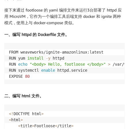
接下来通过 footloose 的 yaml 编排文件来运行3台部署了 httpd 应
用 MicroVM，它作为一个编排工具后端支持 docker 和 ignite 两种
模式，使用上与 docker-compose 类似。
一、编写 httpd 的 Dockerfile 文件。
FROM weaveworks/ignite-amazonlinux:latest

RUN yum 
install
-y
 httpd

RUN 
echo
"<body> Hello, footloose </body>"
>
 /var/ww
RUN systemctl 
enable
 httpd.service

EXPOSE 
80
二、编写 html 文件。
<
!
DOCTYPE html
>
<
html
>
<
title
>
Footloose
<
/title
>