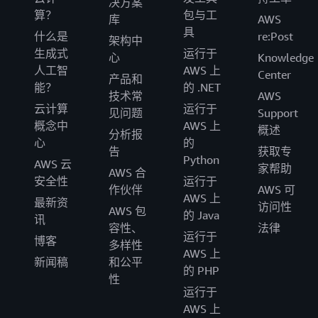
决方案
算？
包与工
库
AWS
具
什么是
re:Post
架构中
生成式
运行于
心
Knowledge
人工智
AWS 上
Center
产品和
能？
的 .NET
技术常
AWS
云计算
运行于
见问题
Support
概念中
AWS 上
概述
分析报
心
的
告
获取专
Python
AWS 云
家帮助
AWS 合
安全性
运行于
作伙伴
AWS 可
AWS 上
最新资
访问性
AWS 包
的 Java
讯
容性、
法律
运行于
博客
多样性
AWS 上
新闻稿
和公平
的 PHP
性
运行于
AWS 上