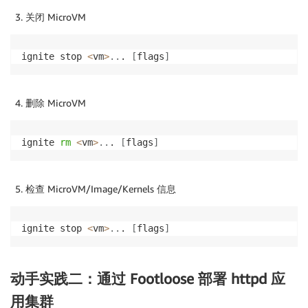
关闭 MicroVM
ignite stop 
<
vm
>
..
. 
[
flags
]
删除 MicroVM
ignite 
rm
<
vm
>
..
. 
[
flags
]
检查 MicroVM/Image/Kernels 信息
ignite stop 
<
vm
>
..
. 
[
flags
]
动手实践二：通过 Footloose 部署 httpd 应
用集群