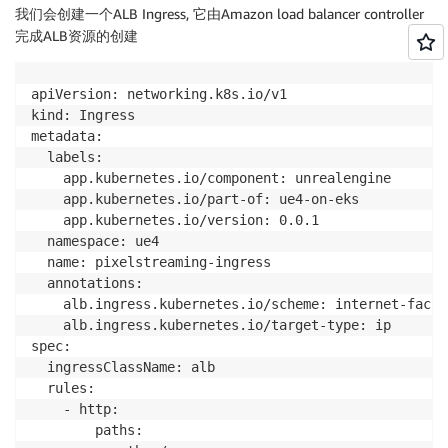
      affinity:

我们会创建一个ALB Ingress, 它由Amazon load balancer controller
        nodeAffinity:

完成ALB资源的创建
          requiredDuringSchedulingIgnoredDuringExecut
            nodeSelectorTerms:

            - matchExpressions:

apiVersion: networking.k8s.io/v1

              - key: app.pixel/turn

kind: Ingress

                operator: In

metadata:

                values:

  labels:

                - "true"

    app.kubernetes.io/component: unrealengine

      containers:

    app.kubernetes.io/part-of: ue4-on-eks

      - env:

    app.kubernetes.io/version: 0.0.1

        - name: INTERNAL_IP

  namespace: ue4

          valueFrom:

  name: pixelstreaming-ingress

            fieldRef:

  annotations:

              fieldPath: status.podIP

    alb.ingress.kubernetes.io/scheme: internet-facing
        - name: TURN_PORT

    alb.ingress.kubernetes.io/target-type: ip

          value: "3478"

spec:

        - name: TURN_MIN_PORT

  ingressClassName: alb

          value: "49152"

  rules:

        - name: TURN_MAX_PORT

    - http:

          value: "65535"

        paths:

        - name: TURN_REALM
