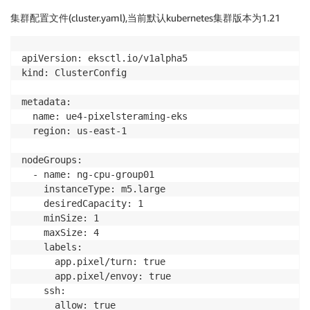
集群配置文件(cluster.yaml),当前默认kubernetes集群版本为1.21
apiVersion: eksctl.io/v1alpha5

kind: ClusterConfig

metadata:

  name: ue4-pixelsteraming-eks

  region: us-east-1

nodeGroups:

  - name: ng-cpu-group01

    instanceType: m5.large

    desiredCapacity: 1

    minSize: 1

    maxSize: 4

    labels: 

      app.pixel/turn: true

      app.pixel/envoy: true

    ssh:

      allow: true
