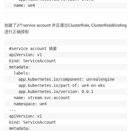
创建了2个service account 并且通过ClusterRole, ClusterRoleBinding
进行正确授权
#service account 摘要

apiVersion: v1

kind: ServiceAccount

metadata:

  labels:

    app.kubernetes.io/component: unrealengine

    app.kubernetes.io/part-of: ue4-on-eks

    app.kubernetes.io/version: 0.0.1

  name: stream-svc-account

  namespace: ue4

---

apiVersion: v1

kind: ServiceAccount

metadata:
