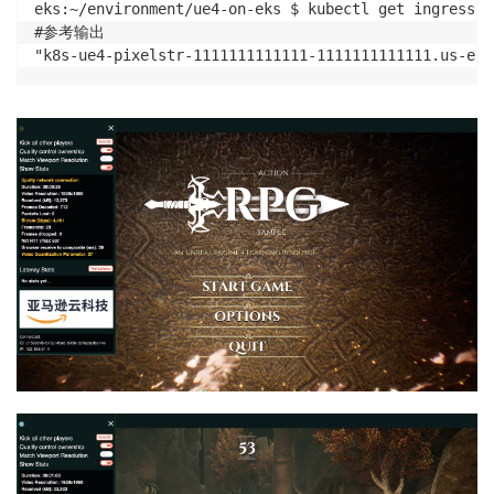
            - SETGID

eks:~/environment/ue4-on-eks $ kubectl get ingress -
            - SETUID

#参考输出

            drop:

"k8s-ue4-pixelstr-1111111111111-1111111111111.us-eas
            - all

          readOnlyRootFilesystem: true

          runAsNonRoot: true

          runAsUser: 10001

        volumeMounts:

         - mountPath: /etc/envoy

           name: config

      volumes:

      - configMap:

          name: envoy-routing-config

        name: config

#envoy 路由规则

static_resources:

      listeners:

      - name: listener_0

        address:

           socket_address:
