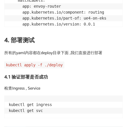
    matchLabels:

          name: turn-tcp

      app: envoy-router

          protocol: TCP

      app.kubernetes.io/component: routing

      hostNetwork: true

      app.kubernetes.io/part-of: ue4-on-eks

      serviceAccountName: turn-svc-account

      app.kubernetes.io/version: 0.0.1

  template:

    metadata:

4. 部署测试
      labels:

        app: envoy-router

所有的yaml内容都在deploy目录下面 ,我们直接进行部署
        app.kubernetes.io/component: routing

        app.kubernetes.io/part-of: ue4-on-eks

kubectl apply -f ./deploy
        app.kubernetes.io/version: 0.0.1

    spec:

4.1 验证部署是否成功
      affinity:

        nodeAffinity:

检查Ingress , Service
          requiredDuringSchedulingIgnoredDuringExecut
            nodeSelectorTerms:

            - matchExpressions:

kubectl get ingress

              - key: app.pixel/envoy

kubectl get svc
                operator: In

                values:

                - "true"
