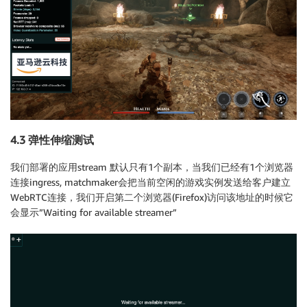
               protocol: TCP

               address: 0.0.0.0

               port_value: 11000

        filter_chains:

        - filters:

           - name: envoy.filters.network.http_connec
             typed_config:

                "@type": type.googleapis.com/envoy.e
4.3 弹性伸缩测试
                stat_prefix: ingress_http

                upgrade_configs:

我们部署的应用stream 默认只有1个副本，当我们已经有1个浏览器
                  - upgrade_type: websocket

连接ingress, matchmaker会把当前空闲的游戏实例发送给客户建立
                access_log:

WebRTC连接，我们开启第二个浏览器(Firefox)访问该地址的时候它
                  - name: envoy.access_loggers.stdout
会显示”Waiting for available streamer”
                    typed_config:

                       "@type": type.googleapis.com/
                route_config:

                   name: local_route

                   virtual_hosts:

                     - name: local_service

                       domains: ["*"]
