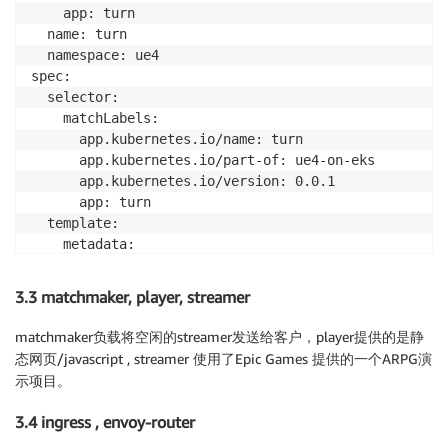
    app: turn

  name: turn

  namespace: ue4

spec:

  selector:

    matchLabels:

      app.kubernetes.io/name: turn

      app.kubernetes.io/part-of: ue4-on-eks

      app.kubernetes.io/version: 0.0.1

      app: turn

  template:

    metadata:

      annotations:

        sidecar.istio.io/inject: "false"

3.3 matchmaker, player, streamer
      labels:

        app: turn

matchmaker负载将空闲的streamer发送给客户，player提供的是静
        app.kubernetes.io/name: turn

态网页/javascript , streamer 使用了Epic Games 提供的一个ARPG演
        app.kubernetes.io/part-of: ue4-on-eks

示项目。
        app.kubernetes.io/version: 0.0.1

        version: 0.0.1

3.4 ingress , envoy-router
    spec:
