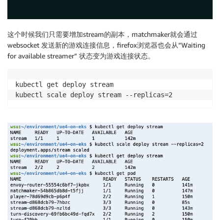
                       routes:

                         - match: { prefix: "/matchma
                           route:  

这个时候我们只需要增加stream的副本，matchmaker就会通过
                            cluster: service_matchmak
websocket 发送新的游戏连接信息，firefox浏览器也会从”Waiting
                         - match: { prefix: "/ws" }

for available streamer” 状态变为游戏连接状态。
                           route:  

                             cluster: service_matchma
                         - match: { prefix: "/" }

kubectl get deploy stream

                           route:  

kubectl scale deploy stream --replicas=2
                             cluster: service_player

                http_filters:

                   - name: envoy.filters.http.router

      clusters:

       - name: service_matchmaker

         connect_timeout: 1s

         type: LOGICAL_DNS

         dns_lookup_family: V4_ONLY

         lb_policy: ROUND_ROBIN

         load_assignment:

            cluster_name: service_envoyproxy_io
