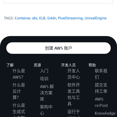
TAGS:
Container
,
eks
,
ELB
,
G4dn
,
PixelStreaming
,
UnrealEngine
创建 AWS 账户
了解
资源
开发人员
帮助
什么是
入门
开发人
联系我
AWS？
员中心
们
培训
什么是
软件开
提交支
AWS 解
云计
发工具
持工单
决方案
算？
包与工
库
AWS
具
什么是
re:Post
架构中
生成式
运行于
心
Knowledge