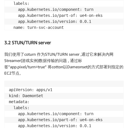
  labels:

    app.kubernetes.io/component: turn

    app.kubernetes.io/part-of: ue4-on-eks

    app.kubernetes.io/version: 0.0.1

  name: turn-svc-account

3.2 STUN/TURN server
我们使用了coturn 作为STUN/TURN server ,通过它来解决内网
Streamer(游戏实例)数据传输的问题 , 通过标
签”app.pixel/turn=true” 将cotton以Dameonset的方式部署到指定的
EC2节点。
apiVersion: apps/v1

kind: DaemonSet

metadata:

  labels:

    app.kubernetes.io/component: turn

    app.kubernetes.io/part-of: ue4-on-eks

    app.kubernetes.io/version: 0.0.1
