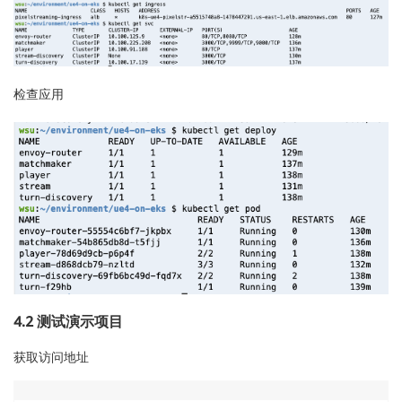
      containers:

      - image: envoyproxy/envoy:v1.21.1

        imagePullPolicy: IfNotPresent

        name: envoy-router

        ports:

检查应用
        - containerPort: 11000

          name: http

        - containerPort: 12000

          name: api

        resources:

          limits:

            cpu: 200m

            memory: 128Mi

          requests:

            cpu: 100m

            memory: 64Mi

        securityContext:

4.2 测试演示项目
          capabilities:

            add:

获取访问地址
            - NET_BIND_SERVICE

            - CHOWN
