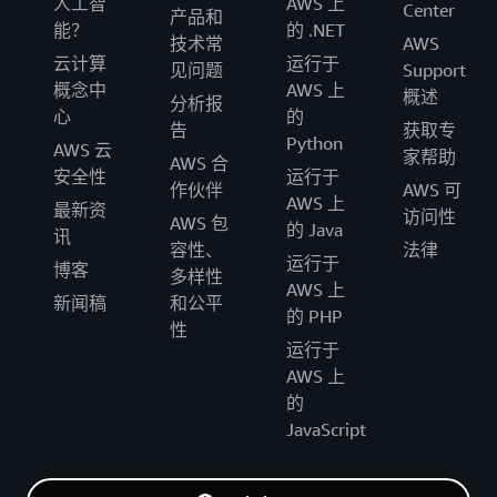
人工智
AWS 上
Center
产品和
能？
的 .NET
技术常
AWS
云计算
运行于
见问题
Support
概念中
AWS 上
概述
分析报
心
的
告
获取专
Python
AWS 云
家帮助
AWS 合
安全性
运行于
作伙伴
AWS 可
AWS 上
最新资
访问性
AWS 包
的 Java
讯
容性、
法律
运行于
博客
多样性
AWS 上
新闻稿
和公平
的 PHP
性
运行于
AWS 上
的
JavaScript