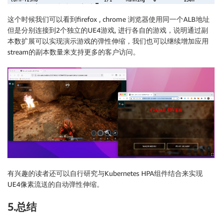
            endpoints:

            - lb_endpoints:

这个时候我们可以看到firefox , chrome 浏览器使用同一个ALB地址
               - endpoint:

但是分别连接到2个独立的UE4游戏, 进行各自的游戏，说明通过副
                  address:

本数扩展可以实现演示游戏的弹性伸缩，我们也可以继续增加应用
                      socket_address:

stream的副本数量来支持更多的客户访问。
                         address: matchmaker

                         port_value: 3000

       - name: service_player

         connect_timeout: 1s

         type: LOGICAL_DNS

         dns_lookup_family: V4_ONLY

         lb_policy: ROUND_ROBIN

         load_assignment:

            cluster_name: service_envoyproxy_io

            endpoints:

            - lb_endpoints:

               - endpoint:

有兴趣的读者还可以自行研究与Kubernetes HPA组件结合来实现
                  address:

UE4像素流送的自动弹性伸缩。
                      socket_address:

                         address: player

5.总结