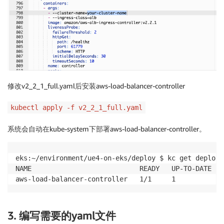
修改v2_2_1_full.yaml后安装aws-load-balancer-controller
kubectl apply -f v2_2_1_full.yaml
系统会自动在kube-system下部署aws-load-balancer-controller。
eks:~/environment/ue4-on-eks/deploy $ kc get deploy 
NAME                           READY   UP-TO-DATE   
3. 编写需要的yaml文件