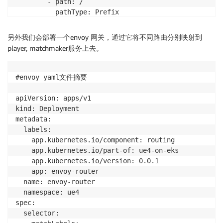
        - path: /

          value: app.pixel

          pathType: Prefix

        - name: TURN_USER

          backend:

          valueFrom:

            service:

另外我们会部署一个envoy 网关，通过它将不同路由分别映射到
            secretKeyRef:

              name: envoy-router

player, matchmaker服务上去。
              key: username

              port:

              name: turn-secret

        - name: TURN_PASS

#envoy yaml文件摘要

          valueFrom:

            secretKeyRef:

apiVersion: apps/v1

              key: password

kind: Deployment

              name: turn-secret

metadata:

        image: ghcr.io/stevensu1977/ue4-pixelstreami
  labels:

        imagePullPolicy: Always

    app.kubernetes.io/component: routing

        name: turn

    app.kubernetes.io/part-of: ue4-on-eks

        ports:

    app.kubernetes.io/version: 0.0.1

        - containerPort: 3478

    app: envoy-router

          hostPort: 3478

  name: envoy-router

          name: turn-udp

  namespace: ue4

          protocol: UDP

spec:

        - containerPort: 3478

  selector:

          hostPort: 3478
