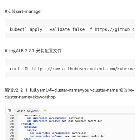
#安装cert-manager
kubectl apply --validate=false -f https://github.com
#下载ALB 2.2.1 安装配置文件
curl -OL https://raw.githubusercontent.com/kubernete
编辑v2_2_1_full.yaml,将–cluster-name=your-cluster-name 修改为–
cluster-name=eksworshop