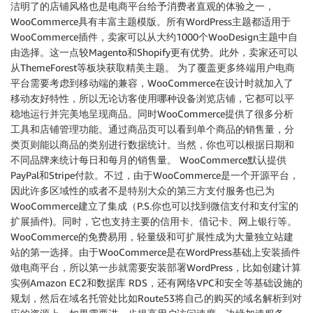
洁明了的店铺风格也是电商平台给予消费者直观的体验之一，
WooCommerce具有丰富主题模版。所有WordPress主题都适用于
WooCommerce插件，卖家可以从大约1000个WooDesign主题中自
由选择。这一点较Magento和Shopify更有优势。此外，卖家还可以
从ThemeForest等板块获取精美主题。 为了覆盖更多终端用户电商
平台需要考虑到移动端的兼容，WooCommerce在设计时就加入了
移动友好特性，所以无论访客使用哪种设备浏览店铺，它都可以平
稳地运行并完美地呈现商品。同时WooCommerce提供了很多分析
工具和店铺管理功能。通过商品页可以看到单个商品的销售量，分
类页则能以商品的类别进行数据统计。当然，你也可以根据日期和
不同品牌来统计每日和每月的销售量。 WooCommerce默认提供
PayPal和Stripe付款。不过，由于WooCommerce是一个开源平台，
因此许多区域性的或者不是特别大众的第三方支付服务也已为
WooCommerce建立了集成（P.S.你也可以找到微信支付和支付宝的
扩展插件)。同时，它也支持主要的信用卡、借记卡、网上银行等。
WooCommerce的免费易用，轻量级和可扩展性成为大量独立站建
站的第一选择。由于WooCommerce是在WordPress基础上安装插件
做电商平台，所以第一步就需要安装部署WordPress，比如创建计算
实例Amazon EC2和数据库 RDS，还有网络VPC和安全等基础设施的
规划，然后在域名托管处比如Route53将自己的购买的域名解析到对