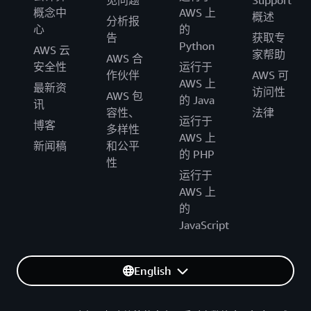
概念中
AWS 上
概述
分析报
心
的
告
获取专
Python
AWS 云
家帮助
AWS 合
安全性
运行于
作伙伴
AWS 可
AWS 上
最新资
访问性
AWS 包
的 Java
讯
容性、
法律
运行于
博客
多样性
AWS 上
新闻稿
和公平
的 PHP
性
运行于
AWS 上
的
JavaScript
English