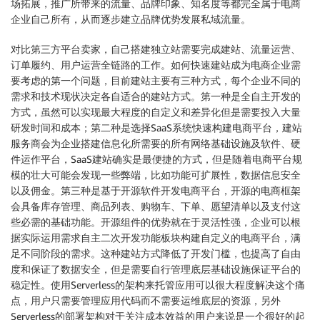
场拓展，推广所带来的流量、品牌印象、知名度等都完全属于电商
企业自己所有，从而逐步建立品牌优势发展私域流量。
对比第三方平台卖家，自己搭建独立站需要完成建站、流量运营、
订单履约、用户运营全链路的工作。如何快速建站成为电商企业需
要考虑的第一个问题，目前建站主要有三种方式，每个企业不同的
需求和技术现状决定各自适合的建站方式。第一种是全自主开发的
方式，虽然可以实现最大程度的自定义和差异化但是需要投入大量
研发时间和成本；第二种是选择SaaS系统快速构建电商平台，建站
服务商会为企业搭建信息化所需要的所有网络基础设施及软件、硬
件运作平台，SaaS建站确实是最便捷的方式，但是随着电商平台规
模的壮大可能会发现一些弊端，比如功能可扩展性，数据信息安全
以及佣金。第三种是基于开源软件开发电商平台，开源的电商框架
会具备库存管理、商品列表、购物车、下单、愿望清单以及支付这
些必需的基础功能。开源组件的优势就在于灵活性强，企业可以根
据实际运用需求自主二次开发功能板块构建自定义的电商平台，满
足不同阶段的需求。这种建站方式降低了开发门槛，也提高了自由
度和保证了数据安全，但是需要自行管理底层基础设施保证平台的
稳定性。使用Serverless的架构来托管应用可以很大程度解决这个痛
点，用户只需要管理应用代码而不需要运维底层的资源，另外
Serverless的部署架构对于关注成本效益的用户来说是一个很好的起