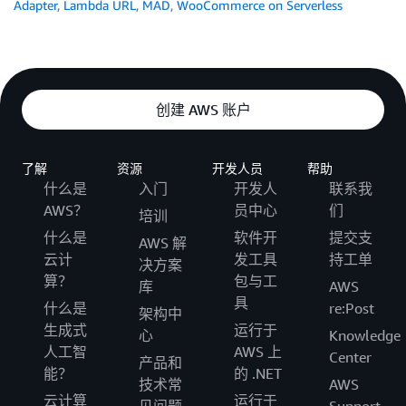
Adapter
,
Lambda URL
,
MAD
,
WooCommerce on Serverless
创建 AWS 账户
了解
资源
开发人员
帮助
什么是
入门
开发人
联系我
AWS？
员中心
们
培训
什么是
软件开
提交支
AWS 解
云计
发工具
持工单
决方案
算？
包与工
库
AWS
具
什么是
re:Post
架构中
生成式
运行于
心
Knowledge
人工智
AWS 上
Center
产品和
能？
的 .NET
技术常
AWS
云计算
运行于
见问题
Support