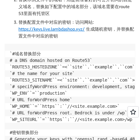
义域名，替换如下配置中的域名部分，该域名需要在route
53里面有托管区
替换配置文件中对应的密钥：访问网站:
https://keys.live.lambdashop.xyz/
生成随机密钥，并替换配
置文件中对应的密钥
`#域名替换部分

# a DNS domain hosted on Route53`

`ROUTE53_HOSTEDZONE``=<``site``.``example``.``com``>`
`# the name for your site`

`ROUTE53_SITENAME``=<``site``.``example``.``com``>`

`# specifyWordPress environment: development, stagin
`WP_ENV``=``production`

`# URL forWordPress home`

`WP_HOME``=``https``:``//<site.example.com>`

`# URL forWordPress root. Bedrock is under /wp`

`WP_SITEURL``=``https``:``//<site.example.com>/wp

#密钥替换部分

# Generate your keys with 'openssl rand -base64 48'
