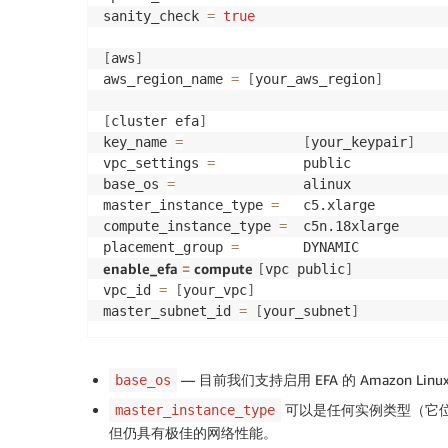
sanity_check 
=
true
[
aws
]
aws_region_name 
=
[
your_aws_region
]
[
cluster efa
]
key_name 
=
[
your_keypair
]
vpc_settings 
=
           public

base_os 
=
                alinux

master_instance_type 
=
   c5.xlarge

compute_instance_type 
=
  c5n.18xlarge

placement_group 
=
enable_efa 
=
 compute 
[
vpc public
]
vpc_id 
=
[
your_vpc
]
master_subnet_id 
=
[
your_subnet
]
— 目前我们支持启用 EFA 的 Amazon Linux
base_os
可以是任何实例类型（它位
master_instance_type
但仍具有极佳的网络性能。