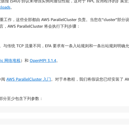
 (SRD) 协议来增强实例间通信性能，这对于 HPC 应用程序的扩展至
kloads
。
这些全部都由 AWS ParallelCluster 负责。当您在“cluster”部分
，AWS ParallelCluster 将会执行下列步骤：
传统 TCP 流量不同，EFA 要求有一条入站规则和一条出站规则明确允
bric 网络堆栈
）和
OpenMPI 3.1.4
。
请参阅
AWS ParallelCluster 入门
。对于本教程，我们将假设您已经安装了 AWS Par
er”部分至少包含下列参数：