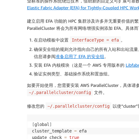
业标准的操作系统绕过技术，借助新的自定义可扩展可靠数据报
Elastic Fabric Adapter (EFA) for Tightly-Coupled HPC Wor
建立启用 EFA 功能的 HPC 集群涉及许多并无重要价值的繁重工作，
ParallelCluster 将会为所有网络增强实例添加 EFA。具体而言
在启动模板中设置
。
InterfaceType = efa
确保安全组的规则允许指向自己的所有入站和出站流量。与
信息请参阅
准备启用了 EFA 的安全组
。
安装 EFA 内核模块（这是一个 AWS 专用版本的
Libfa
验证实例类型、基础操作系统和置放组。
如要开始使用，您需要安装 AWS ParallelCluster，具体
文件。
~/.parallelcluster/config
修改您的
以使“clust
~/.parallelcluster/config
[
global
]
cluster_template 
=
 efa

update_check 
=
true