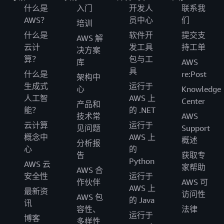
什么是
入门
开发人
联系我
AWS？
员中心
们
培训
什么是
软件开
提交支
AWS 解
云计
发工具
持工单
决方案
算？
包与工
库
AWS
具
什么是
re:Post
架构中
生成式
运行于
心
Knowledge
人工智
AWS 上
Center
产品和
能？
的 .NET
技术常
AWS
云计算
运行于
见问题
Support
概念中
AWS 上
概述
分析报
心
的
告
获取专
Python
AWS 云
家帮助
AWS 合
安全性
运行于
作伙伴
AWS 可
AWS 上
最新资
访问性
AWS 包
的 Java
讯
容性、
法律
运行于
博客
多样性