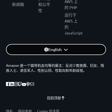
AWS 上
新闻稿
和公平
的 PHP
性
运行于
AWS 上
的
JavaScript
English
Amazon 是一个倡导机会均等的雇主：反对少数族裔、妇女、残
疾人士、退伍军人、性别认同、性取向和年龄歧视。
回到顶部
隐私
网站条款
Cookie 首选项