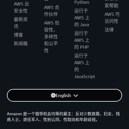
Python
AWS 云
家帮助
AWS 合
安全性
运行于
作伙伴
AWS 可
AWS 上
最新资
访问性
AWS 包
的 Java
讯
容性、
法律
运行于
博客
多样性
AWS 上
新闻稿
和公平
的 PHP
性
运行于
AWS 上
的
JavaScript
English
Amazon 是一个倡导机会均等的雇主：反对少数族裔、妇女、残
疾人士、退伍军人、性别认同、性取向和年龄歧视。