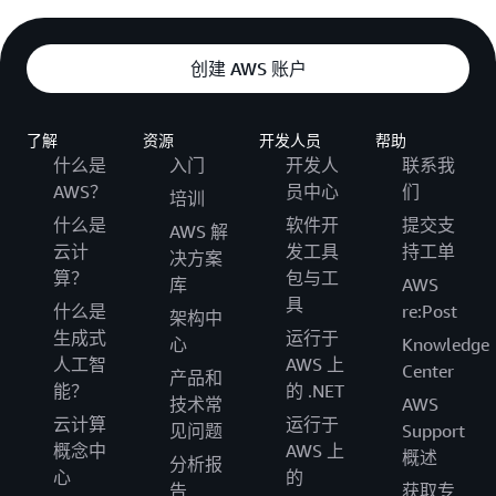
创建 AWS 账户
了解
资源
开发人员
帮助
什么是
入门
开发人
联系我
AWS？
员中心
们
培训
什么是
软件开
提交支
AWS 解
云计
发工具
持工单
决方案
算？
包与工
库
AWS
具
什么是
re:Post
架构中
生成式
运行于
心
Knowledge
人工智
AWS 上
Center
产品和
能？
的 .NET
技术常
AWS
云计算
运行于
见问题
Support
概念中
AWS 上
概述
分析报
心
的
告
获取专