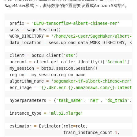
SageMaker模式下，训练数据的位置需要设置成Amazon S3路径。
prefix 
=
'DEMO-tensorflow-albert-chinese-ner'
sess 
=
 sage
.
Session
(
)
WORK_DIRECTORY 
=
'/home/ec2-user/SageMaker/albert-ch
data_location 
=
 sess
.
upload_data
(
WORK_DIRECTORY
,
 key
client 
=
 boto3
.
client
(
'sts'
)
account 
=
 client
.
get_caller_identity
(
)
[
'Account'
]
my_session 
=
 boto3
.
session
.
Session
(
)
region 
=
 my_session
.
region_name

algorithm_name 
=
'sagemaker-tf-albert-chinese-ner'
ecr_image 
=
'{}.dkr.ecr.{}.amazonaws.com/{}:latest'
.
hyperparameters 
=
{
'task_name'
:
'ner'
,
'do_train'
:
'
instance_type 
=
'ml.p2.xlarge'
estimator 
=
 Estimator
(
role
=
role
,
                      train_instance_count
=
1
,