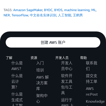
TAGS:
Amazon SageMaker
,
BYOC
,
BYOS
,
machine learning
,
ML
,
NER
,
TensorFlow
,
中文命名实体识别
,
人工智能
,
王鹤男
创建 AWS 账户
了解
资源
开发人员
帮助
什么是
入门
开发人
联系我
AWS？
员中心
们
培训
什么是
软件开
提交支
AWS 解
云计
发工具
持工单
决方案
算？
包与工
库
AWS
具
什么是
re:Post
架构中
生成式
运行于
心
Knowledge
人工智
AWS 上