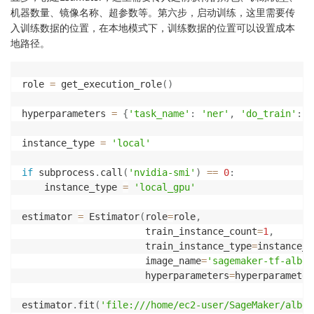
机器数量、镜像名称、超参数等。第六步，启动训练，这里需要传
入训练数据的位置，在本地模式下，训练数据的位置可以设置成本
地路径。
role 
=
 get_execution_role
(
)
hyperparameters 
=
{
'task_name'
:
'ner'
,
'do_train'
:
'
instance_type 
=
'local'
if
 subprocess
.
call
(
'nvidia-smi'
)
==
0
:
    instance_type 
=
'local_gpu'
estimator 
=
 Estimator
(
role
=
role
,
                      train_instance_count
=
1
,
                      train_instance_type
=
instance_t
                      image_name
=
'sagemaker-tf-alber
                      hyperparameters
=
hyperparameter
estimator
.
fit
(
'file:///home/ec2-user/SageMaker/alber