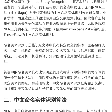
命名实体识别（Named Entity Recognition，简称NER）是构建知识
图谱的一个重要环节。我们在与客户的交流中发现，现有的NER工
具（比如Jiagu）对于特定领域的中文命名实体识别效果难以满足业
务需求，而且这些工具很难使用自定义数据集训练。因此客户迫切
想使用业内最先进的算法在行业内数据集上进行训练，以改进现有
NER工具的不足。本文将介绍如何使用Amazon SageMaker运行基于
TensorFlow的中文命名实体识别。
命名实体识别，是指识别文本中具有特定意义的实体，主要包括人
名、地名、机构名、专有名词等。命名实体识别是信息提取、问答
系统、句法分析、机器翻译、知识图谱等应用领域的重要基础工
具。
英语中的命名实体具有比较明显的形式标志（即实体中的每个词的
第一个字母要大写），所以实体边界识别相对容易，任务的重点是
确定实体的类别。和英语相比，中文命名实体识别任务更加复杂，
而且相对于实体类别标注子任务，实体边界的识别更加困难。
二、中文命名实体识别算法
NER一直是自然语言处理（NLP）领域中的研究热点，从早期基于词