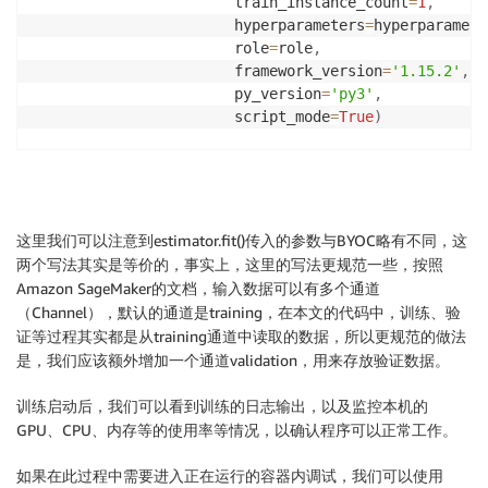
                       train_instance_count
=
1
,
                       hyperparameters
=
hyperparamete
                       role
=
role
,
                       framework_version
=
'1.15.2'
,
                       py_version
=
'py3'
,
                       script_mode
=
True
)
inputs 
=
{
'training'
:
f'file:///home/ec2-user/SageMa
estimator
.
fit
(
inputs
)
这里我们可以注意到estimator.fit()传入的参数与BYOC略有不同，这
两个写法其实是等价的，事实上，这里的写法更规范一些，按照
Amazon SageMaker的文档，输入数据可以有多个通道
（Channel），默认的通道是training，在本文的代码中，训练、验
证等过程其实都是从training通道中读取的数据，所以更规范的做法
是，我们应该额外增加一个通道validation，用来存放验证数据。
训练启动后，我们可以看到训练的日志输出，以及监控本机的
GPU、CPU、内存等的使用率等情况，以确认程序可以正常工作。
如果在此过程中需要进入正在运行的容器内调试，我们可以使用