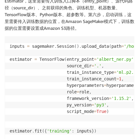
Estimator，这里需要传入训练入口脚本（entry_point）、源代码路
径（source_dir）、之前获得的角色、训练机型、机器数量、
TensorFlow版本、Python版本、超参数等。第六步，启动训练，这
里需要传入训练数据的位置，在Amazon SageMaker模式下，训练数
据的位置需要设置成Amazon S3路径。
inputs 
=
 sagemaker
.
Session
(
)
.
upload_data
(
path
=
'/home
estimator 
=
 TensorFlow
(
entry_point
=
'albert_ner.py'
,
                       source_dir
=
'.'
,
                       train_instance_type
=
'ml.p2.xl
                       train_instance_count
=
1
,
                       hyperparameters
=
hyperparamete
                       role
=
role
,
                       framework_version
=
'1.15.2'
,
                       py_version
=
'py3'
,
                       script_mode
=
True
)
estimator
.
fit
(
{
'training'
:
 inputs
}
)