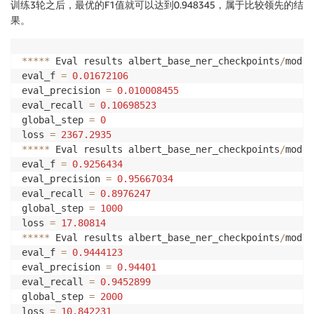
训练3轮之后，最优的F1值就可以达到0.948345，属于比较领先的结
果。
**
**
*
 Eval results albert_base_ner_checkpoints
/
model
eval_f 
=
0.01672106
eval_precision 
=
0.010008455
eval_recall 
=
0.10698523
global_step 
=
0
loss 
=
2367.2935
**
**
*
 Eval results albert_base_ner_checkpoints
/
model
eval_f 
=
0.9256434
eval_precision 
=
0.95667034
eval_recall 
=
0.8976247
global_step 
=
1000
loss 
=
17.80814
**
**
*
 Eval results albert_base_ner_checkpoints
/
model
eval_f 
=
0.9444123
eval_precision 
=
0.94401
eval_recall 
=
0.9452899
global_step 
=
2000
loss 
=
10.842231