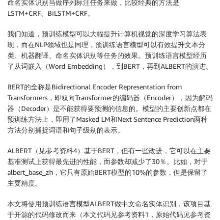
命名实体识别当做序列标注任务来做，比较经典的方法是
LSTM+CRF、BiLSTM+CRF。
我们知道，预训练模型可以大幅提升计算机视觉的深度学习算法表
现，而在NLP领域也是同理，预训练语言模型可以有效提升文本分
类、机器翻译、命名实体识别等任务的效果。预训练语言模型经历
了从词嵌入（Word Embedding），到BERT，再到ALBERT的演进。
BERT的全称是Bidirectional Encoder Representation from
Transformers，即双向Transformer的编码器（Encoder），因为解码
器（Decoder）是不能获得要预测的信息的。模型的主要创新点都在
预训练方法上，即用了Masked LM和Next Sentence Prediction两种
方法分别捕捉词语和句子级别的表示。
ALBERT（见参考资料4）基于BERT，但有一些改进，它可以在主要
基准测试上获得最先进的性能，而参数却减少了30％。比如，对于
albert_base_zh，它只有原始BERT模型的10%的参数，但是保留了
主要精度。
本文将使用预训练语言模型ALBERT做中文命名实体识别，该项目基
于开源的代码修改而来（本文代码见参考资料1，原始代码见参考资