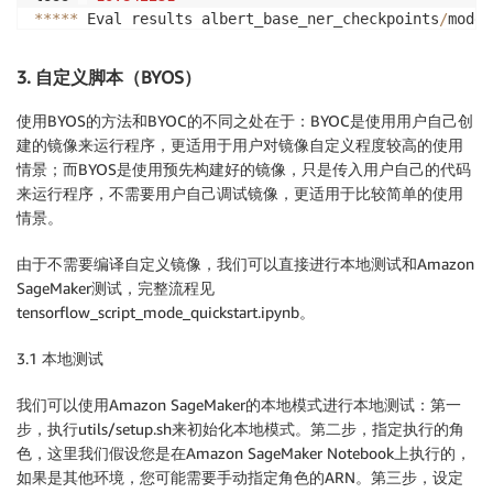
**
**
*
 Eval results albert_base_ner_checkpoints
/
model
eval_f 
=
0.948345
eval_precision 
=
0.9542561
3. 自定义脚本（BYOS）
eval_recall 
=
0.94261235
global_step 
=
2374
使用BYOS的方法和BYOC的不同之处在于：BYOC是使用用户自己创
loss 
=
10.520088
建的镜像来运行程序，更适用于用户对镜像自定义程度较高的使用
情景；而BYOS是使用预先构建好的镜像，只是传入用户自己的代码
来运行程序，不需要用户自己调试镜像，更适用于比较简单的使用
情景。
由于不需要编译自定义镜像，我们可以直接进行本地测试和Amazon
SageMaker测试，完整流程见
tensorflow_script_mode_quickstart.ipynb。
3.1 本地测试
我们可以使用Amazon SageMaker的本地模式进行本地测试：第一
步，执行utils/setup.sh来初始化本地模式。第二步，指定执行的角
色，这里我们假设您是在Amazon SageMaker Notebook上执行的，
如果是其他环境，您可能需要手动指定角色的ARN。第三步，设定