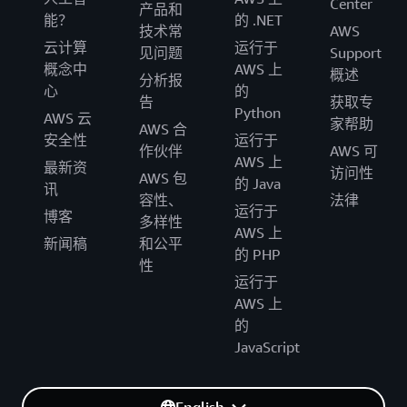
Center
产品和
能？
的 .NET
技术常
AWS
云计算
运行于
见问题
Support
概念中
AWS 上
概述
分析报
心
的
告
获取专
Python
AWS 云
家帮助
AWS 合
安全性
运行于
作伙伴
AWS 可
AWS 上
最新资
访问性
AWS 包
的 Java
讯
容性、
法律
运行于
博客
多样性
AWS 上
新闻稿
和公平
的 PHP
性
运行于
AWS 上
的
JavaScript