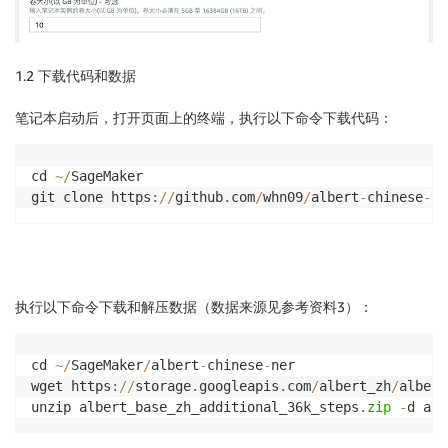
1.2 下载代码和数据
笔记本启动后，打开页面上的终端，执行以下命令下载代码：
cd 
~
/
SageMaker

git clone https
:
//
github
.
com
/
whn09
/
albert
-
chinese
-
ne
执行以下命令下载和解压数据（数据来源见参考资料3）：
cd 
~
/
SageMaker
/
albert
-
chinese
-
ner

wget https
:
//
storage
.
googleapis
.
com
/
albert_zh
/
albert
unzip albert_base_zh_additional_36k_steps
.
zip
-
d alb