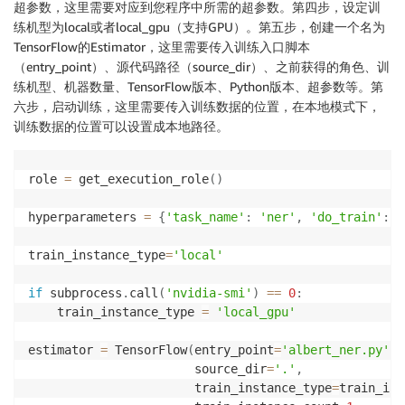
超参数，这里需要对应到您程序中所需的超参数。第四步，设定训
练机型为local或者local_gpu（支持GPU）。第五步，创建一个名为
TensorFlow的Estimator，这里需要传入训练入口脚本
（entry_point）、源代码路径（source_dir）、之前获得的角色、训
练机型、机器数量、TensorFlow版本、Python版本、超参数等。第
六步，启动训练，这里需要传入训练数据的位置，在本地模式下，
训练数据的位置可以设置成本地路径。
role 
=
 get_execution_role
(
)
hyperparameters 
=
{
'task_name'
:
'ner'
,
'do_train'
:
'
train_instance_type
=
'local'
if
 subprocess
.
call
(
'nvidia-smi'
)
==
0
:
    train_instance_type 
=
'local_gpu'
estimator 
=
 TensorFlow
(
entry_point
=
'albert_ner.py'
,
                       source_dir
=
'.'
,
                       train_instance_type
=
train_ins