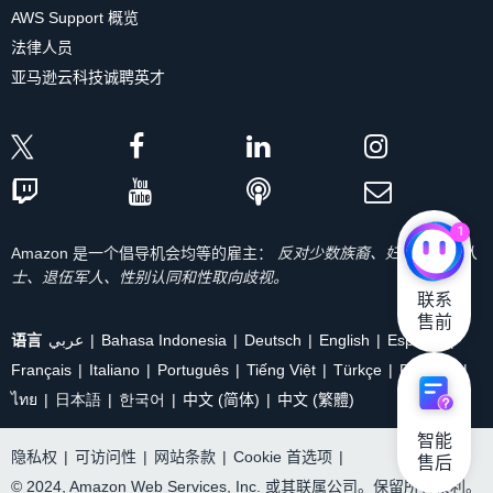
AWS Support 概览
法律人员
亚马逊云科技诚聘英才
1
Amazon 是一个倡导机会均等的雇主：
反对少数族裔、妇女、残疾人
士、退伍军人、性别认同和性取向歧视。
联系

售前
语言
عربي
Bahasa Indonesia
Deutsch
English
Español
Français
Italiano
Português
Tiếng Việt
Türkçe
Ρусский
ไทย
日本語
한국어
中文 (简体)
中文 (繁體)
智能

隐私权
|
可访问性
|
网站条款
|
Cookie 首选项
|
售后
© 2024, Amazon Web Services, Inc. 或其联属公司。保留所有权利。