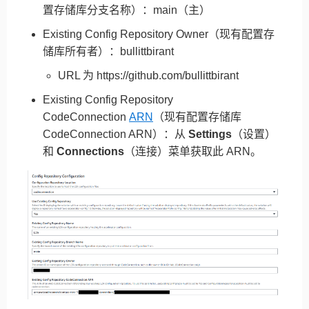
置存储库分支名称）：main（主）
Existing Config Repository Owner（现有配置存
储库所有者）：bullittbirant
URL 为 https://github.com/bullittbirant
Existing Config Repository
CodeConnection
ARN
（现有配置存储库
CodeConnection ARN）：从
Settings
（设置）
和
Connections
（连接）菜单获取此 ARN。