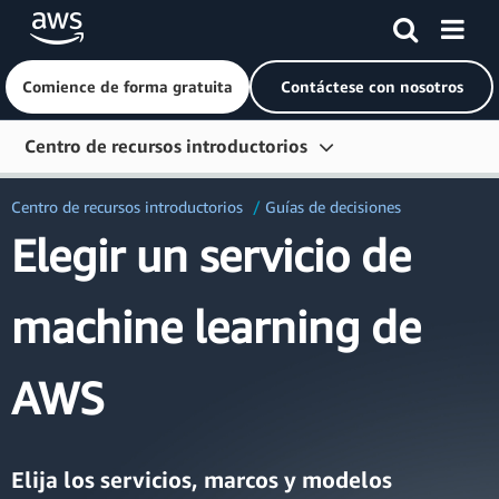
Comience de forma gratuita
Contáctese con nosotros
Saltar al contenido principal
Centro de recursos introductorios
Introducción
Centro de recursos introductorios
Guías de decisiones
Elegir un servicio de
Aprender
Conéctese
machine learning de
Herramientas para desarrolladores
Más recursos
AWS
Explorar por rol
Elija los servicios, marcos y modelos