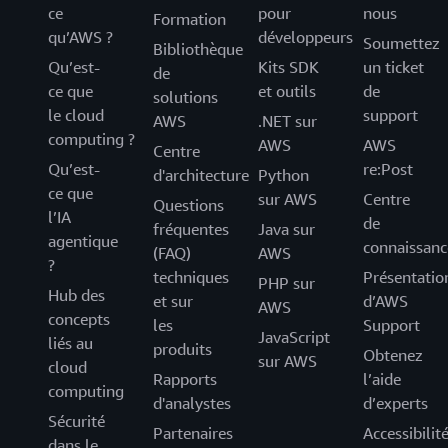
ce
pour
nous
Formation
qu’AWS ?
développeurs
Soumettez
Bibliothèque
Qu’est-
Kits SDK
un ticket
de
ce que
et outils
de
solutions
le cloud
support
AWS
.NET sur
computing ?
AWS
AWS
Centre
Qu’est-
re:Post
d'architecture
Python
ce que
sur AWS
Centre
Questions
l’IA
de
fréquentes
Java sur
agentique
connaissanc
(FAQ)
AWS
?
techniques
Présentatio
PHP sur
Hub des
et sur
d’AWS
AWS
concepts
les
Support
JavaScript
liés au
produits
Obtenez
sur AWS
cloud
Rapports
l’aide
computing
d'analystes
d’experts
Sécurité
Partenaires
Accessibilit
dans le