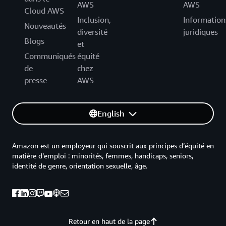
AWS
AWS
Cloud AWS
Inclusion,
Information
Nouveautés
diversité
juridiques
Blogs
et
Communiqués
équité
de
chez
presse
AWS
English
Amazon est un employeur qui souscrit aux principes d’équité en
matière d’emploi : minorités, femmes, handicaps, seniors,
identité de genre, orientation sexuelle, âge.
Retour en haut de la page