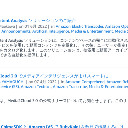
ontent Analysis ソリューションのご紹介
 Maekawa
on
01 6月 2022
in
Amazon Elastic Transcoder
,
Amazon Open
,
Announcements
,
Artificial Intelligence
,
Media & Entertainment
,
Media S
ontent Analysis ソリューションは、コンテンツベースの完全に自
 サービスを使用して動画コンテンツを定量化し、その後、ユーザーが指
をカタログ化します。このソリューションは、検索用に動画アーカイブ
できる自動化を提供します。
a2Cloud 3.0 でメディアインテリジェンスがよりスマートに
o YAMAGUCHI
on
07 4月 2022
in
Amazon Comprehend
,
Amazon Rek
ervice (S3)
,
Amazon Textract
,
Amazon Transcribe
,
Media & Entertainme
、Media2Cloud 3.0 の公式リリースについてお知らせします。このリ
 ChimeSDK と Amazon IVS で RubyKaigi を数日で構築するには