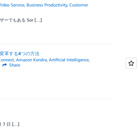
Video Service
,
Business Productivity
,
Customer
ーでもある Sor […]
を変革する4つの方法
onnect
,
Amazon Kendra
,
Artificial Intelligence
,
Share
7 日 […]