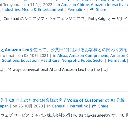
hi Terayama
on
11 1月 2022
in
Amazon Chime
,
Amazon Interactive 
s
,
Industries
,
Media & Entertainment
Permalink
Share
Cookpad のシニアソフトウェアエンジニアで、RubyKaigi オーガナイザ
IとAmazon Lexを使って、公共部門におけるお客様との関わり方
iro Imai
on
08 10月 2021
in
Alexa
,
Amazon Comprehend
,
Amazon C
 Solutions
,
Education
,
Healthcare
,
Nonprofit
,
Public Sector
Permalink
4 ways conversational AI and Amazon Lex help the […]
】CX 向上のためのお客様の声 / Voice of Customer の AI 分析
apan
on
26 10月 2020
in
General
Permalink
Share
ェブ サービス ジャパン株式会社の呉(Twitter: @kazuneet)です。10 月 