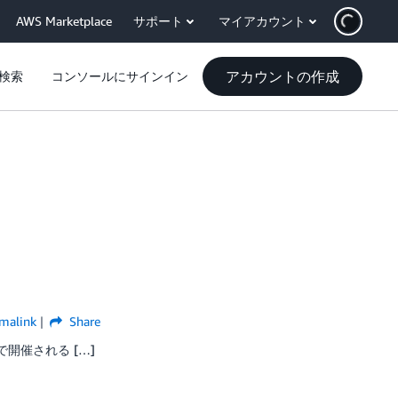
AWS Marketplace
サポート
マイアカウント
アカウントの作成
検索
コンソールにサインイン
malink
Share
セで開催される […]