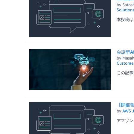
by
Satos
Solution
本投稿は、
会話型A
by
Masah
Customer
この記事は、“
【開催報告
by
AWS J
アマゾン ウ