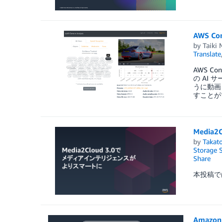
AWS C
by
Taiki
Translate
AWS C
の AI
うに動画
すことが
Medi
by
Takat
Storage S
Share
本投稿では
Amazon