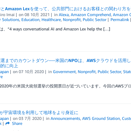
IとAmazon Lexを使って、公共部門におけるお客様との関わり方
iro Imai
on
08 10月 2021
in
Alexa
,
Amazon Comprehend
,
Amazon C
 Solutions
,
Education
,
Healthcare
,
Nonprofit
,
Public Sector
Permalink
4 ways conversational AI and Amazon Lex help the […]
選までのカウントダウン──米国のNPOは、AWSクラウドを活用
劇的に向上
apan
on
07 10月 2020
in
Government
,
Nonprofit
,
Public Sector
,
Stat
re
2020年の米国大統領選挙の投開票日が近づいています。今回のAWSブロ
lla が宇宙環境を利用して地球をより身近に
apan
on
03 7月 2020
in
Announcements
,
AWS Ground Station
,
Cust
k
Share