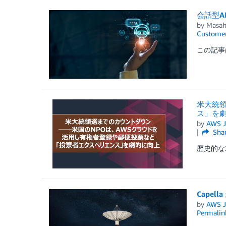
会話型A
by
Masah
Customer
この記事は、“
米大統領
ス」を
by
AWS J
Sha
歴史的な
Cape
by
AWS J
Permalin