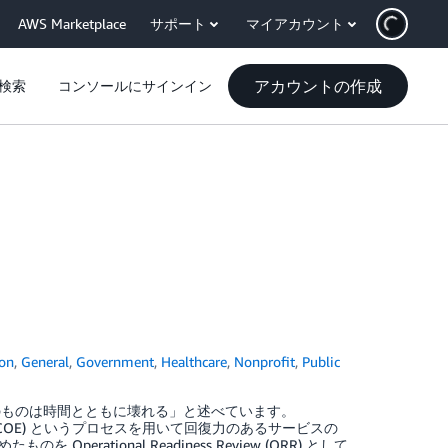
AWS Marketplace
サポート
マイアカウント
アカウントの作成
検索
コンソールにサインイン
ion
,
General
,
Government
,
Healthcare
,
Nonprofit
,
Public
すべてのものは時間とともに壊れる」と述べています。
rs (COE) というプロセスを用いて回復力のあるサービスの
tional Readiness Review (ORR) として