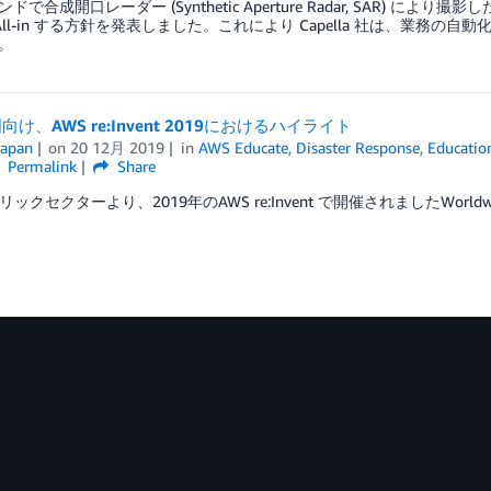
で合成開口レーダー (Synthetic Aperture Radar, SAR) により撮
 All-in する方針を発表しました。これにより Capella 社は、業務の
。
け、AWS re:Invent 2019におけるハイライト
apan
on
20 12月 2019
in
AWS Educate
,
Disaster Response
,
Educatio
Permalink
Share
リックセクターより、2019年のAWS re:Invent で開催されましたWorldwid