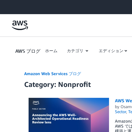
Skip to Main Content
AWS ブログ
ホーム
カテゴリ
エディション
Amazon Web Services ブログ
Category: Nonprofit
AWS Wel
by
Osam
Sector
,
Te
Amaz
AWS で
構築と運用