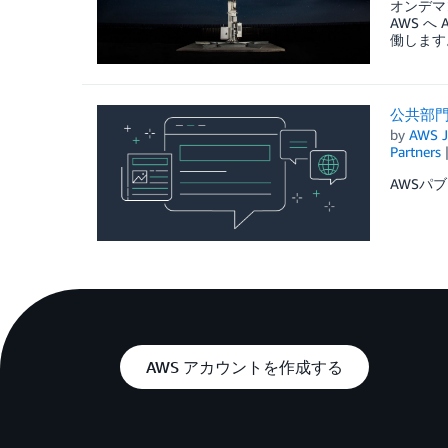
オンデマンド
AWS へ
働します
公共部門向
by
AWS J
Partners
AWSパブ
AWS アカウントを作成する