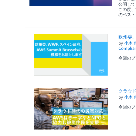
公開して
この度、We
のベスト
欧州委、W
by
小木 郁
Complia
今回のブ
クラウド
by
小木 郁
今回のブ