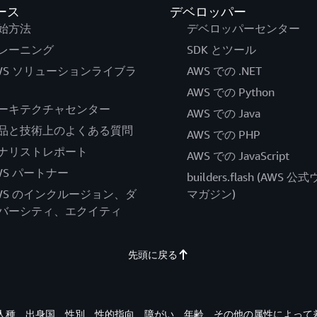
ース
デベロッパー
始方法
デベロッパーセンター
レーニング
SDK とツール
WS ソリューションライブラ
AWS での .NET
AWS での Python
ーキテクチャセンター
AWS での Java
品と技術上のよくある質問
AWS での PHP
ナリストレポート
AWS での JavaScript
WS パートナー
builders.flash (AWS 
WS のインクルージョン、ダ
マガジン)
バーシティ、エクイティ
先頭に戻る
す。人種、出身国、性別、性的指向、障がい、年齢、その他の属性によって