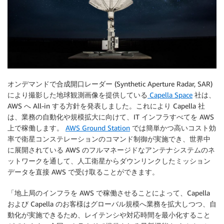
オンデマンドで合成開口レーダー (Synthetic Aperture Radar, SAR)
により撮影した地球観測画像を提供している
Capella Space
社は、
AWS へ All-in する方針を発表しました。これにより Capella 社
は、業務の自動化や規模拡大に向けて、IT インフラすべてを AWS
上で稼働します。
AWS Ground Station
では簡単かつ高いコスト効
率で衛星コンステレーションのコマンド制御が実施でき、世界中
に展開されている AWS のフルマネージドなアンテナシステムのネ
ットワークを通して、人工衛星からダウンリンクしたミッション
データを直接 AWS で受け取ることができます。
「地上局のインフラを AWS で稼働させることによって、Capella
および Capella のお客様はグローバル規模へ業務を拡大しつつ、自
動化が実施できるため、レイテンシや対応時間を最小化すること