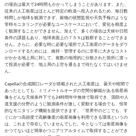
の場合は最大で24時間もかかってしまうことがあります。また、
従来の人工衛星はほとんど特定の軌道へ投入されるため、毎日数
時間しか地球を観測できず、穀物の状態監視や天気予報のような
常時モニタリングが必要なユースケースにおいて、変化を精度よ
く観測することができません。加えて、多くの場合は天候や日照
条件の課題もあり、地球表面上の７５％は観察することができま
せん。さらに、必要な時に必要な場所で人工衛星のデータをダウ
ンロードするためには、維持・管理するのに非常に大きなコスト
がかかる地上局に対して、複数の地理的に分散された箇所に渡っ
て投資が必要で、地上局の上空を通るまで待たなくてはいけませ
ん。
Capellaの合成開口レーダが搭載された人工衛星は、曇天や暗闇で
あったとしても、ミリメートルオーダの空間分解能がある衛星画
像をどんな天候条件下でも24時間年中無休で取得でき、国防や人
道支援の分野のように観測条件が激しく変動する場合でも、恒常
的なモニタリング機能を提供できます。「世界中のどこでも、す
ぐにかつ高頻度で高解像度の衛星画像を利用できる環境というの
は、これまで存在していませんでした。今となっては衛星画像を
かつてないほど簡単かつニアリアルタイムで取得することができ