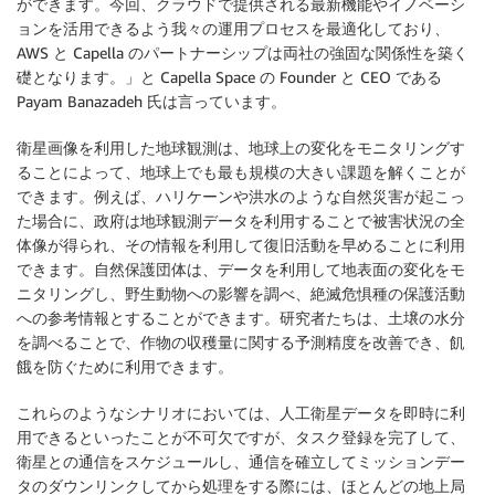
ができます。今回、クラウドで提供される最新機能やイノベーシ
ョンを活用できるよう我々の運用プロセスを最適化しており、
AWS と Capella のパートナーシップは両社の強固な関係性を築く
礎となります。」と Capella Space の Founder と CEO である
Payam Banazadeh 氏は言っています。
衛星画像を利用した地球観測は、地球上の変化をモニタリングす
ることによって、地球上でも最も規模の大きい課題を解くことが
できます。例えば、ハリケーンや洪水のような自然災害が起こっ
た場合に、政府は地球観測データを利用することで被害状況の全
体像が得られ、その情報を利用して復旧活動を早めることに利用
できます。自然保護団体は、データを利用して地表面の変化をモ
ニタリングし、野生動物への影響を調べ、絶滅危惧種の保護活動
への参考情報とすることができます。研究者たちは、土壌の水分
を調べることで、作物の収穫量に関する予測精度を改善でき、飢
餓を防ぐために利用できます。
これらのようなシナリオにおいては、人工衛星データを即時に利
用できるといったことが不可欠ですが、タスク登録を完了して、
衛星との通信をスケジュールし、通信を確立してミッションデー
タのダウンリンクしてから処理をする際には、ほとんどの地上局