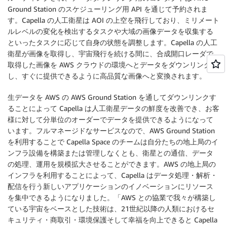
Ground Station のスケジューリング用 API を通じて予約されま
す。Capella の人工衛星は AOI の上空を飛行しており、ミリメート
ルレベルの変化を検出するタスクや大域の画像データを収集する
といったタスクに応じて自身の状態を調整します。Capella の人工
衛星が画像を取得し、宇宙飛行を続ける間に、合成開口レーダで
取得した画像を AWS クラウドの環境へとデータをダウンリンク
し、すぐに提供できるように高品質な画像へと変換されます。
生データを AWS の AWS Ground Station を通してダウンリンクす
ることによって Capella は人工衛星データの鮮度を改善でき、お客
様に対して分単位のオーダーでデータを提供できるようになって
います。フルマネージドなサービスなので、AWS Ground Station
を利用することで Capella Space のチームは自分たちの地上局のイ
ンフラ設備を構築または管理しなくとも、衛星との通信、データ
の処理、運用を規模拡大させることができます。AWS の地上局の
インフラを利用することによって、Capella はデータ処理・解析・
配信を行う新しいアプリケーションのイノベーションにリソース
を集中できるようになりました。「AWS との協業で我々が構築し
ている宇宙をベースとした技術は、21世紀以降の人類におけるセ
キュリティ・商取引・環境保護そして幸福を向上できると Capella