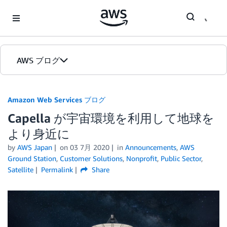
Skip to Main Content
AWS ブログ
ホーム
Amazon Web Services ブログ
Capella が宇宙環境を利用して地球を
カテゴリ
より身近に
エディション
by
AWS Japan
on
03 7月 2020
in
Announcements
,
AWS
Ground Station
,
Customer Solutions
,
Nonprofit
,
Public Sector
,
Satellite
Permalink
Share