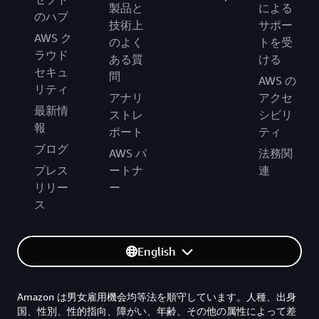
製品と
による
のハブ
技術上
サポー
AWS ク
のよく
トを受
ラウド
ある質
ける
セキュ
問
AWS の
リティ
アナリ
アクセ
最新情
ストレ
シビリ
報
ポート
ティ
ブログ
AWS パ
法務関
プレス
ートナ
連
リリー
ー
ス
English
Amazon は男女雇用機会均等法を順守しています。人種、出身
国、性別、性的指向、障がい、年齢、その他の属性によって差