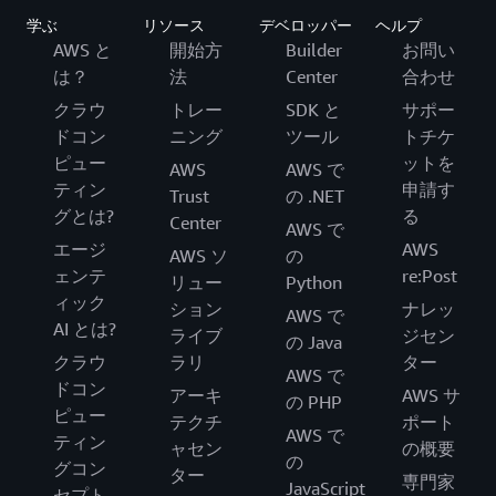
学ぶ
リソース
デベロッパー
ヘルプ
AWS と
開始方
Builder
お問い
は？
法
Center
合わせ
クラウ
トレー
SDK と
サポー
ドコン
ニング
ツール
トチケ
ピュー
ットを
AWS
AWS で
ティン
申請す
Trust
の .NET
グとは?
る
Center
AWS で
エージ
AWS
AWS ソ
の
ェンテ
re:Post
リュー
Python
ィック
ション
ナレッ
AWS で
AI とは?
ライブ
ジセン
の Java
クラウ
ラリ
ター
AWS で
ドコン
アーキ
AWS サ
の PHP
ピュー
テクチ
ポート
AWS で
ティン
ャセン
の概要
の
グコン
ター
専門家
JavaScript
セプト