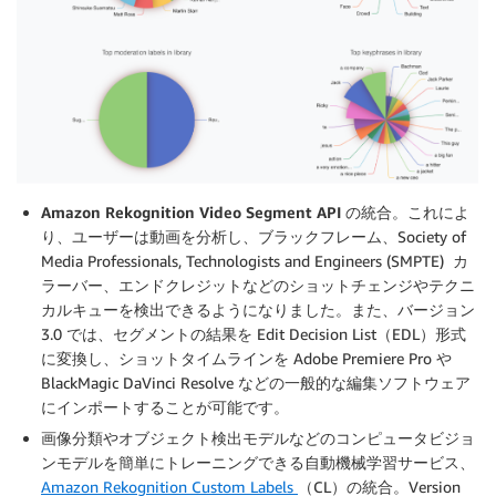
Amazon Rekognition Video Segment API
の統合。これによ
り、ユーザーは動画を分析し、ブラックフレーム、Society of
Media Professionals, Technologists and Engineers (SMPTE) カ
ラーバー、エンドクレジットなどの
ショットチェンジ
や
テクニ
カルキュー
を検出できるようになりました。また、バージョン
3.0 では、セグメントの結果を Edit Decision List（EDL）形式
に変換し、ショットタイムラインを Adobe Premiere Pro や
BlackMagic DaVinci Resolve などの一般的な編集ソフトウェア
にインポートすることが可能です。
画像分類やオブジェクト検出モデルなどのコンピュータビジョ
ンモデルを簡単にトレーニングできる自動機械学習サービス、
Amazon Rekognition Custom Labels
（CL）の統合。Version