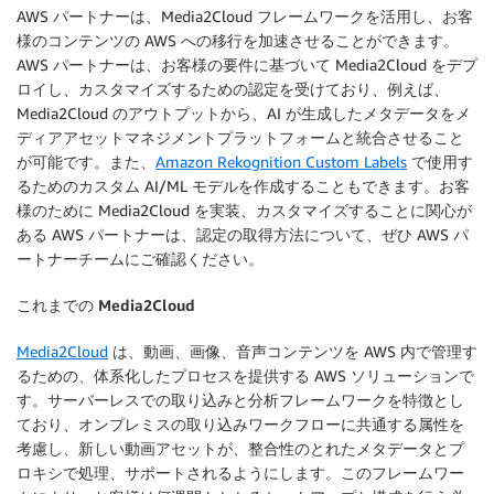
AWS パートナーは、Media2Cloud フレームワークを活用し、お客
様のコンテンツの AWS への移行を加速させることができます。
AWS パートナーは、お客様の要件に基づいて Media2Cloud をデプ
ロイし、カスタマイズするための認定を受けており、例えば、
Media2Cloud のアウトプットから、AI が生成したメタデータをメ
ディアアセットマネジメントプラットフォームと統合させること
が可能です。また、
Amazon Rekognition Custom Labels
で使用す
るためのカスタム AI/ML モデルを作成することもできます。お客
様のために Media2Cloud を実装、カスタマイズすることに関心が
ある AWS パートナーは、認定の取得方法について、ぜひ AWS パ
ートナーチームにご確認ください。
これまでの Media2Cloud
Media2Cloud
は、動画、画像、音声コンテンツを AWS 内で管理す
るための、体系化したプロセスを提供する AWS ソリューションで
す。サーバーレスでの取り込みと分析フレームワークを特徴とし
ており、オンプレミスの取り込みワークフローに共通する属性を
考慮し、新しい動画アセットが、整合性のとれたメタデータとプ
ロキシで処理、サポートされるようにします。このフレームワー