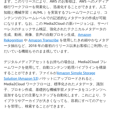
ます。このリリースにより、AWS のお客様は、AWS へのメディア
移行ワークフローを簡素化し、迅速化することができます。人工
知能と機械学習（ AI/ML ）を実装するフレームワークにより、コ
ンテンツのフレームレベルでの記述的なメタデータの作成が可能
になります。なお、この Media2Cloud の新バージョンは、サーバ
ーレスのチェックサム検証、強化されたテクニカルメタデータの
生成、動画、画像、音声の自動プロキシ生成、
Amazon
Rekognition
や
Amazon Transcribe
を使用したきめ細やかなメタデ
ータ抽出など、2018 年の最初のリリース以来お客様にご利用いた
だいている機能もそのまま残しています。
デジタルメディアアセットをお持ちの場合は、Media2Cloud フレ
ームワークを使用して、自動コンテンツ処理パイプラインを構築
することができます。
ファイルが
Amazon Simple Storage
Solution (Amazon S3)
バケットにアップロードされると、
Media2Cloud ワークフローは、標準化されたメタデータ、識別
子、プロキシ作成、基礎的な機械学習メタデータをコンテンツへ
追加するなどの主要なステップを自動化します。これにより、ラ
イブラリやアーカイブが大きくなっても、容易にすべてのアセッ
トを管理し、検索することができます。