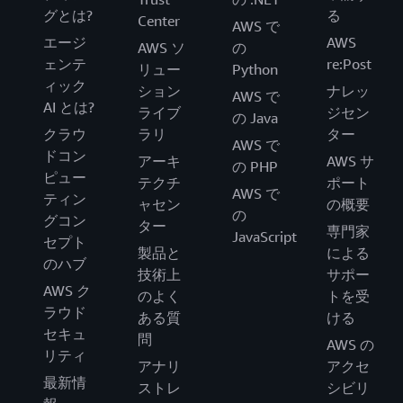
グとは?
る
Center
AWS で
エージ
AWS
AWS ソ
の
ェンテ
re:Post
リュー
Python
ィック
ション
ナレッ
AWS で
AI とは?
ライブ
ジセン
の Java
クラウ
ラリ
ター
AWS で
ドコン
アーキ
AWS サ
の PHP
ピュー
テクチ
ポート
AWS で
ティン
ャセン
の概要
の
グコン
ター
専門家
JavaScript
セプト
製品と
による
のハブ
技術上
サポー
AWS ク
のよく
トを受
ラウド
ある質
ける
セキュ
問
AWS の
リティ
アナリ
アクセ
最新情
ストレ
シビリ