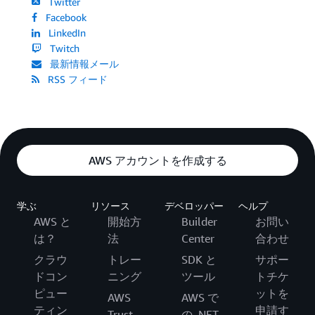
Twitter
Facebook
LinkedIn
Twitch
最新情報メール
RSS フィード
AWS アカウントを作成する
学ぶ
リソース
デベロッパー
ヘルプ
AWS と
開始方
Builder
お問い
は？
法
Center
合わせ
クラウ
トレー
SDK と
サポー
ドコン
ニング
ツール
トチケ
ピュー
ットを
AWS
AWS で
ティン
申請す
Trust
の .NET