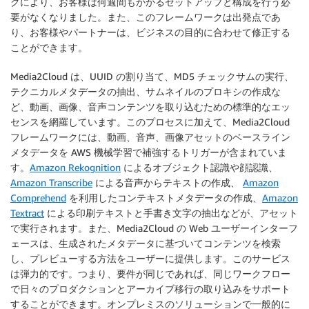
クにより、お客様は何週間もかかるセットアップと構成を行う必
要がなくなりました。また、このフレームワークは出発点であ
り、お客様やパートナーは、ビジネスの目的に合わせて修正する
ことができます。
Media2Cloud は、UUID の割り当て、MD5 チェックサムの実行、
テクニカルメタデータの抽出、サムネイルのプロキシの作成な
ど、動画、画像、音声コンテンツを取り込むための標準的なエッ
センスを網羅しています。このプロセスに加えて、Media2Cloud
フレームワークには、動画、音声、画像アセットのベースライン
メタデータを AWS 機械学習で補強するトリガーが含まれていま
す。
Amazon Rekognition
によるオブジェクト認識や顔認識、
Amazon Transcribe
による音声からテキストの作成、
Amazon
Comprehend
を利用したコンテキストメタデータの作成、
Amazon
Textract
による印刷テキストと手書き文字の抽出などが、アセット
で実行されます。また、Media2Cloud の Web ユーザーインターフ
ェースは、生成されたメタデータに基づいてコンテンツを検索
し、プレビューする方法をユーザーに提供します。このサービス
は弾力的です。つまり、要件が同じであれば、同じワークフロー
で日々のプロダクションとアーカイブ移行の取り込みをサポート
することができます。オンプレミスのソリューションで一般的に