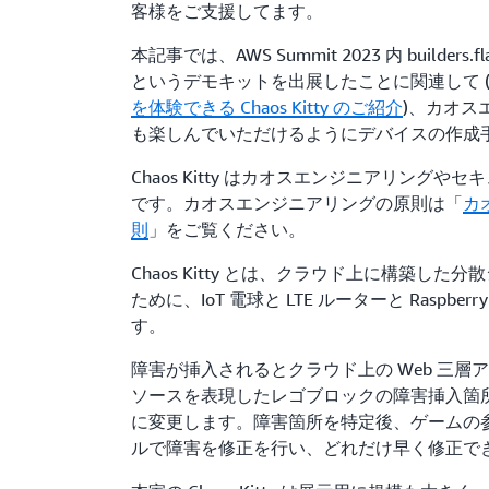
客様をご支援してます。
本記事では、AWS Summit 2023 内 builders.fla
というデモキットを出展したことに関連して 
を体験できる Chaos Kitty のご紹介
)、カオス
も楽しんでいただけるようにデバイスの作成
Chaos Kitty はカオスエンジニアリング
です。カオスエンジニアリングの原則は「
カ
則
」をご覧ください。
Chaos Kitty とは、クラウド上に構築し
ために、IoT 電球と LTE ルーターと Raspber
す。
障害が挿入されるとクラウド上の Web 三層
ソースを表現したレゴブロックの障害挿入箇所の
に変更します。障害箇所を特定後、ゲームの
ルで障害を修正を行い、どれだけ早く修正で