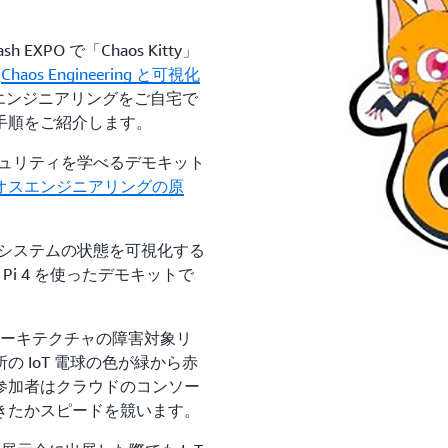
sh EXPO で「Chaos Kitty」
(
Chaos Engineering と可視化
エンジニアリングをご自宅で
手順をご紹介します。
やセキュリティを学べるデモキット
オスエンジニアリングの原
た分散システムの状態を可視化する
ry Pi 4 を使ったデモキットで
アーキテクチャの障害対象リ
 IoT 電球の色が緑から赤
参加者はクラウドのコンソー
きたかスピードを競います。