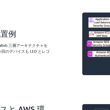
配置例
ty は Web 三層アーキテクチャを
回のデバイスも LED とレゴ
。
スと AWS 環