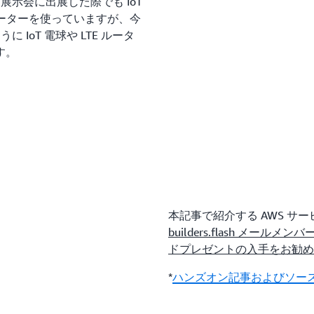
く、展示会に出展した際でも IoT
ルーターを使っていますが、今
に IoT 電球や LTE ルータ
す。
本記事で紹介する AWS 
builders.flash メ
ドプレゼントの入手をお勧め
*
ハンズオン記事およびソース