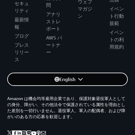
ウェブ
セキュ
問
マガジ
イベン
リティ
アナリ
ン
ト行動
最新情
ストレ
規範
報
ポート
イベン
ブログ
AWS パ
トの利
プレス
ートナ
用規約
リリー
ー
ス
English
Amazon は機会均等雇用企業であり、保護対象退役軍人として
の身分、障がい、その他法令で保護されている属性を理由とし
た差別を一切行いません。退役軍人、軍人の配偶者、および障
がいのある方の応募を歓迎します。