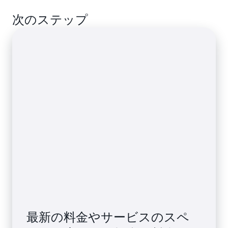
ザー
ーザ / 月
日 * 30 日 = 900
数量はあくまで試算であり、実際の利用料はユースケース
※[15 ユーザー] 30
次のステップ
により変動します。
ストレージ
1TB
0.0261 USD/GB
セッション / ユー
ザー
※ 2023 年 11 月 28 日時点での試算です
Spectrum
3TB
5.00 USD / TB
※100 GB / 日 * 30
SPICE
30GB
0.38 USD / GB
日 = 3000
※作成者ユーザ
毎に 10 GB の
イス割り当て有
最新の料金やサービスのスペ