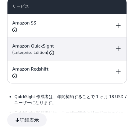
サービス
Amazon S3
Amazon QuickSight
項目
数量
単価
(Enterprise Edition)
ストレージ
3TB
0.025 USD / GB
Amazon Redshift
項目
数量
単価
作成者
1 ユーザー
24 USD / ユー
PUT
45000リクエスト
0.0047 USD /
項目
数量
単価
ー (1ヶ月契約) ※
※1500ファイル /
1,000 リクエス
QuickSight 作成者は、年間契約することで 1 ヶ月 18 USD /
日 * 30 日 = 900
ユーザーになります。
インスタンス
720時間
0.314 USD/時間
QuickSight 閲覧者には、ユーザー料金とリーダーセッショ
※24時間*30日
※dc2.largeイン
閲覧者
ン容量料金があり、いずれかを選択する必要があります。
全 30 ユーザー
0.3 USD / セッ
詳細表示
タンス
※[15 ユーザー] 15
ョン/ユーザー
GET
45000リクエスト
0.00037 USD /
料金は小数点第三位以下を切り捨てて記載しています。
セッション / ユー
※最大 5 USD / 
※1500 ファイル /
1,000 リクエス