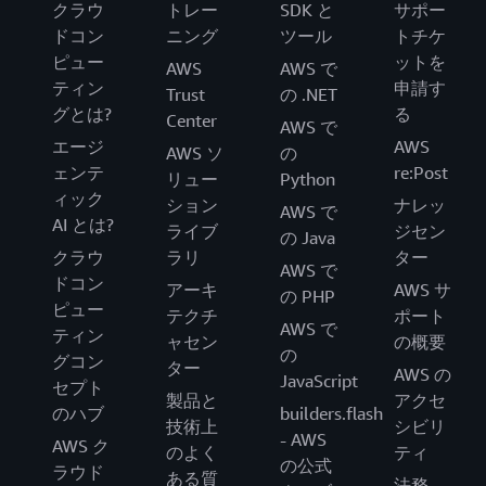
クラウ
トレー
SDK と
サポー
ドコン
ニング
ツール
トチケ
ピュー
ットを
AWS
AWS で
ティン
申請す
Trust
の .NET
グとは?
る
Center
AWS で
エージ
AWS
AWS ソ
の
ェンテ
re:Post
リュー
Python
ィック
ション
ナレッ
AWS で
AI とは?
ライブ
ジセン
の Java
クラウ
ラリ
ター
AWS で
ドコン
アーキ
AWS サ
の PHP
ピュー
テクチ
ポート
AWS で
ティン
ャセン
の概要
の
グコン
ター
AWS の
JavaScript
セプト
製品と
アクセ
のハブ
builders.flash
技術上
シビリ
- AWS
AWS ク
のよく
ティ
の公式
ラウド
ある質
法務