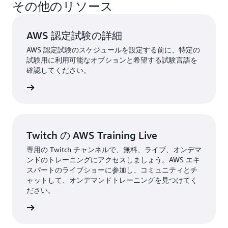
その他のリソース
AWS 認定試験が 50% 割引になります。
AWS 認定
アカウント
にサインインしてこの割引にアクセスで
きます。
AWS 認定試験の詳細
AWS 認定試験のスケジュールを設定する前に、特定の
試験用に利用可能なオプションと希望する試験言語を
確認してください。
験を表示
Twitch の AWS Training Live
専用の Twitch チャンネルで、無料、ライブ、オンデマ
ンドのトレーニングにアクセスしましょう。AWS エキ
スパートのライブショーに参加し、コミュニティとチ
ャットして、オンデマンドトレーニングを見つけてく
ださい。
詳細