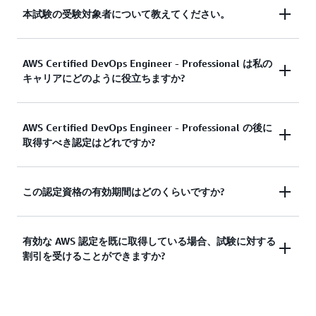
本試験の受験対象者について教えてください。
試験ガイドによると、この試験を受けるに際して推
AWS Certified DevOps Engineer - Professional は私の
奨される経験は、AWS 環境のプロビジョニング、
キャリアにどのように役立ちますか?
運用、および管理についての 2 年以上の経験です。
また、ソフトウェア開発ライフサイクルとプログラ
ミングおよび/またはスクリプトの経験も有してい
この認定は、
Skillsoft の「IT Skills and Salary
AWS Certified DevOps Engineer - Professional の後に
ることが理想的です。
取得すべき認定はどれですか?
Report」
で、2023 年において、北米で高い給与が
得られる上位 20 の認定の 1 つにランクされていま
す。DevOps は、ソフトウェア配信の合理化に加え
AWS Certified Security - Specialty は、他のクラウド
この認定資格の有効期間はどのくらいですか?
て、クラウド環境内のサイバーセキュリティを強化
プロフェッショナルが、DevOps エンジニアなどの
する上で重要な役割を果たします。セキュリティ、
役割でさらに進歩するために取得している認定で
脅威検出、コンプライアンスに重点が置かれるよう
この認定資格は 3 年間有効です。認定の有効期限が
有効な AWS 認定を既に取得している場合、試験に対する
す。
AWS 認定パス
を表示して詳細を確認し、AWS
になる中で、DevOps は今後も需要の高い機能であ
割引を受けることができますか?
切れる前に、この試験の最新バージョンに合格する
認定を取得するための取り組みを計画しましょう。
り続けるでしょう。認定者は、業界で認められたこ
ことで再認定を受けることができます。AWS 認定
の認定を取得することで自信が高まり、技術系の同
の
再認定オプション
をご覧ください。
僚やお客様からの信頼も高まったと報告していま
はい。AWS 認定を 1 つ取得すると、次回受験する
す。