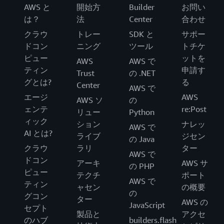
AWS と
開始方
Builder
お問い
は？
法
Center
合わせ
クラウ
トレー
SDK と
サポー
ドコン
ニング
ツール
トチケ
ピュー
ットを
AWS
AWS で
ティン
申請す
Trust
の .NET
グとは?
る
Center
AWS で
エージ
AWS
AWS ソ
の
ェンテ
re:Post
リュー
Python
ィック
ション
ナレッ
AWS で
AI とは?
ライブ
ジセン
の Java
クラウ
ラリ
ター
AWS で
ドコン
アーキ
AWS サ
の PHP
ピュー
テクチ
ポート
AWS で
ティン
ャセン
の概要
の
グコン
ター
AWS の
JavaScript
セプト
製品と
アクセ
のハブ
builders.flash