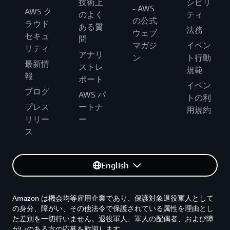
技術上
シビリ
- AWS
AWS ク
のよく
ティ
の公式
ラウド
ある質
法務
ウェブ
セキュ
問
マガジ
イベン
リティ
アナリ
ン
ト行動
最新情
ストレ
規範
報
ポート
イベン
ブログ
AWS パ
トの利
プレス
ートナ
用規約
リリー
ー
ス
English
Amazon は機会均等雇用企業であり、保護対象退役軍人として
の身分、障がい、その他法令で保護されている属性を理由とし
た差別を一切行いません。退役軍人、軍人の配偶者、および障
がいのある方の応募を歓迎します。