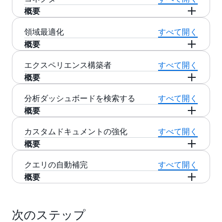
ば、ユーザーが「医療保険はどのように変更す
答を出します。「VPN を設定するにはどうすれ
するために粒度を最適化したパッセージをエン
づいて特定の回答とドキュメントを結果に表示
概要
ればよいですか?」という検索を行うと、複数の
ばよいですか?」などのより一般的な質問につい
タープライズコンテンツから見つけて取得しま
できます。例えば、関連性チューニングによ
人事 (HR) の福利厚生ドキュメントがトップに表
ては、 Amazon Kendra は、最も関連性の高い文
す。正確なセマンティック検索の専門知識がな
Amazon Kendra でのコネクタの使用は、Amazon
領域最適化
すべて開く
り、より信頼できるデータソース、作成者、ま
示されます。この質問に最も関連性のあるドキ
章を抽出することにより、説明を交えた回答を
くてもかまいません。これらの最適化された文
Kendra インデックスにデータソースを追加し、
概要
たはドキュメントの鮮度に基づいて結果の質を
ュメントを決定するために、Amazon Kendra
出します。
章は、ユーザーの質問とともに LLM に送信さ
コネクタタイプを選択するだけで、より素早く
向上させることができます。詳細については、
は、ユーザーの操作とフィードバックから学習
Amazon Kendra は、人事、企業運営、サポー
れ、生成的な回答を得ることができます。
エクスペリエンス構築者
すべて開く
より簡単に行うことができます。コネクタはイ
「
関連性チューニングに関するブログ記事
」を
Amazon Kendra は、よくある質問のマッチング
して、優先ドキュメントをリストの一番上に昇
ト、研究開発などの幅広い内部ユースケースの
Kendra Retriever API には、ACL ベースのフィル
概要
ンデックスとデータソースを自動で同期させる
ご覧ください。
もサポートしており、最も近い質問を特定する
格させます。機械学習の専門知識を必要とせず
自然言語のクエリ、ドキュメントコンテンツ、
タリング、関連性チューニング、メタデータベ
ようにスケジュールすることができるため、ユ
特殊なモデルを使用して厳選されたよくある質
に、増分学習手法を自動的に適用します。
コーディングや機械学習の経験がなくても、数
分析ダッシュボードを検索する
すべて開く
および構造を理解するために、深層学習モデル
ースのフィルタリングなどの Kendra 機能も含ま
Amazon Kendra による特定のビジネス用語の理
ーザーは常に最新のデータコンテンツをセキュ
問から回答を抽出し、対応する回答を返します
ステップで、Amazon Kendra を使用して完全に
概要
を使用します。Amazon Kendra には、IT、金融
れています。
解を深めるために、お客様は独自のカスタムシ
アに検索します。Amazon Kendra は、Amazon
機能するカスタマイズ可能な検索エクスペリエ
サービス、保険、医薬品、工業製造、石油/ガ
ノニムを提供できます。Amazon Kendra はこれ
Amazon Kendra は、HTML ページに埋め込まれ
Simple Storage Service (S3)、Microsoft
Amazon Kendra Search Analytics Dashboard は、
カスタムドキュメントの強化
すべて開く
Amazon Kendra と新しいレトリーバー API の使
ンスをデプロイできるようになりました。エク
ス、法律、メディアとエンターテイメント、旅
を使用してクエリを自動的に拡張し、拡張され
たテーブルの中から答えを見つけることもでき
SharePoint、Salesforce、ServiceNow、Google
検索アプリケーション全体の質とユーザビリテ
用には、以下のような生成系 AI 体験を構築する
概要
スペリエンス構築者は、検索アプリケーション
行とホスピタリティ、衛生、ニュース、電気通
た語彙に一致するコンテンツと回答を含めま
ます。 例えば、「年会費の安いクレジットカー
ドライブ、Confluence などの一般的なデータソ
ィのメトリクスをより良く理解するのに役立ち
メリットがあります。
をクラウド上で安全かつ迅速に構築、カスタマ
信、鉱業、食品と飲料、およびオートモーティ
す。例えば、エンドユーザーが「HSA とは何で
ドは何ですか?」という質問に対して、マーケテ
ース用のネイティブコネクタを提供していま
Amazon Kendra Custom Document Enrichment
クエリの自動補完
すべて開く
ます。ダッシュボードは、管理者とコンテンツ
イズ、および起動するための直感的かつ視覚的
ブなどの領域からの複雑な言語を理解するため
すか?」という質問をした場合です。 Amazon
ィング用のウェブページにあるクレジットカー
す。ネイティブコネクタが利用できない場合、
機能を使用すると、ドキュメントが Amazon
概要
: 最も関連性の
作成者が、エンドユーザーが関連する検索結果
文書のスマートチャンキング
なワークフローを提供します。使用を開始する
の最適化も行われています。例えば、人事関連
Kendra は、「Health Savings Account」または
ドの比較表から答えを見つけることができま
Amazon Kendra は、カスタムデータソースコネ
Kendra でインデックス付けされる前に、ドキュ
をどれだけ簡単に見つけられるか、検索結果の
高い文章のみをコンテンツから LLM に送信し
際には、ビルダーですぐに使用できる検索エク
の回答を検索しているユーザーが「HSA 用紙の
「HSA」を参照するドキュメントを返します。
す。
Amazon Kendra には、エンドユーザーの検索ク
クタと、パートナーがサポートする多数のコネ
メントを前処理できるカスタム取り込みパイプ
質、およびコンテンツのギャップを理解するの
ます。
スペリエンステンプレートをご利用いただけま
提出期限」と入力すると、Amazon Kendra はよ
エリを自動補完する機能が搭載されています。
クタを提供します。Amazon Kendra コネクタの
ラインを構築できます。例えば、コネクタを使
次のステップ
に役立ちます。ユーザーが検索アプリケーショ
す。このテンプレートは、フィルターや並べ替
上記のインテリジェント検索機能を補完するた
: Kendra Retriever API は、LLM
RAG に最適化
り正確な回答を得るために検索範囲を拡大して
クエリの自動補完は、タイピングを約 25% 削減
可用性の詳細については、
Amazon Kendra コネ