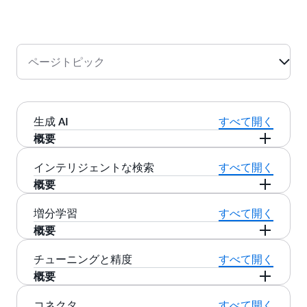
ページトピック
生成 AI
すべて開く
概要
エンタープライズコンテンツ上に、安全な生成
インテリジェントな検索
すべて開く
系 AI を活用した会話体験をユーザーに提供しま
概要
す。Amazon Kendra が提供する最適化された
Amazon Kendra は、機械学習を利用して、非構
増分学習
すべて開く
Kendra Retriever API を使用すると、検索拡張生
造化データからより関連性の高い回答を提供し
概要
成 (RAG) ワークフローのエンタープライズレト
ます。「健康上のメリット」などの一般的なキ
リバーとして Amazon Kendra の高精度セマンテ
Amazon Kendra は機械学習を使用して、エンド
チューニングと精度
すべて開く
ーワードを検索し、また「産休の期間は?」など
ィックランカーを使用できます。Kendra
ユーザーの検索パターンとフィードバックに基
概要
の自然言語の質問をすると、Amazon Kendra は
Retriever API は、ユーザーの質問に意味的に最
づく検索結果を継続的に最適化します。例え
読解力を使って「14 週間」のような具体的な回
も関連があり、RAG ペイロードの品質を最大化
検索結果を微調整し、特定のビジネス目標に基
コネクタ
すべて開く