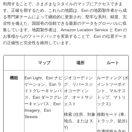
利用することで、さまざまなスタイルのマップにアクセスできま
す。正確を期するため、これらの地図は、Esri の地図製作者から成
る専門家チームによって継続的に更新され、堅牢な系列、精度、完
全性を備えた、国固有の信頼できる最新のデータをグローバルに収
集しています。地図製作者は、Amazon Location Service と Esri の
お客様からのフィードバックを実装することで、Esri の位置データ
の正確性と完全性を維持しています。
マップ
場所
ルート
機能
Esri Light、Esri ナビ
ジオコーディン
ルーティング (ポ
ゲーション、Esri ラ
グ、リバースジ
イントツーポイ
イトグレーキャンバ
オコーディン
ント、マルチス
ス、Esri ダークグレ
グ、オートサジ
トップ、マトリ
ーキャンバス、Esri
ェスト
ックス)
Imagery、Esri
検索 (住所、対象
移動モード (車、
Streets
地点、または X、
トラック、徒歩)
Y)
交通情報を含め