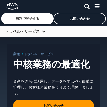
無料で開始する
お問い合わせ
メインコンテンツに移動
トラベル・サービス
概要
ソリューション分野
業種
トラベル・サービス
セグメント
中核業務の最適化
生成系 AI
導入事例
資産をさらに活用し、データをすばやく簡単に
管理し、お客様と業務をよりよく理解しましょ
パートナー
う。
リソース
お問い合わせ
ブログ