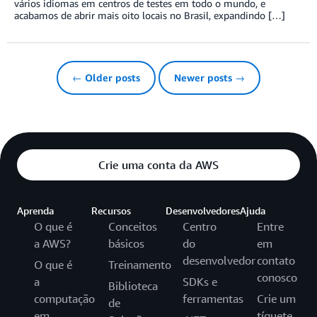
vários idiomas em centros de testes em todo o mundo, e
acabamos de abrir mais oito locais no Brasil, expandindo […]
← Older posts
Newer posts →
Crie uma conta da AWS
Aprenda
Recursos
Desenvolvedores
Ajuda
O que é
Conceitos
Centro
Entre
a AWS?
básicos
do
em
desenvolvedor
contato
O que é
Treinamento
conosco
a
SDKs e
Biblioteca
computação
ferramentas
Crie um
de
em
tíquete