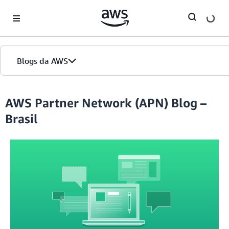
Skip to Main Content
Blogs da AWS
Página inicial
AWS Partner Network (APN) Blog –
Brasil
Edições