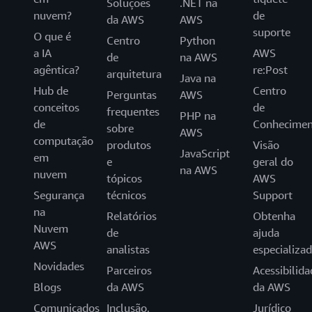
Soluções
.NET na
nuvem?
de
da AWS
AWS
suporte
O que é
Centro
Python
a IA
AWS
de
na AWS
agêntica?
re:Post
arquitetura
Java na
Hub de
Centro
Perguntas
AWS
conceitos
de
frequentes
PHP na
de
Conhecimen
sobre
AWS
computação
produtos
Visão
JavaScript
em
e
geral do
na AWS
nuvem
tópicos
AWS
Segurança
técnicos
Support
na
Relatórios
Obtenha
Nuvem
de
ajuda
AWS
analistas
especializa
Novidades
Parceiros
Acessibilida
Blogs
da AWS
da AWS
Comunicados
Inclusão,
Jurídico