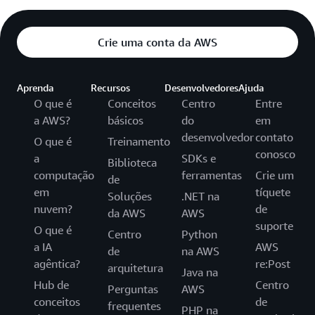
Crie uma conta da AWS
Aprenda
Recursos
Desenvolvedores
Ajuda
O que é
Conceitos
Centro
Entre
a AWS?
básicos
do
em
desenvolvedor
contato
O que é
Treinamento
conosco
a
SDKs e
Biblioteca
computação
ferramentas
Crie um
de
em
tíquete
Soluções
.NET na
nuvem?
de
da AWS
AWS
suporte
O que é
Centro
Python
a IA
AWS
de
na AWS
agêntica?
re:Post
arquitetura
Java na
Hub de
Centro
Perguntas
AWS
conceitos
de
frequentes
PHP na