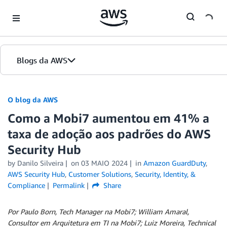
Skip to Main Content
Blogs da AWS
Página inicial
O blog da AWS
Como a Mobi7 aumentou em 41% a
Edições
taxa de adoção aos padrões do AWS
Security Hub
by
Danilo Silveira
on
03 MAIO 2024
in
Amazon GuardDuty
,
AWS Security Hub
,
Customer Solutions
,
Security, Identity, &
Compliance
Permalink
Share
Por Paulo Born, Tech Manager na Mobi7; William Amaral,
Consultor em Arquitetura em TI na Mobi7; Luiz Moreira, Technical