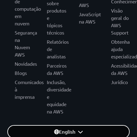
de
Conhecimen
sobre
AWS
computação
produtos
Visão
JavaScript
em
e
geral do
na AWS
nuvem
tópicos
AWS
Segurança
técnicos
Support
na
Relatórios
Obtenha
Nuvem
de
ajuda
AWS
analistas
especializa
Novidades
Parceiros
Acessibilida
Blogs
da AWS
da AWS
Comunicados
Inclusão,
Jurídico
à
diversidade
imprensa
e
equidade
na AWS
English