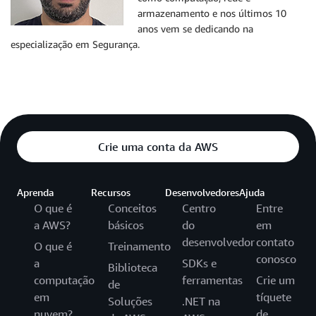
armazenamento e nos últimos 10
anos vem se dedicando na
especialização em Segurança.
Crie uma conta da AWS
Aprenda
Recursos
Desenvolvedores
Ajuda
O que é
Conceitos
Centro
Entre
a AWS?
básicos
do
em
desenvolvedor
contato
O que é
Treinamento
conosco
a
SDKs e
Biblioteca
computação
ferramentas
Crie um
de
em
tíquete
Soluções
.NET na
nuvem?
de