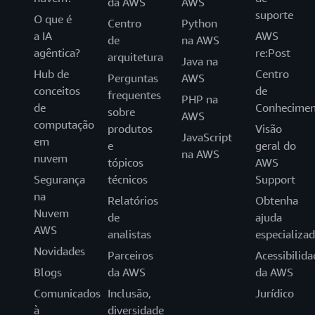
da AWS
AWS
suporte
O que é
Centro
Python
a IA
AWS
de
na AWS
agêntica?
re:Post
arquitetura
Java na
Hub de
Centro
Perguntas
AWS
conceitos
de
frequentes
PHP na
de
Conhecimen
sobre
AWS
computação
produtos
Visão
JavaScript
em
e
geral do
na AWS
nuvem
tópicos
AWS
Segurança
técnicos
Support
na
Relatórios
Obtenha
Nuvem
de
ajuda
AWS
analistas
especializa
Novidades
Parceiros
Acessibilida
Blogs
da AWS
da AWS
Comunicados
Inclusão,
Jurídico
à
diversidade