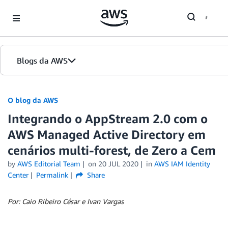
Skip to Main Content
Blogs da AWS
Página inicial
O blog da AWS
Integrando o AppStream 2.0 com o
Edições
AWS Managed Active Directory em
cenários multi-forest, de Zero a Cem
by
AWS Editorial Team
on
20 JUL 2020
in
AWS IAM Identity
Center
Permalink
Share
Por: Caio Ribeiro César e Ivan Vargas