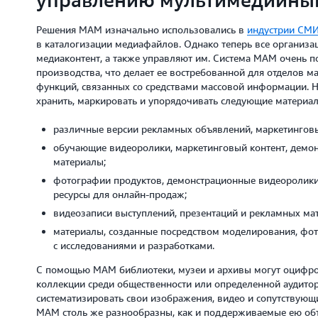
Решения MAM изначально использовались в
индустрии СМИ
в каталогизации медиафайлов. Однако теперь все организац
медиаконтент, а также управляют им. Система MAM очень п
производства, что делает ее востребованной для отделов ма
функций, связанных со средствами массовой информации. 
хранить, маркировать и упорядочивать следующие материал
различные версии рекламных объявлений, маркетинговы
обучающие видеоролики, маркетинговый контент, демон
материалы;
фотографии продуктов, демонстрационные видеоролики
ресурсы для онлайн-продаж;
видеозаписи выступлений, презентаций и рекламных ма
материалы, созданные посредством моделирования, фот
с исследованиями и разработками.
С помощью MAM библиотеки, музеи и архивы могут оцифров
коллекции среди общественности или определенной аудитор
систематизировать свои изображения, видео и сопутствующ
MAM столь же разнообразны, как и поддерживаемые ею об