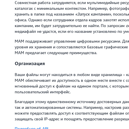
Совместная работа затрудняется, если мультимедийные рес
каталогах с минимальным контекстом. Например, фотогра
хранить в папке под названием
«Запуск кампании»
, посколь
офиса. Однако если сотрудники отдела кадров захотят исп
кампании, им будет затруднительно ее найти. По запросам
о
медиафайл не удастся, если его название установлено по 
MAM поддерживает управление цифровыми ресурсами. Для 
уровня их хранения и сопоставляются базовые графические
MAM предлагает следующие преимущества.
Организация
Ваши файлы могут находиться в любом виде хранилища – ка
MAM обеспечивает их доступность в одном месте вместе с с
мгновенный доступ к файлам на едином портале, с которым
пользовательский интерфейс.
Благодаря этому единственному источнику достоверных дан
так и автоматизированные системы. Например, настроив ра
можете предоставлять доступ к соответствующим файлам 
защищать свой IP-адрес и поощрять предоставление разреш
Подробнее об API