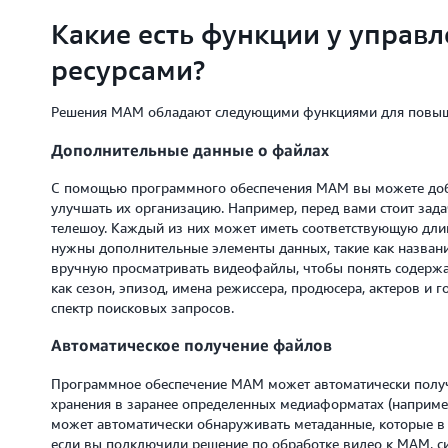
Какие есть функции у упра
ресурсами?
Решения MAM обладают следующими функциями для повыше
Дополнительные данные о файлах
С помощью программного обеспечения MAM вы можете доба
улучшать их организацию. Например, перед вами стоит зад
телешоу. Каждый из них может иметь соответствующую длин
нужны дополнительные элементы данных, такие как название
вручную просматривать видеофайлы, чтобы понять содержа
как сезон, эпизод, имена режиссера, продюсера, актеров и 
спектр поисковых запросов.
Автоматическое получение файлов
Программное обеспечение MAM может автоматически получа
хранения в заранее определенных медиаформатах (наприме
может автоматически обнаруживать метаданные, которые в 
если вы подключили решение по обработке видео к MAM, с