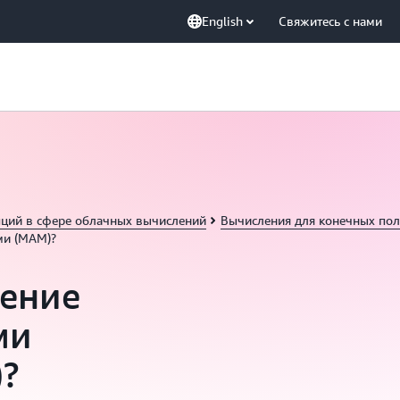
English
Свяжитесь с нами
пций в сфере облачных вычислений
Вычисления для конечных пол
ми (MAM)?
ление
ми
?