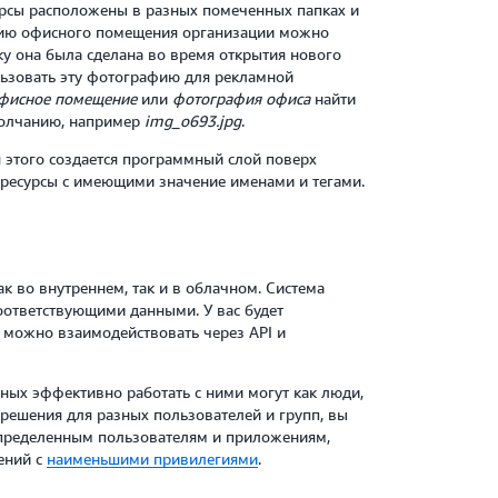
урсы расположены в разных помеченных папках и
фию офисного помещения организации можно
ку она была сделана во время открытия нового
ользовать эту фотографию для рекламной
фисное помещение
или
фотография офиса
найти
умолчанию, например
img_o693.jpg
.
этого создается программный слой поверх
 ресурсы с имеющими значение именами и тегами.
к во внутреннем, так и в облачном. Система
оответствующими данными. У вас будет
 можно взаимодействовать через API и
ных эффективно работать с ними могут как люди,
зрешения для разных пользователей и групп, вы
определенным пользователям и приложениям,
ений с
наименьшими привилегиями
.