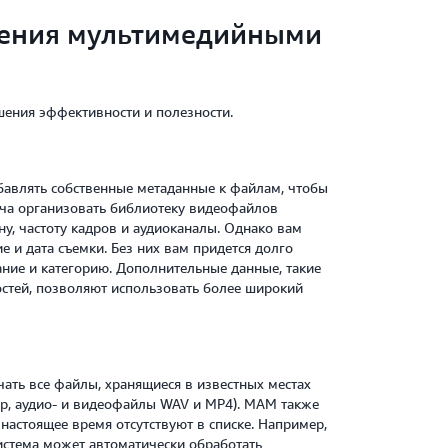
вления мультимедийными
ния эффективности и полезности.
влять собственные метаданные к файлам, чтобы
ача организовать библиотеку видеофайлов
у, частоту кадров и аудиоканалы. Однако вам
 и дата съемки. Без них вам придется долго
ние и категорию. Дополнительные данные, такие
гостей, позволяют использовать более широкий
ть все файлы, хранящиеся в известных местах
р, аудио- и видеофайлы WAV и MP4). MAM также
настоящее время отсутствуют в списке. Например,
истема может автоматически обработать