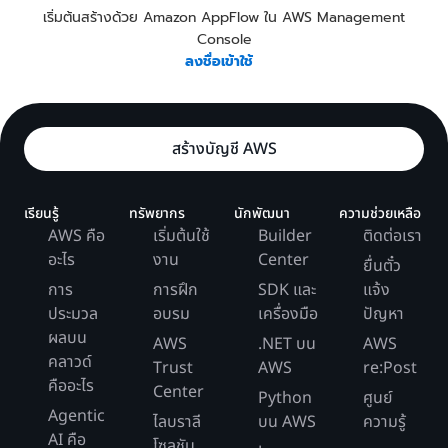
เริ่มต้นสร้างด้วย Amazon AppFlow ใน AWS Management
Console
ลงชื่อเข้าใช้
สร้างบัญชี AWS
เรียนรู้
ทรัพยากร
นักพัฒนา
ความช่วยเหลือ
AWS คือ
เริ่มต้นใช้
Builder
ติดต่อเรา
อะไร
งาน
Center
ยื่นตั๋ว
การ
การฝึก
SDK และ
แจ้ง
ประมวล
อบรม
เครื่องมือ
ปัญหา
ผลบน
AWS
.NET บน
AWS
คลาวด์
Trust
AWS
re:Post
คืออะไร
Center
Python
ศูนย์
Agentic
ไลบราลี
บน AWS
ความรู้
AI คือ
โซลูชัน