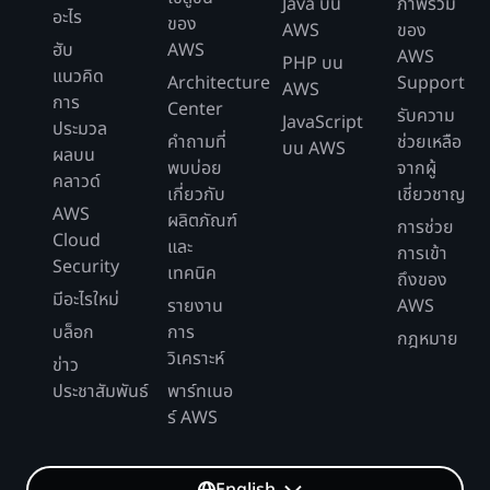
Java บน
ภาพรวม
อะไร
ของ
AWS
ของ
ฮับ
AWS
AWS
PHP บน
แนวคิด
Architecture
Support
AWS
การ
Center
รับความ
JavaScript
ประมวล
คำถามที่
ช่วยเหลือ
บน AWS
ผลบน
พบบ่อย
จากผู้
คลาวด์
เกี่ยวกับ
เชี่ยวชาญ
AWS
ผลิตภัณฑ์
การช่วย
Cloud
และ
การเข้า
Security
เทคนิค
ถึงของ
มีอะไรใหม่
รายงาน
AWS
บล็อก
การ
กฎหมาย
วิเคราะห์
ข่าว
ประชาสัมพันธ์
พาร์ทเนอ
ร์ AWS