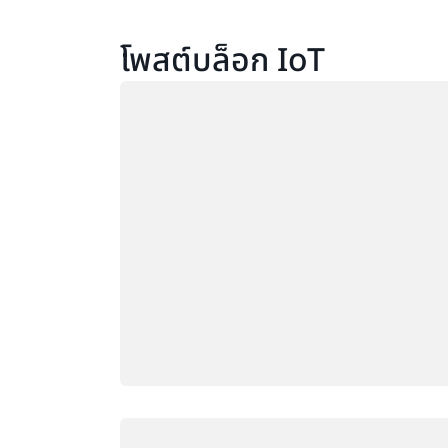
โพสต์บล็อก IoT
กำลังโหลด
กำลังโหลด