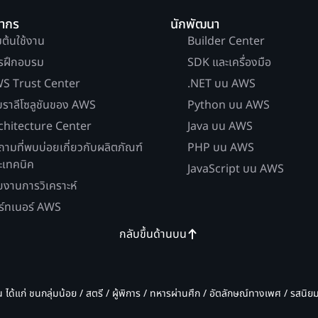
ยากร
นักพัฒนา
่มต้นใช้งาน
Builder Center
รฝึกอบรม
SDK และเครื่องมือ
S Trust Center
.NET บน AWS
บราลีโซลูชันของ AWS
Python บน AWS
chitecture Center
Java บน AWS
ถามที่พบบ่อยเกี่ยวกับผลิตภัณฑ์
PHP บน AWS
ะเทคนิค
JavaScript บน AWS
ยงานการวิเคราะห์
ร์ทเนอร์ AWS
กลับขึ้นด้านบน
น ได้แก่ ชนกลุ่มน้อย / สตรี / ผู้พิการ / ทหารผ่านศึก / อัตลักษณ์ทางเพศ / รสนิ