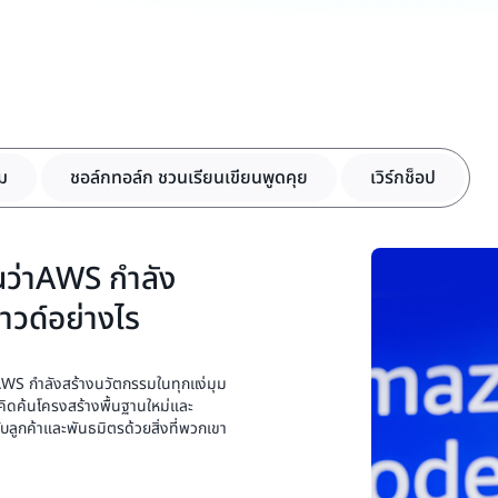
รม
ชอล์กทอล์ก ชวนเรียนเขียนพูดคุย
เวิร์กช็อป
นว่าAWS กำลัง
วด์อย่างไร
AWS กำลังสร้างนวัตกรรมในทุกแง่มุม
คิดค้นโครงสร้างพื้นฐานใหม่และ
ับลูกค้าและพันธมิตรด้วยสิ่งที่พวกเขา