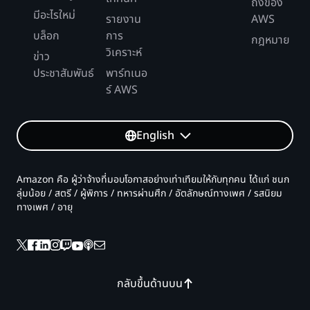
ถึงของ
มีอะไรใหม่
รายงาน
AWS
บล็อก
การ
กฎหมาย
วิเคราะห์
ข่าว
ประชาสัมพันธ์
พาร์ทเนอ
ร์ AWS
English
Amazon คือ ผู้ว่าจ้างที่มอบโอกาสอย่างเท่าเทียมให้กับทุกคน ได้แก่ ชนก
ลุ่มน้อย / สตรี / ผู้พิการ / ทหารผ่านศึก / อัตลักษณ์ทางเพศ / รสนิยม
ทางเพศ / อายุ
กลับขึ้นด้านบน