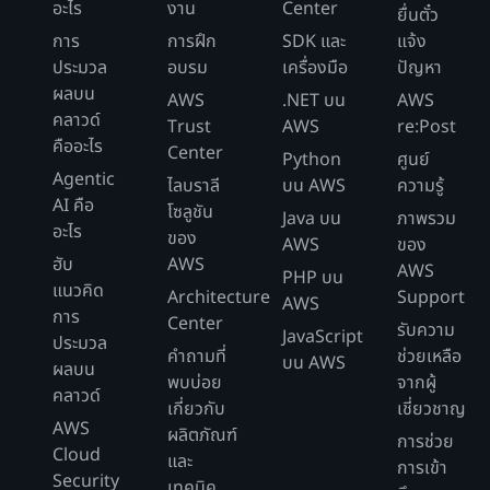
อะไร
งาน
Center
ยื่นตั๋ว
การ
การฝึก
SDK และ
แจ้ง
ประมวล
อบรม
เครื่องมือ
ปัญหา
ผลบน
AWS
.NET บน
AWS
คลาวด์
Trust
AWS
re:Post
คืออะไร
Center
Python
ศูนย์
Agentic
ไลบราลี
บน AWS
ความรู้
AI คือ
โซลูชัน
Java บน
ภาพรวม
อะไร
ของ
AWS
ของ
ฮับ
AWS
AWS
PHP บน
แนวคิด
Architecture
Support
AWS
การ
Center
รับความ
JavaScript
ประมวล
คำถามที่
ช่วยเหลือ
บน AWS
ผลบน
พบบ่อย
จากผู้
คลาวด์
เกี่ยวกับ
เชี่ยวชาญ
AWS
ผลิตภัณฑ์
การช่วย
Cloud
และ
การเข้า
Security
เทคนิค