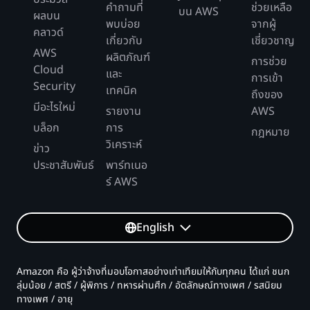
คำถามที่
ช่วยเหลือ
บน AWS
ผลบน
พบบ่อย
จากผู้
คลาวด์
เกี่ยวกับ
เชี่ยวชาญ
AWS
ผลิตภัณฑ์
การช่วย
Cloud
และ
การเข้า
Security
เทคนิค
ถึงของ
มีอะไรใหม่
รายงาน
AWS
บล็อก
การ
กฎหมาย
วิเคราะห์
ข่าว
ประชาสัมพันธ์
พาร์ทเนอ
ร์ AWS
English
Amazon คือ ผู้ว่าจ้างที่มอบโอกาสอย่างเท่าเทียมให้กับทุกคน ได้แก่ ชนก
ลุ่มน้อย / สตรี / ผู้พิการ / ทหารผ่านศึก / อัตลักษณ์ทางเพศ / รสนิยม
ทางเพศ / อายุ