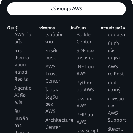
สร้างบัญชี AWS
เรียนรู้
ทรัพยากร
นักพัฒนา
ความช่วยเหลือ
AWS คือ
เริ่มต้นใช้
Builder
ติดต่อเรา
อะไร
งาน
Center
ยื่นตั๋ว
การ
การฝึก
SDK และ
แจ้ง
ประมวล
อบรม
เครื่องมือ
ปัญหา
ผลบน
AWS
.NET บน
AWS
คลาวด์
Trust
AWS
re:Post
คืออะไร
Center
Python
ศูนย์
Agentic
ไลบราลี
บน AWS
ความรู้
AI คือ
โซลูชัน
Java บน
ภาพรวม
อะไร
ของ
AWS
ของ
ฮับ
AWS
AWS
PHP บน
แนวคิด
Architecture
Support
AWS
การ
Center
รับความ
JavaScript
ประมวล