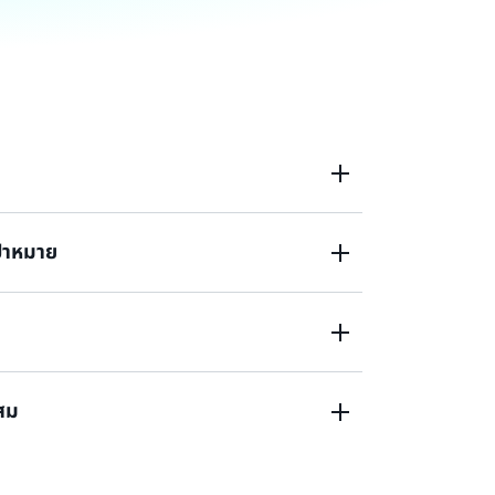
มความยืดหยุ่นของแอปพลิเคชันอย่างต่อเนื่อง
ป้าหมาย
น (ระยะเวลาที่ใช้ในการกู้คืนข้อมูลและจุดที่ย้อน
ิดขึ้นในการทำงานจริง
ะสม
้เหมาะสมไปพร้อมกับลดต้นทุนในการกู้คืน